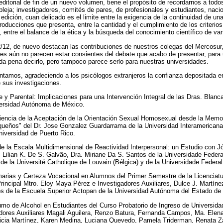
editorial de fin de un nuevo volumen, tiene el propósito de recordarnos a todo
pleja; investigadores, comités de pares, de profesionales y estudiantes, nacio
edición, cuan delicado es el limite entre la exigencia de la continuidad de una 
producciones que presenta, entre la cantidad y el cumplimiento de los criteri
, entre el balance de la ética y la búsqueda del conocimiento científico de va
/12, de nuevo destacan las contribuciones de nuestros colegas del Mercosur
es aún no parecen estar consientes del debate que acabo de presentar, para 
a pena decirlo, pero tampoco parece serlo para nuestras universidades.
entamos, agradeciendo a los psicólogos extranjeros la confianza depositada 
 sus investigaciones.
 y Parental: Implicaciones para una Intervención Integral de las Dras. Blanc
ersidad Autónoma de México.
eriencia de la Aceptación de la Orientación Sexual Homosexual desde la Memo
queños" del Dr. Jose Gonzalez Guardarrama de la Universidad Interamericana
niversidad de Puerto Rico.
de la Escala Multidimensional de Reactividad Interpersonal: un Estudio con Jó
. Lilian K. De S. Galvão, Dra. Miriane Da S. Santos de la Universidade Federa
e la Université Catholique de Louvain (Bélgica) y de la Universidade Federal
marias y Certeza Vocacional en Alumnos del Primer Semestre de la Licenciatu
rincipal Mtro. Eloy Maya Pérez e Investigadores Auxiliares, Dulce J. Martín
os de la Escuela Superior Actopan de la Universidad Autónoma del Estado de
mo de Alcohol en Estudiantes del Curso Probatorio de Ingreso de Universidad
dores Auxiliares Magali Aguilera, Renzo Batura, Fernanda Campos, Ma. Elena
ticia Martínez, Karen Medina, Luciana Quevedo, Pamela Triderman, Renata Za