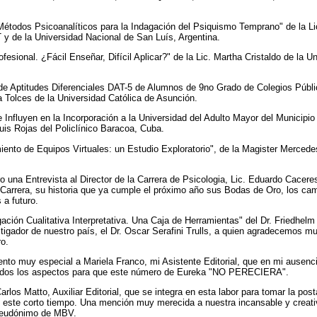
étodos Psicoanalíticos para la Indagación del Psiquismo Temprano" de la Li
y de la Universidad Nacional de San Luís, Argentina.
ofesional. ¿Fácil Enseñar, Difícil Aplicar?" de la Lic. Martha Cristaldo de la 
de Aptitudes Diferenciales DAT-5 de Alumnos de 9no Grado de Colegios Públi
 Tolces de la Universidad Católica de Asunción.
Influyen en la Incorporación a la Universidad del Adulto Mayor del Municipio 
uis Rojas del Policlínico Baracoa, Cuba.
ento de Equipos Virtuales: un Estudio Exploratorio", de la Magister Mercede
una Entrevista al Director de la Carrera de Psicologia, Lic. Eduardo Cacere
 Carrera, su historia que ya cumple el próximo año sus Bodas de Oro, los camb
 a futuro.
gación Cualitativa Interpretativa. Una Caja de Herramientas" del Dr. Friedhelm
igador de nuestro país, el Dr. Oscar Serafini Trulls, a quien agradecemos 
o.
ento muy especial a Mariela Franco, mi Asistente Editorial, que en mi ausen
 todos los aspectos para que este número de Eureka "NO PERECIERA".
rlos Matto, Auxiliar Editorial, que se integra en esta labor para tomar la pos
n este corto tiempo. Una mención muy merecida a nuestra incansable y creati
 seudónimo de MBV.