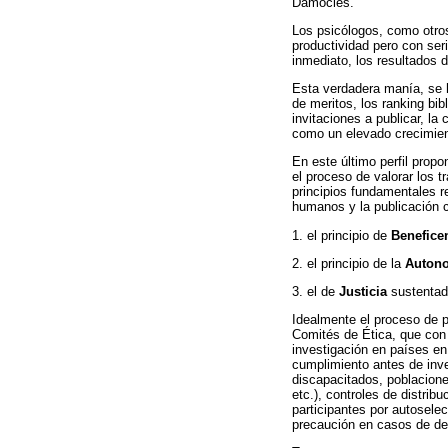
Damocles.
Los psicólogos, como otros
productividad pero con seri
inmediato, los resultados 
Esta verdadera manía, se 
de meritos, los ranking bib
invitaciones a publicar, la
como un elevado crecimiento
En este último perfil prop
el proceso de valorar los 
principios fundamentales r
humanos y la publicación ci
1. el principio de
Benefice
2. el principio de la
Auton
3. el de
Justicia
sustentado
Idealmente el proceso de p
Comités de Ética, que con 
investigación en países en
cumplimiento antes de inv
discapacitados, poblacione
etc.), controles de distrib
participantes por autoselec
precaución en casos de dep