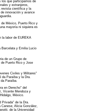
s los que participamos de
nales y extranjeros,
revista científica y la
os de innovación y avance
nguardia.
, de México, Puerto Rico y
una mayoría ni siquiera es
en la labor de EUREKA
a Barcelata y Emilia Lucio
ria de un Grupo de
 de Puerto Rico y Jose
venes Civiles y Militares"
l da Paraíba y la Dra.
 da Paraíba.
ra en Derecho" del
ez, Vicente Mendoza y
 Hidalgo, México.
 Privada" de la Dra.
 Canese, Alicia González,
notti, de la Universidad