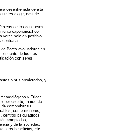
rera desenfrenada de alta
 que les exige, casi de
démicas de los concursos
cimiento exponencial de
a verse solo en positivo,
 contraria.
és de Pares evaluadores en
mplimiento de los tres
tigación con seres
ipantes o sus apoderados, y
 Metodológicos y Éticos.
 y por escrito, marco de
as de comprobar su
erables, como menores,
 centros psiquiátricos,
ción apropiados,
iencia y de la sociedad,
 a los beneficios, etc.