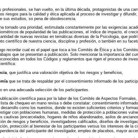
 profesionales, se han vuelto, en la última década, protagonistas de una car
os riesgos para la calidad y ética aplicada al proceso de investigar y difundir,
de sus estudios, so pena de obsolescencia.
ha tornado una prioridad, estimulada constantemente por las exigencias aca
liométricos de popularidad de las publicaciones, el índice de impacto, el cre
 cantidad de nuevas revistas en temáticas diversas de la Psicologia, que podrí
 científico de nuestra ciencia, disciplina y profesión, o también en su faceta
ongo recordar cual es el papel que toca a los Comités de Ética y a los Comit
trabajos que se presentan a publicación. Solo mencionar la importancia del cu
econocidos en todos los Códigos y reglamentos que rigen el proceso de inves
entífica:
ncia
, que justifica una valoración objetiva de los riesgos y beneficios,
omía
que se trata de respaldar por el consentimiento informado de los partic
 en una adecuada selección de los participantes.
ublicación científica pasa por la labor de los Comités de Aspectos Formales,
lista de chequeo en mano revisa o debe constatar: consentimiento informado
 desarrollo como los nuestros, donde no existen suficientes criterios y form
estigar con poblaciones humanas, medidas de protección a poblaciones vuln
s cautivas (encarcelados, hogares de niños abandonados, asilos de ancianos,
ución de riesgos y beneficios, investigadores calificados, diseños de investiga
ción, protección al bienestar de los participantes versus los intereses de la c
endencia del participante del investigador, empleo de placebos, mayor acceso