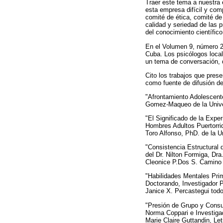
Traer este tema a nuestra 
esta empresa difícil y com
comité de ética, comité de 
calidad y seriedad de las 
del conocimiento científico
En el Volumen 9, número 2
Cuba. Los psicólogos local
un tema de conversación, d
Cito los trabajos que pres
como fuente de difusión de
"Afrontamiento Adolescente
Gomez-Maqueo de la Univ
"El Significado de la Exp
Hombres Adultos Puertorri
Toro Alfonso, PhD. de la U
"Consistencia Estructural 
del Dr. Nilton Formiga, Dra
Cleonice P.Dos S. Camino d
"Habilidades Mentales Pri
Doctorando, Investigador P
Janice X. Percastegui tod
"Presión de Grupo y Consu
Norma Coppari e Investiga
Marie Claire Guttandin, Le