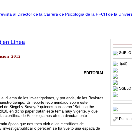
) en Línea
SciELO 
ncion 2012
(pdf)
EDITORIAL
SciELO 
 el dilema de los investigadores, y por ende, de las Revistas
 nuestro tiempo. Un reporte recomendado sobre este
 el de Siegel y Baveye* quienes publicaron "Battling the
2010, en dicho paper tratan este tema muy vigente, y que
ta científica de Psicologia nos afecta directamente.
Permali
ada época que nos toca vivir a los científicos del
 "investigarpublicar o perecer" se ha vuelto una espada de