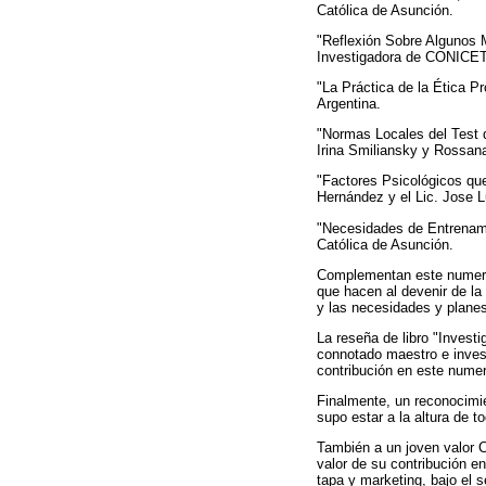
Católica de Asunción.
"Reflexión Sobre Algunos M
Investigadora de CONICET 
"La Práctica de la Ética Pr
Argentina.
"Normas Locales del Test 
Irina Smiliansky y Rossana
"Factores Psicológicos que 
Hernández y el Lic. Jose L
"Necesidades de Entrenami
Católica de Asunción.
Complementan este numero 
que hacen al devenir de la
y las necesidades y planes
La reseña de libro "Investi
connotado maestro e invest
contribución en este numer
Finalmente, un reconocimi
supo estar a la altura de
También a un joven valor Ca
valor de su contribución e
tapa y marketing, bajo el