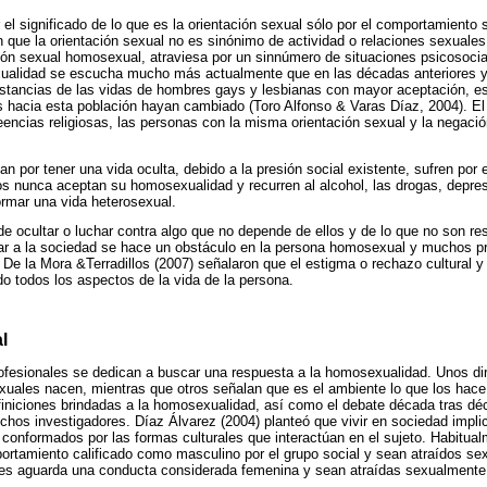
 el significado de lo que es la orientación sexual sólo por el comportamiento 
que la orientación sexual no es sinónimo de actividad o relaciones sexuales
ión sexual homosexual, atraviesa por un sinnúmero de situaciones psicosocial
ualidad se escucha mucho más actualmente que en las décadas anteriores y
stancias de las vidas de hombres gays y lesbianas con mayor aceptación, es
s hacia esta población hayan cambiado (Toro Alfonso & Varas Díaz, 2004). El 
creencias religiosas, las personas con la misma orientación sexual y la negaci
por tener una vida oculta, debido a la presión social existente, sufren por e
os nunca aceptan su homosexualidad y recurren al alcohol, las drogas, depre
rmar una vida heterosexual.
 de ocultar o luchar contra algo que no depende de ellos y de lo que no son r
ar a la sociedad se hace un obstáculo en la persona homosexual y muchos pref
. De la Mora &Terradillos (2007) señalaron que el estigma o rechazo cultural y
do todos los aspectos de la vida de la persona.
l
ofesionales se dedican a buscar una respuesta a la homosexualidad. Unos di
uales nacen, mientras que otros señalan que es el ambiente lo que los hac
efiniciones brindadas a la homosexualidad, así como el debate década tras déc
chos investigadores. Díaz Álvarez (2004) planteó que vivir en sociedad impl
onformados por las formas culturales que interactúan en el sujeto. Habitua
rtamiento calificado como masculino por el grupo social y sean atraídos se
es aguarda una conducta considerada femenina y sean atraídas sexualmente p
.