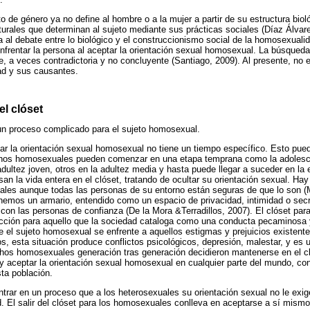
o de género ya no define al hombre o a la mujer a partir de su estructura biol
turales que determinan al sujeto mediante sus prácticas sociales (Díaz Álva
 al debate entre lo biológico y el construccionismo social de la homosexualid
frentar la persona al aceptar la orientación sexual homosexual. La búsqueda
, a veces contradictoria y no concluyente (Santiago, 2009). Al presente, no 
ad y sus causantes.
el clóset
n proceso complicado para el sujeto homosexual.
ar la orientación sexual homosexual no tiene un tiempo específico. Esto pued
uchos homosexuales pueden comenzar en una etapa temprana como la adolesc
adultez joven, otros en la adultez media y hasta puede llegar a suceder en la e
 la vida entera en el clóset, tratando de ocultar su orientación sexual. Ha
es aunque todas las personas de su entorno están seguras de que lo son (M
enemos un armario, entendido como un espacio de privacidad, intimidad o se
 con las personas de confianza (De la Mora &Terradillos, 2007). El clóset 
ción para aquello que la sociedad cataloga como una conducta pecaminosa 
ue el sujeto homosexual se enfrente a aquellos estigmas y prejuicios existente
, esta situación produce conflictos psicológicos, depresión, malestar, y es u
hos homosexuales generación tras generación decidieron mantenerse en el cl
t y aceptar la orientación sexual homosexual en cualquier parte del mundo, con
sta población.
trar en un proceso que a los heterosexuales su orientación sexual no le exig
d. El salir del clóset para los homosexuales conlleva en aceptarse a sí mismo