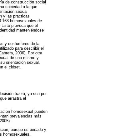
ría de construcción social
ma sociedad a la que
ientación sexual
n y las practicas
26 163 homosexuales de
. Esto provoca que el
 identidad manteniéndose
.
as y costumbres de la
ilizado para describir el
abrera, 2006). Por otra
isexual de uno mismo y
su orientación sexual,
n el clóset.
cisión traerá, ya sea por
que arrastra el
oblación homosexual pueden
sentan prevalencias más
 2005).
ación, porque es pecado y
nas homosexuales.