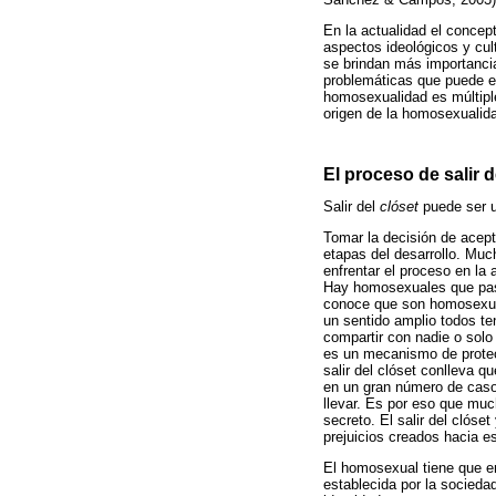
En la actualidad el concept
aspectos ideológicos y cul
se brindan más importancia
problemáticas que puede en
homosexualidad es múltiple
origen de la homosexualid
El proceso de salir d
Salir del
clóset
puede ser u
Tomar la decisión de acept
etapas del desarrollo. M
enfrentar el proceso en la 
Hay homosexuales que pasan
conoce que son homosexual
un sentido amplio todos t
compartir con nadie o solo
es un mecanismo de protec
salir del clóset conlleva q
en un gran número de casos
llevar. Es por eso que muc
secreto. El salir del clóse
prejuicios creados hacia e
El homosexual tiene que en
establecida por la socieda