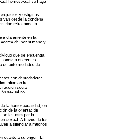
sexual homosexual se haga
 prejuicios y estigmas
os van desde la condena
entidad retrasando la
eja claramente en la
as acerca del ser humano y
ndividuo que se encuentra
 asocia a diferentes
gio de enfermedades de
 estos son depredadores
es, alientan la
trucción social
ción sexual no
n de la homosexualidad, en
ción de la orientación
se les mira por la
ión sexual. A través de los
buyen a silenciar a muchos
en cuanto a su origen. El