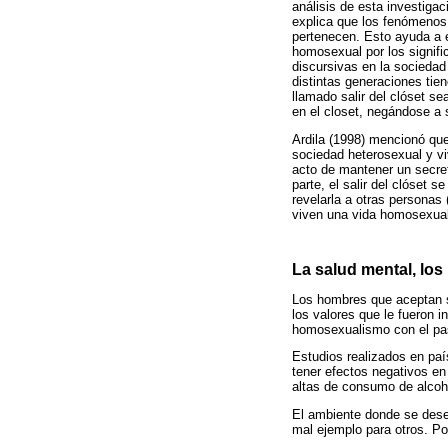
análisis de esta investigac
explica que los fenómenos 
pertenecen. Esto ayuda a e
homosexual por los signific
discursivas en la socied
distintas generaciones tie
llamado salir del clóset s
en el closet, negándose a
Ardila (1998) mencionó qu
sociedad heterosexual y viv
acto de mantener un secret
parte, el salir del clóset 
revelarla a otras persona
viven una vida homosexual,
La salud mental, los
Los hombres que aceptan s
los valores que le fueron i
homosexualismo con el pa
Estudios realizados en paí
tener efectos negativos e
altas de consumo de alcohol
El ambiente donde se dese
mal ejemplo para otros. Po