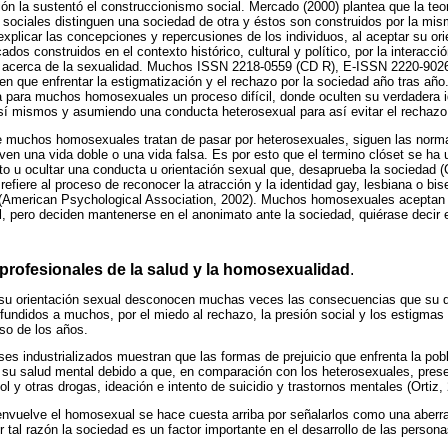
ión la sustentó el construccionismo social. Mercado (2000) plantea que la teo
sociales distinguen una sociedad de otra y éstos son construidos por la mis
xplicar las concepciones y repercusiones de los individuos, al aceptar su or
ados construidos en el contexto histórico, cultural y político, por la interacció
ad acerca de la sexualidad. Muchos ISSN 2218-0559 (CD R), E-ISSN 2220-90
nen que enfrentar la estigmatización y el rechazo por la sociedad año tras año
ea para muchos homosexuales un proceso difícil, donde oculten su verdadera
 sí mismos y asumiendo una conducta heterosexual para así evitar el rechazo
e muchos homosexuales tratan de pasar por heterosexuales, siguen las norm
en una vida doble o una vida falsa. Es por esto que el termino clóset se ha ut
o u ocultar una conducta u orientación sexual que, desaprueba la sociedad (C
se refiere al proceso de reconocer la atracción y la identidad gay, lesbiana o b
s (American Psychological Association, 2002). Muchos homosexuales aceptan 
 pero deciden mantenerse en el anonimato ante la sociedad, quiérase decir e
 profesionales de la salud y la homosexualidad
.
u orientación sexual desconocen muchas veces las consecuencias que su de
nfundidos a muchos, por el miedo al rechazo, la presión social y los estigmas 
so de los años.
ses industrializados muestran que las formas de prejuicio que enfrenta la p
n su salud mental debido a que, en comparación con los heterosexuales, pre
 y otras drogas, ideación e intento de suicidio y trastornos mentales (Ortiz,
nvuelve el homosexual se hace cuesta arriba por señalarlos como una aberr
r tal razón la sociedad es un factor importante en el desarrollo de las perso