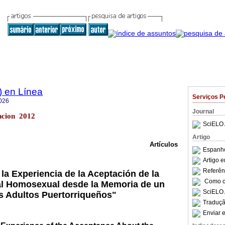
) en Línea
Serviços P
026
Journal
ncion 2012
SciELO 
Artigo
Artículos
Espanho
Artigo 
Referên
 la Experiencia de la Aceptación de la
Como ci
al Homosexual desde la Memoria de un
SciELO 
 Adultos Puertorriqueños"
Traduçã
Enviar e