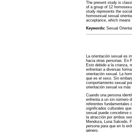
The present study is class
of a group of 12 homosexua
study represents the socia
homosexual sexual orienta
acceptance, which means t
Keywords:
Sexual Orienta
La orientación sexual es i
hacia otras personas. En P
Esto debido a la crianza, 
enfrentan a diversas forma
orientación sexual. La hom
que es el sexo. Sin embar
comportamiento sexual porq
orientación sexual va más a
Cuando una persona identi
enfrenta a un sin número d
referentes fundamentales qu
significados culturales que
sexual puede concebirse c
la atracción por ambos se
Mendoza, Luna Salcedo, Fo
persona para que en lo eró
género.