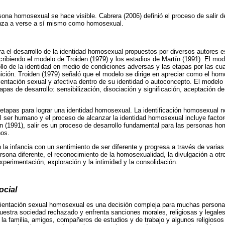
sona homosexual se hace visible. Cabrera (2006) definió el proceso de salir
enza a verse a sí mismo como homosexual.
a el desarrollo de la identidad homosexual propuestos por diversos autores 
cribiendo el modelo de Troiden (1979) y los estadios de Martín (1991). El mo
ollo de la identidad en medio de condiciones adversas y las etapas por las c
ición. Troiden (1979) señaló que el modelo se dirige en apreciar como el homo
rientación sexual y afectiva dentro de su identidad o autoconcepto. El modelo
apas de desarrollo: sensibilización, disociación y significación, aceptación de
 etapas para lograr una identidad homosexual. La identificación homosexual 
el ser humano y el proceso de alcanzar la identidad homosexual incluye fact
n (1991), salir es un proceso de desarrollo fundamental para las personas h
ños.
 la infancia con un sentimiento de ser diferente y progresa a través de varia
rsona diferente, el reconocimiento de la homosexualidad, la divulgación a otr
xperimentación, exploración y la intimidad y la consolidación.
ocial
orientación sexual homosexual es una decisión compleja para muchas persona
uestra sociedad rechazado y enfrenta sanciones morales, religiosas y legale
 la familia, amigos, compañeros de estudios y de trabajo y algunos religiosos