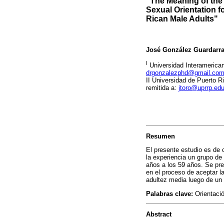
"The Meaning of the
Sexual Orientation 
Rican Male Adults"
José González Guardarr
I
Universidad Interamerica
drgonzalezphd@gmail.co
II Universidad de Puerto 
remitida a:
jtoro@uprrp.ed
Resumen
El presente estudio es de c
la experiencia un grupo de
años a los 59 años. Se pre
en el proceso de aceptar 
adultez media luego de un 
Palabras clave:
Orientació
Abstract