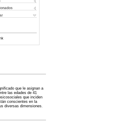
s
cionados
ar
nk
gnificado que le asignan a
ntre las edades de 41
psicosociales que inciden
tán conscientes en la
sus diversas dimensiones.