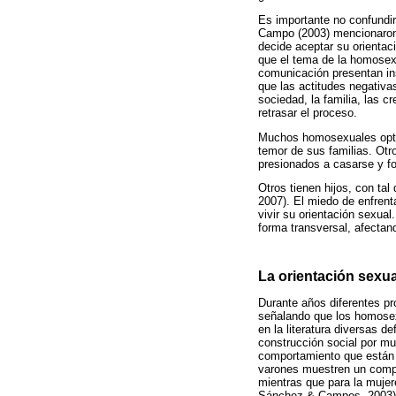
Es importante no confundir
Campo (2003) mencionaron 
decide aceptar su orientac
que el tema de la homosex
comunicación presentan in
que las actitudes negativa
sociedad, la familia, las 
retrasar el proceso.
Muchos homosexuales optan 
temor de sus familias. Otr
presionados a casarse y fo
Otros tienen hijos, con tal
2007). El miedo de enfrent
vivir su orientación sexual
forma transversal, afectan
La orientación sexua
Durante años diferentes pr
señalando que los homosex
en la literatura diversas d
construcción social por mu
comportamiento que están c
varones muestren un compo
mientras que para la mujer
Sánchez & Campos, 2003)