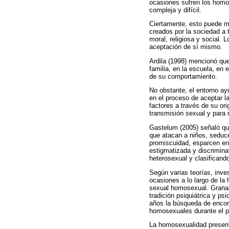
ocasiones sufren los homo
compleja y difícil.
Ciertamente, esto puede ma
creados por la sociedad a
moral, religiosa y social.
aceptación de sí mismo.
Ardila (1998) mencionó que
familia, en la escuela, en 
de su comportamiento.
No obstante, el entorno ay
en el proceso de aceptar l
factores a través de su or
transmisión sexual y para 
Gastelum (2005) señaló qu
que atacan a niños, seduce
promiscuidad, esparcen enf
estigmatizada y discrimina
heterosexual y clasifican
Según varias teorías, inve
ocasiones a lo largo de la 
sexual homosexual. Granad
tradición psiquiátrica y ps
años la búsqueda de encont
homosexuales durante el pr
La homosexualidad presentó 