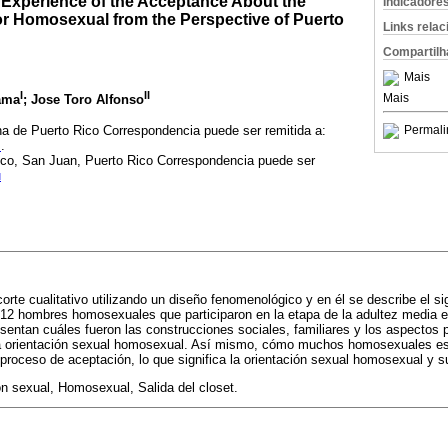
 Experience of the Acceptance About the
Indicadore
for Homosexual from the Perspective of Puerto
Links rela
Compartilh
Mais
I
II
Mais
ama
; Jose Toro Alfonso
na de Puerto Rico
Correspondencia puede ser remitida a:
Permali
m
.
Rico, San Juan, Puerto Rico Correspondencia puede ser
u
orte cualitativo utilizando un diseño fenomenológico y en él se describe el si
 12 hombres homosexuales que participaron en la etapa de la adultez media e
sentan cuáles fueron las construcciones sociales, familiares y los aspectos 
la orientación sexual homosexual. Así mismo, cómo muchos homosexuales es
proceso de aceptación, lo que significa la orientación sexual homosexual y 
n sexual, Homosexual, Salida del closet.