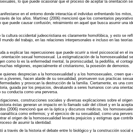
sexuales, lo que puede ocasionar que el proceso de aceptar la orientación 
nifestarse en el entorno donde interactúa el individuo enfrentando los mitos,
 través de los años. Martínez (2006) mencionó que los comentarios peyorativ
 Lo que puede causar confusión, retraimiento en aquel que busca asumir una id
 la cultura occidental judeocristiana es claramente homofóbica, y esto se refl
el mundo del trabajo, en las relaciones interpersonales e incluso en las teorí
uda a explicar las repercusiones que puede ocurrir a nivel psicosocial en el i
a orientación sexual homosexual. La estigmatización de la homosexualidad se
igen como lo es la enfermedad mental, la promiscuidad, la pedofilia, el conta
muchas religiones, especialmente el cristianismo, la posesión de demonios.
e quienes desprecian a la homosexualidad y a los homosexuales, creen que
n a jóvenes, hacen alarde de su sexualidad, promueven sus practicas sexual
ermedades y provocan la destrucción de la familia. Ciertamente, es una cons
toria, guiada por los prejuicios, devaluando a seres humanos con una orienta
do su conducta como una perversa.
stigaciones, construcciones sociales y diversas explicaciones sobre el orige
historia éstas generan un impacto en lo llamado salir del clóset y en la acepta
os (2006) mencionó que en la óptica y discursos médicos, los homosexuales 
icoanalítica como enfermos; y el ejercicio de su sexualidad, como una pervers
rar el origen de la homosexualidad levanta prejuicios y estigmas que contri
oceso de asumir la identidad.
a través de la historia el debate entre lo biológico y la construcción social 