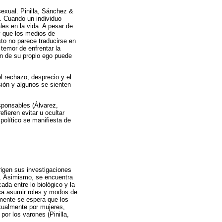
sexual. Pinilla, Sánchez &
. Cuando un individuo
es en la vida. A pesar de
 que los medios de
to no parece traducirse en
temor de enfrentar la
ón de su propio ego puede
l rechazo, desprecio y el
sión y algunos se sienten
esponsables (Álvarez,
ieren evitar u ocultar
 político se manifiesta de
rigen sus investigaciones
e. Asimismo, se encuentra
ada entre lo biológico y la
ica asumir roles y modos de
lmente se espera que los
xualmente por mujeres,
or los varones (Pinilla,