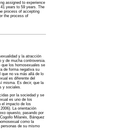
ing assigned to experience
 41 years to 59 years. The
he process of accepting
r the process of
exualidad y la atracción
o y de mucha controversia.
aló que los homosexuales se
ra de forma negativa su
 que no va más allá de lo
xual es diferente del
í misma. Es decir, que la
s y sociales.
idas por la sociedad y se
exual es uno de los
n el impacto de los
 2006). La orientación
sexo opuesto, pasando por
 Cogollo Milanés, Bánquez
l homosexual como la
cia personas de su mismo