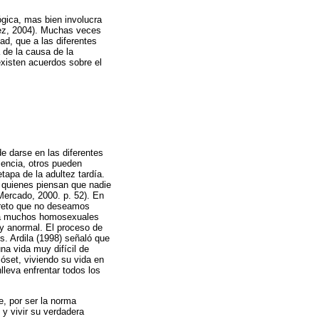
ógica, mas bien involucra
rez, 2004). Muchas veces
ad, que a las diferentes
 de la causa de la
existen acuerdos sobre el
e darse en las diferentes
encia, otros pueden
tapa de la adultez tardía.
y quienes piensan que nadie
ercado, 2000. p. 52). En
creto que no deseamos
para muchos homosexuales
y anormal. El proceso de
s. Ardila (1998) señaló que
na vida muy difícil de
óset, viviendo su vida en
lleva enfrentar todos los
e, por ser la norma
 y vivir su verdadera