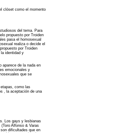
 del clóset como el momento
estudiosos del tema. Para
delo propuesto por Troiden
uales pasa el homosexual
sexual realiza o decide el
 propuesto por Troiden
 la identidad y
no aparece de la nada en
ores emocionales y
omosexuales que se
s etapas, como las
os , la aceptación de una
s. Los gays y lesbianas
s (Toro Alfonso & Varas
 son dificultades que en