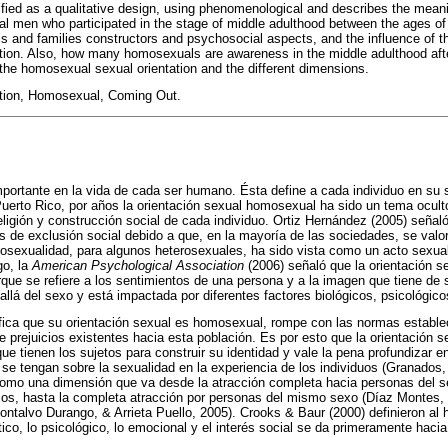
ified as a qualitative design, using phenomenological and describes the mean
l men who participated in the stage of middle adulthood between the ages of
ls and families constructors and psychosocial aspects, and the influence of t
tion. Also, how many homosexuals are awareness in the middle adulthood afte
he homosexual sexual orientation and the different dimensions.
tion, Homosexual, Coming Out.
mportante en la vida de cada ser humano. Ésta define a cada individuo en su s
uerto Rico, por años la orientación sexual homosexual ha sido un tema ocult
religión y construcción social de cada individuo. Ortiz Hernández (2005) señ
s de exclusión social debido a que, en la mayoría de las sociedades, se valo
osexualidad, para algunos heterosexuales, ha sido vista como un acto sexual
go, la
American Psychological Association
(2006) señaló que la orientación se
ue se refiere a los sentimientos de una persona y a la imagen que tiene de s
llá del sexo y está impactada por diferentes factores biológicos, psicológico
fica que su orientación sexual es homosexual, rompe con las normas establec
e prejuicios existentes hacia esta población. Es por esto que la orientación s
e tienen los sujetos para construir su identidad y vale la pena profundizar e
 se tengan sobre la sexualidad en la experiencia de los individuos (Granados,
omo una dimensión que va desde la atracción completa hacia personas del 
xos, hasta la completa atracción por personas del mismo sexo (Díaz Montes,
ntalvo Durango, & Arrieta Puello, 2005). Crooks & Baur (2000) definieron a
tico, lo psicológico, lo emocional y el interés social se da primeramente ha