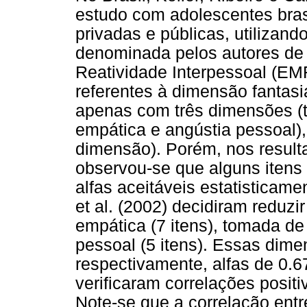
estudo com adolescentes brasi
privadas e públicas, utilizan
denominada pelos autores de 
Reatividade Interpessoal (EMR
referentes à dimensão fantas
apenas com três dimensões (
empática e angústia pessoal), 
dimensão). Porém, nos resulta
observou-se que alguns itens 
alfas aceitáveis estatisticame
et al. (2002) decidiram reduz
empática (7 itens), tomada de 
pessoal (5 itens). Essas dim
respectivamente, alfas de 0.6
verificaram correlações posit
Note-se que a correlação ent