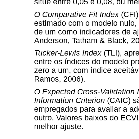
situe entre 0,05 e 0,08, ou me
O Comparative Fit Index
(CFI
estimado com o modelo nulo,
de um como indicadores de aju
Anderson, Tatham & Black, 20
Tucker-Lewis Index
(TLI), ap
entre os índices do modelo pr
zero a um, com índice aceitáve
Ramos, 2006).
O Expected Cross-Validation 
Information Criterion
(CAIC) s
empregados para avaliar a a
outro. Valores baixos do EC
melhor ajuste.