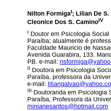
I
Nilton Formiga
; Lilian De S
IV
Cleonice Dos S. Camino
I
Doutor em Psicologia Social 
Paraíba; atualmente é profess
Faculdade Mauricio de Nassa
Avenida Guarabira, 133. Mana
PB. e-mail:
nsformiga@yahoo
II
Doutora em Psicologia Socia
Paraíba, professora da Unive
e-mail:
liliangalvao@yahoo.c
III
Doutoranda em Psicologia S
Paraíba, Professora da Univer
minianesantos@hotmail.com