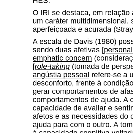
HES.
O IRI se destaca, em relação 
um caráter multidimensional, 
aperfeiçoada e acurada (Stray
A escala de Davis (1980) pos
sendo duas afetivas [
personal
emphatic concern
(consideraç
[
role-taking
(tomada de perspe
angústia pessoal
refere-se a 
desconforto, frente à condiç
gerar comportamentos de afa
comportamentos de ajuda. A
capacidade de avaliar e senti
afetos e as necessidades do o
ajuda para com o outro. A tom
à capacidade cognitiva volta