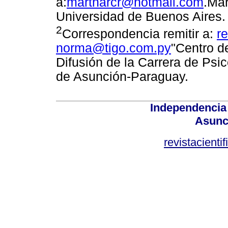
a:
martharcr@hotmail.com
.Mar
Universidad de Buenos Aires.
2
Correspondencia remitir a:
r
norma@tigo.com.py
"Centro d
Difusión de la Carrera de Psi
de Asunción-Paraguay.
Independencia
Asunc
revistacient