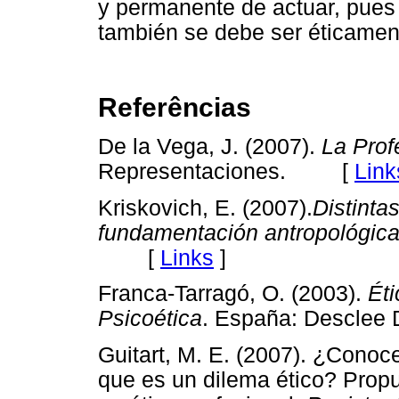
y permanente de actuar, pues
también se debe ser éticamen
Referências
De la Vega, J. (2007).
La Prof
Representaciones. [
Link
Kriskovich, E. (2007).
Distinta
fundamentación antropológic
[
Links
]
Franca-Tarragó, O. (2003).
Éti
Psicoética
. España: Descle
Guitart, M. E. (2007). ¿Conoce
que es un dilema ético? Prop