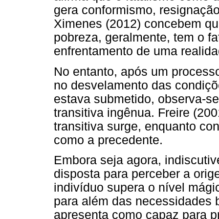
gera conformismo, resignação
Ximenes (2012) concebem que
pobreza, geralmente, tem o fa
enfrentamento de uma realida
No entanto, após um process
no desvelamento das condiçõe
estava submetido, observa-se
transitiva ingênua. Freire (20
transitiva surge, enquanto co
como a precedente.
Embora seja agora, indiscuti
disposta para perceber a orig
indivíduo supera o nível mági
para além das necessidades b
apresenta como capaz para pr