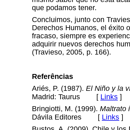
que podamos tener.
Concluimos, junto con Travieso
Derechos Humanos, el éxito o 
fracaso, siempre es experienc
adquirir nuevos derechos hu
(Travieso, 2005, p. 166).
Referências
Ariés, P. (1987).
El Niño y la 
[
Links
]
Madrid: Taurus
Bringiotti, M. (1999).
Maltrato i
[
Links
]
Dávila Editores
Bustos, A. (2009). Chile y lo