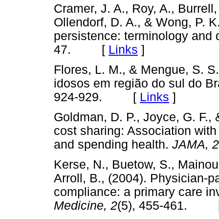
Cramer, J. A., Roy, A., Burrell,
Ollendorf, D. A., & Wong, P. 
persistence: terminology and d
47. [
Links
]
Flores, L. M., & Mengue, S. 
idosos em região do sul do Br
924-929. [
Links
]
Goldman, D. P., Joyce, G. F., 
cost sharing: Association with
and spending health.
JAMA, 
Kerse, N., Buetow, S., Mainous
Arroll, B., (2004). Physician-p
compliance: a primary care in
Medicine, 2
(5), 455-461. 