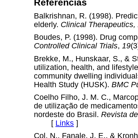
Referências
Balkrishnan, R. (1998). Predic
elderly.
Clinical Therapeutics,
Boudes, P. (1998). Drug compli
Controlled Clinical Trials
,
19
(
Brekke, M., Hunskaar, S., & St
utilization, health, and lifest
community dwelling individua
Health Study (HUSK).
BMC Pub
Coelho Filho, J. M. C., Marcopi
de utilização de medicamento
nordeste do Brasil.
Revista de
[
Links
]
Col, N., Fanale, J. E., & Kron