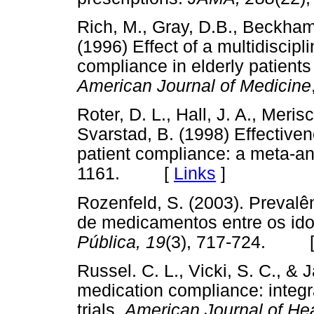
Rich, M., Gray, D.B., Beckham,
(1996) Effect of a multidiscipl
compliance in elderly patients
American Journal of Medicine
Roter, D. L., Hall, J. A., Meris
Svarstad, B. (1998) Effectiven
patient compliance: a meta-an
1161. [
Links
]
Rozenfeld, S. (2003). Prevalê
de medicamentos entre os id
Pública, 19
(3), 717-724. 
Russel. C. L., Vicki, S. C., & 
medication compliance: integr
trials.
American Journal of Hea