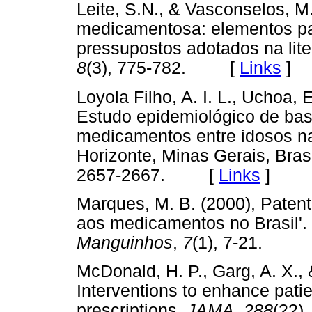
Leite, S.N., & Vasconselos, M
medicamentosa: elementos pa
pressupostos adotados na lite
8
(3), 775-782. [
Links
]
Loyola Filho, A. I. L., Uchoa, 
Estudo epidemiológico de bas
medicamentos entre idosos na
Horizonte, Minas Gerais, Bras
2657-2667. [
Links
]
Marques, M. B. (2000), Patent
aos medicamentos no Brasil'.
Manguinhos
,
7
(1), 7-21.
McDonald, H. P., Garg, A. X., 
Interventions to enhance pati
prescriptions.
JAMA, 288
(22