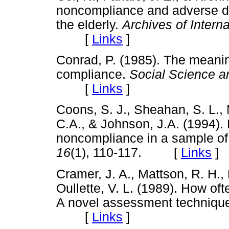
noncompliance and adverse dru
the elderly.
Archives of Intern
[
Links
]
Conrad, P. (1985). The meanin
compliance.
Social Science a
[
Links
]
Coons, S. J., Sheahan, S. L., 
C.A., & Johnson, J.A. (1994). 
noncompliance in a sample of 
16
(1), 110-117. [
Links
]
Cramer, J. A., Mattson, R. H.,
Oullette, V. L. (1989). How of
A novel assessment techniqu
[
Links
]