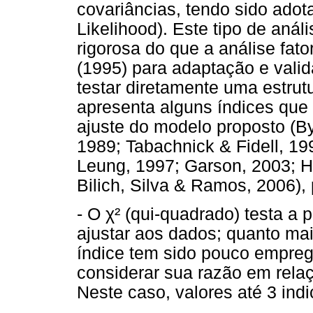
covariâncias, tendo sido ado
Likelihood). Este tipo de análi
rigorosa do que a análise fator
(1995) para adaptação e vali
testar diretamente uma estrutu
apresenta alguns índices que 
ajuste do modelo proposto (B
1989; Tabachnick & Fidell, 19
Leung, 1997; Garson, 2003; H
Bilich, Silva & Ramos, 2006),
- O χ² (qui-quadrado) testa a 
ajustar aos dados; quanto maio
índice tem sido pouco empreg
considerar sua razão em relaçã
Neste caso, valores até 3 in