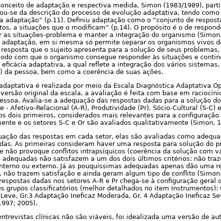
 conceito de adaptação e respectiva medida, Simon (1983/1989), part
pou-se da descrição do processo de evolução adaptativa, tendo como
 da adaptação” (p.11). Definiu adaptação como o “conjunto de respo
s, a situações que o modificam” (p.14). O propósito é o de responde
r as situações-problema e manter a integração do organismo (Simon,
a adaptação, em si mesma só permite separar os organismos vivos do
e resposta que o sujeito apresenta para a solução de seus problemas,
odo com que o organismo consegue responder às situações e contin
a eficácia adaptativa, a qual reflete a integração dos vários sistemas,
s) da pessoa, bem como a coerência de suas ações.
 adaptativa é realizada por meio da Escala Diagnóstica Adaptativa 
ersão original da escala, a avaliação é feita com base em raciocínio 
essoa. Avalia-se a adequação das respostas dadas para a solução d
 - Afetivo-Relacional (A-R), Produtividade (Pr), Sócio-Cultural (S-C) 
s dois primeiros, considerados mais relevantes para a configuração
ente e os setores S-C e Or são avaliados qualitativamente (Simon, 1
uação das respostas em cada setor, elas são avaliadas como adequ
as. As primeiras consideram haver uma resposta para solução do p
 e não provoque conflitos intrapsíquicos (coerência da solução com v
o adequadas não satisfazem a um dos dois últimos critérios: não tr
, interno ou externo. Já as pouquíssimas adequadas apenas dão uma 
 não trazem satisfação e ainda geram algum tipo de conflito (Simon
respostas dadas nos setores A-R e Pr chega-se à configuração geral d
s grupos classificatórios (melhor detalhados no item Instrumentos): 
 Leve, Gr.3 Adaptação Ineficaz Moderada, Gr. 4 Adaptação Ineficaz Se
1997; 2005).
ntrevistas clínicas não são viáveis, foi idealizada uma versão de a