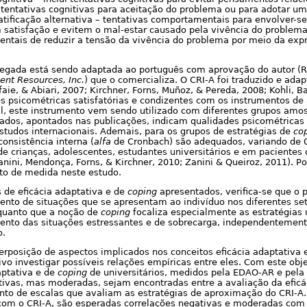
tentativas cognitivas para aceitação do problema ou para adotar um
tificação alternativa – tentativas comportamentais para envolver-s
m satisfação e evitem o mal-estar causado pela vivência do problem
entais de reduzir a tensão da vivência do problema por meio da exp
egada está sendo adaptada ao português com aprovação do autor (Ri
nt Resources, Inc.
) que o comercializa. O CRI-A foi traduzido e adap
afaie, & Abiari, 2007; Kirchner, Forns, Muñoz, & Pereda, 2008; Kohli, 
s psicométricas satisfatórias e condizentes com os instrumentos de
il, este instrumento vem sendo utilizado com diferentes grupos amost
dados, apontados nas publicações, indicam qualidades psicométricas s
 estudos internacionais. Ademais, para os grupos de estratégias de
co
consistência interna (
alfa
de Cronbach) são adequados, variando de 0
e crianças, adolescentes, estudantes universitários e em pacientes
Zanini, Mendonça, Forns, & Kirchner, 2010; Zanini & Queiroz, 2011). P
nto de medida neste estudo.
 de eficácia adaptativa e de
coping
apresentados, verifica-se que o p
ento de situações que se apresentam ao indivíduo nos diferentes se
enquanto que a noção de
coping
focaliza especialmente as estratégias u
mento das situações estressantes e de sobrecarga, independentement
o.
erposição de aspectos implicados nos conceitos eficácia adaptativa 
vo investigar possíveis relações empíricas entre eles. Com este obje
aptativa e de
coping
de universitários, medidos pela EDAO-AR e pela 
tivas, mas moderadas, sejam encontradas entre a avaliação da eficá
nto de escalas que avaliam as estratégias de aproximação do CRI-A.
 com o CRI-A, são esperadas correlações negativas e moderadas co