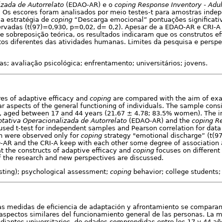
izada de Autorrelato
(EDAO-AR) e o
coping
Response Inventory - Adu
. Os escores foram analisados por meio testes-t para amostras inde
 a estratégia de
coping
“Descarga emocional” pontuações significat
rvadas (t(97)=0,930, p=0,02, d= 0,2). Apesar de a EDAO-AR e CRI-A
e sobreposição teórica, os resultados indicaram que os construtos ef
os diferentes das atividades humanas. Limites da pesquisa e perspe
as; avaliação psicológica; enfrentamento; universitários; jovens.
res of adaptive efficacy and
coping
are compared with the aim of exa
ar aspects of the general functioning of individuals. The sample cons
, aged between 17 and 44 years (21.67 ± 4.78; 83.5% women). The 
tativa Operacionalizada de Autorrelato
(EDAO-AR) and the
coping
Re
sed t-test for independent samples and Pearson correlation for data 
n were observed only for
coping
strategy "emotional discharge” (t(9
-AR and the CRI-A keep with each other some degree of association a
at the constructs of adaptive efficacy and
coping
focuses on different
of the research and new perspectives are discussed.
sting); psychological assessment;
coping
behavior; college students;
las medidas de eficiencia de adaptación y afrontamiento se comparan 
aspectos similares del funcionamiento general de las personas. La 
udiantes universitarios, de edades comprendidas entre los 17 y 44 a