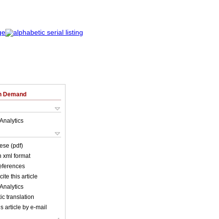
on Demand
Analytics
ese (pdf)
in xml format
references
ite this article
Analytics
c translation
s article by e-mail