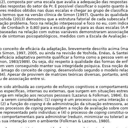
12), composta por uma escala que avalia a adequação das respostas 
s respostas do setor da Pr. É possível classificar o sujeito quanto à
res médios obtidos nas duas escalas e chegar ao grupo de classifica
 termos que na versão clínica de Simon (1997). Quanto às qualidad
shida (2013) demostrou que a estrutura fatorial de cada subescala fo
ação problema, foco na relação interpessoal e foco no eu, com índic
a de Cronbach ≥ 0,80) para a escala geral e para as duas escalas (A-R
 baseadas na relação com outras variáveis demonstraram associaçõe
 de sintomas psicopatológicos, medidos com a Escala de Avaliação 
 conceito de eficácia da adaptação, brevemente descrito acima (ma
e Simon, 1997, 2005, ou ainda na revisão de Yoshida, Enéas, & Santei
 eficácia adaptativa permite qualificar a forma como a pessoa vem e
imon, 1983/1989). Ou seja, diz respeito à qualidade das formas de en
em vem conseguindo manter sua integridade psíquica. Essa noção d
 âmago do conceito de
coping
, desenvolvido segundo o modelo relac
84). Apesar de provirem de matrizes teóricas diversas, portanto, a
u de associação entre si.
 sido atribuída ao conjunto de esforços cognitivos e comportamenta
s específicas, internas ou externas, que surgem em situações estre
rga em relação aos recursos pessoais (Lazarus & Folkman, 1984). Es
s a serem considerados: (1)
coping
é um processo ou uma interação q
 (2) a função do
coping
é de administração da situação estressora, ao
 os processos de
coping
pressupõem a noção de avaliação sobre com
 e representado pelo indivíduo; e (4) o processo de
coping
constitui-
e comportamentais para administrar (reduzir, minimizar ou tolerar) 
 sua interação com o ambiente (Folkman & Lazarus, 1980).