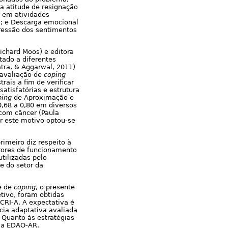
a atitude de resignação
e em atividades
a; e Descarga emocional
ressão dos sentimentos
chard Moos) e editora
tado a diferentes
Batra, & Aggarwal, 2011)
 avaliação de
coping
rais a fim de verificar
atisfatórias e estrutura
ping
de Aproximação e
,68 a 0,80 em diversos
 com câncer (Paula
or este motivo optou-se
rimeiro diz respeito à
tores de funcionamento
tilizadas pelo
e do setor da
e de
coping
, o presente
tivo, foram obtidas
CRI-A. A expectativa é
cia adaptativa avaliada
 Quanto às estratégias
m a EDAO-AR.