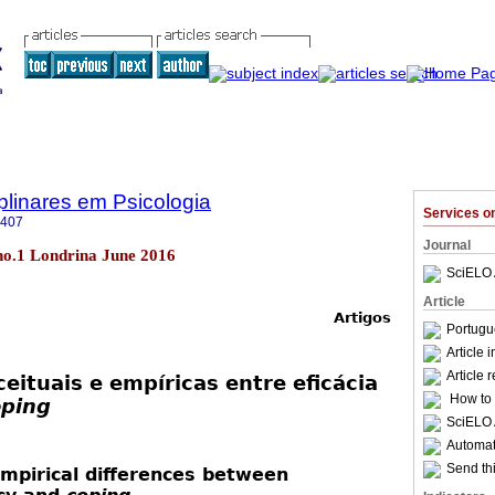
iplinares em Psicologia
Services 
6407
Journal
7 no.1 Londrina June 2016
SciELO 
Article
Artigos
Portugu
Article 
Article 
eituais e empíricas entre eficácia
How to c
oping
SciELO 
Automati
Send thi
mpirical differences between