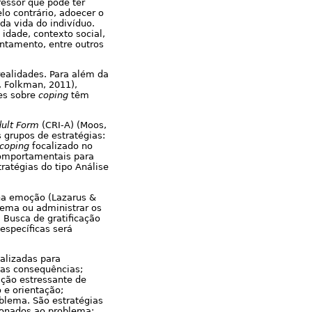
essor que pode ter
o contrário, adoecer o
da vida do indivíduo.
dade, contexto social,
entamento, entre outros
realidades. Para além da
, Folkman, 2011),
ões sobre
coping
têm
ult Form
(CRI-A) (Moos,
 grupos de estratégias:
coping
focalizado no
comportamentais para
ratégias do tipo Análise
na emoção (Lazarus &
lema ou administrar os
 Busca de gratificação
específicas será
ealizadas para
uas consequências;
uação estressante de
 e orientação;
blema. São estratégias
cionados ao problema;