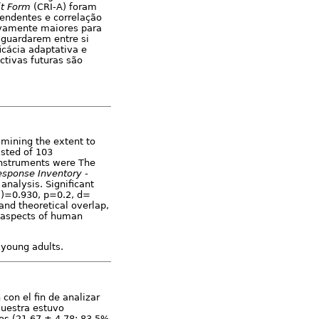
lt Form
(CRI-A) foram
pendentes e correlação
ivamente maiores para
 guardarem entre si
icácia adaptativa e
ctivas futuras são
mining the extent to
isted of 103
instruments were The
sponse Inventory -
analysis. Significant
7)=0.930, p=0.2, d=
nd theoretical overlap,
 aspects of human
 young adults.
con el fin de analizar
muestra estuvo
ños (21,67 ± 4,78; 83,5%