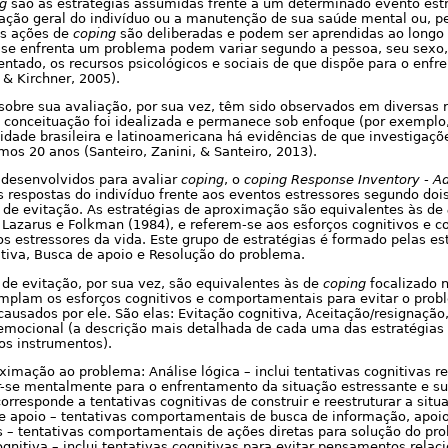
g
são as estratégias assumidas frente a um determinado evento estr
ação geral do indivíduo ou a manutenção de sua saúde mental ou, pel
as ações de
coping
são deliberadas e podem ser aprendidas ao longo 
se enfrenta um problema podem variar segundo a pessoa, seu sexo, i
entado, os recursos psicológicos e sociais de que dispõe para o enfr
 & Kirchner, 2005).
sobre sua avaliação, por sua vez, têm sido observados em diversas 
 conceituação foi idealizada e permanece sob enfoque (por exemplo
idade brasileira e latinoamericana há evidências de que investigaç
mos 20 anos (Santeiro, Zanini, & Santeiro, 2013).
 desenvolvidos para avaliar
coping
, o
coping
Response Inventory - Ad
s respostas do indivíduo frente aos eventos estressores segundo dois
 de evitação. As estratégias de aproximação são equivalentes às de
 Lazarus e Folkman (1984), e referem-se aos esforços cognitivos e 
s estressores da vida. Este grupo de estratégias é formado pelas est
itiva, Busca de apoio e Resolução do problema.
 de evitação, por sua vez, são equivalentes às de
coping
focalizado 
mplam os esforços cognitivos e comportamentais para evitar o prob
ausados por ele. São elas: Evitação cognitiva, Aceitação/resignação,
emocional (a descrição mais detalhada de cada uma das estratégias 
os instrumentos).
ximação ao problema: Análise lógica – inclui tentativas cognitivas r
-se mentalmente para o enfrentamento da situação estressante e s
orresponde a tentativas cognitivas de construir e reestruturar a sit
e apoio – tentativas comportamentais de busca de informação, apoio
 – tentativas comportamentais de ações diretas para solução do pro
ognitiva – inclui tentativas cognitivas para evitar pensamentos rela