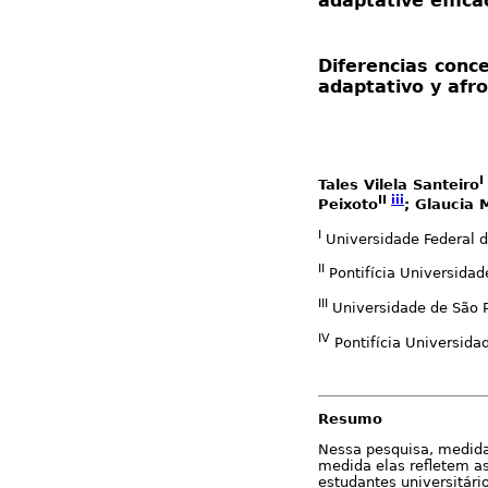
adaptative effic
Diferencias conce
adaptativo y afr
I
Tales Vilela Santeiro
II
iii
Peixoto
; Glaucia
I
Universidade Federal d
II
Pontifícia Universida
III
Universidade de São P
IV
Pontifícia Universida
Resumo
Nessa pesquisa, medida
medida elas refletem a
estudantes universitári