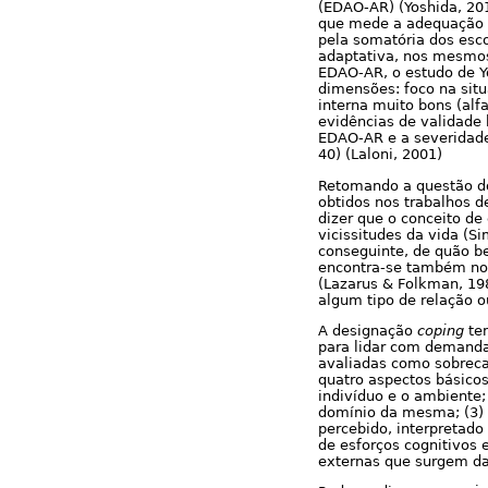
(EDAO-AR) (Yoshida, 20
que mede a adequação da
pela somatória dos esco
adaptativa, nos mesmos
EDAO-AR, o estudo de Yo
dimensões: foco na situ
interna muito bons (alf
evidências de validade
EDAO-AR e a severidade
40) (Laloni, 2001)
Retomando a questão do
obtidos nos trabalhos d
dizer que o conceito de
vicissitudes da vida (S
conseguinte, de quão b
encontra-se também no
(Lazarus & Folkman, 19
algum tipo de relação o
A designação
coping
tem
para lidar com demanda
avaliadas como sobreca
quatro aspectos básico
indivíduo e o ambiente;
domínio da mesma; (3)
percebido, interpretado
de esforços cognitivos 
externas que surgem da