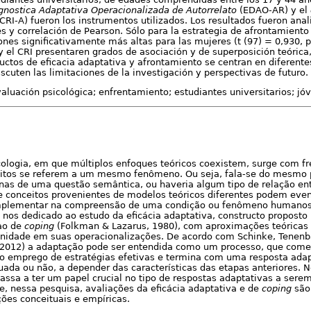
gnostica Adaptativa Operacionalizada de Autorrelato
(EDAO-AR) y el
CRI-A) fueron los instrumentos utilizados. Los resultados fueron ana
 y correlación de Pearson. Sólo para la estrategia de afrontamient
nes significativamente más altas para las mujeres (t (97) = 0,930, p 
 el CRI presentaren grados de asociación y de superposición teórica,
ructos de eficacia adaptativa y afrontamiento se centran en diferente
scuten las limitaciones de la investigación y perspectivas de futuro.
aluación psicológica; enfrentamiento; estudiantes universitarios; jó
cologia, em que múltiplos enfoques teóricos coexistem, surge com f
eitos se referem a um mesmo fenômeno. Ou seja, fala-se do mesmo 
enas de uma questão semântica, ou haveria algum tipo de relação en
se conceitos provenientes de modelos teóricos diferentes podem eve
omplementar na compreensão de uma condição ou fenômeno humanos 
nos dedicado ao estudo da eficácia adaptativa, constructo proposto
ao de
coping
(Folkman & Lazarus, 1980), com aproximações teóricas 
inidade em suas operacionalizações. De acordo com Schinke, Tenenb
. (2012) a adaptação pode ser entendida como um processo, que com
lo emprego de estratégias efetivas e termina com uma resposta ada
uada ou não, a depender das características das etapas anteriores. Ne
ssa a ter um papel crucial no tipo de respostas adaptativas a sere
te, nessa pesquisa, avaliações da eficácia adaptativa e de
coping
são
ões conceituais e empíricas.