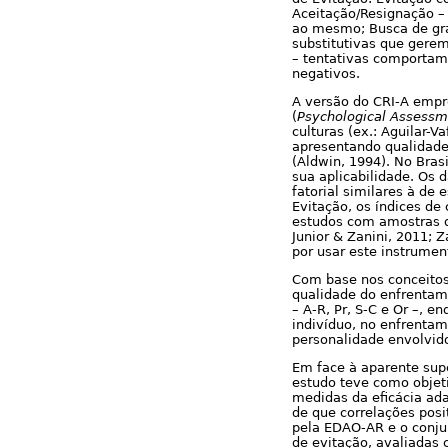
Aceitação/Resignação – 
ao mesmo; Busca de gra
substitutivas que gere
– tentativas comportam
negativos.
A versão do CRI-A empr
(
Psychological Assessme
culturas (ex.: Aguilar-V
apresentando qualidade
(Aldwin, 1994). No Bras
sua aplicabilidade. Os 
fatorial similares à de
Evitação, os índices de 
estudos com amostras d
Junior & Zanini, 2011; 
por usar este instrume
Com base nos conceitos
qualidade do enfrentam
– A-R, Pr, S-C e Or –, 
indivíduo, no enfrenta
personalidade envolvid
Em face à aparente sup
estudo teve como objeti
medidas da eficácia ad
de que correlações posi
pela EDAO-AR e o conju
de evitação, avaliadas