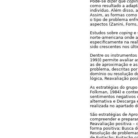
Pode-se dizer que
copin
como resultado a adapt
indivíduo. Além disso, 
Assim, as formas como 
o tipo de problema enfr
aspectos (Zanini, Forns,
Estudos sobre
coping
e 
norte-americana onde a
especificamente na real
sido crescentes nos últi
Dentre os instrumentos
1993) permite avaliar a
as de aproximação e as
problema, descritas por
domínio ou resolução do
lógica, Reavaliação pos
As estratégias do grupo
Folkman, 1984) e conte
sentimentos negativos c
alternativa e Descarga 
realizada no apartado d
São estratégias de Apro
compreender e preparar
Reavaliação positiva – c
forma positiva; Busca d
Resolução de problemas
de Evitação: Evitação c