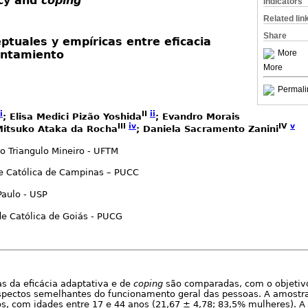
acy and
coping
Indicators
Related lin
Share
ptuales y empíricas entre eficacia
ontamiento
More
More
Permali
i
II
ii
; Elisa Medici Pizão Yoshida
; Evandro Morais
III
iv
IV
v
 Mitsuko Ataka da Rocha
; Daniela Sacramento Zanini
o Triangulo Mineiro - UFTM
de Católica de Campinas – PUCC
aulo - USP
de Católica de Goiás - PUCG
s da eficácia adaptativa e de
coping
são comparadas, com o objetivo
spectos semelhantes do funcionamento geral das pessoas. A amostra
os, com idades entre 17 e 44 anos (21,67 ± 4,78; 83,5% mulheres). A