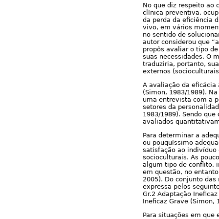
No que diz respeito ao
clínica preventiva, ocu
da perda da eficiência
vivo, em vários momento
no sentido de soluciona
autor considerou que “
propôs avaliar o tipo d
suas necessidades. O m
traduziria, portanto, su
externos (socioculturai
A avaliação da eficácia
(Simon, 1983/1989). Na v
uma entrevista com a p
setores da personalidade
1983/1989). Sendo que o
avaliados quantitativam
Para determinar a adeq
ou pouquíssimo adequad
satisfação ao indivíduo
socioculturais. As pouc
algum tipo de conflito
em questão, no entanto,
2005). Do conjunto das 
expressa pelos seguinte
Gr.2 Adaptação Ineficaz
Ineficaz Grave (Simon, 
Para situações em que e