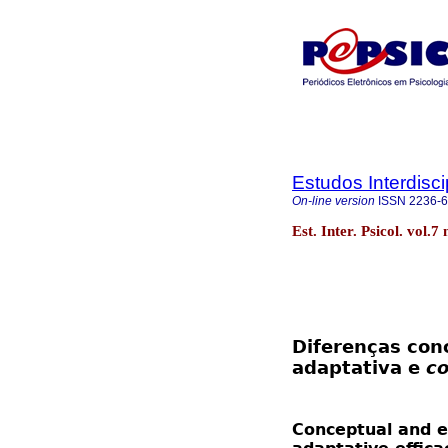
Estudos Interdisc
On-line version
ISSN
2236-
Est. Inter. Psicol. vol.
Diferenças conc
adaptativa e
c
Conceptual and e