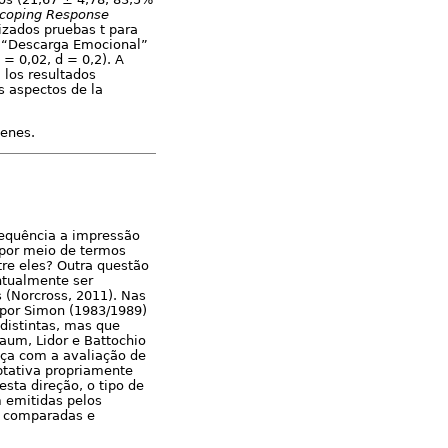
coping
Response
lizados pruebas t para
o “Descarga Emocional”
= 0,02, d = 0,2). A
 los resultados
s aspectos de la
venes.
requência a impressão
por meio de termos
tre eles? Outra questão
ntualmente ser
(Norcross, 2011). Nas
 por Simon (1983/1989)
distintas, mas que
aum, Lidor e Battochio
eça com a avaliação de
ptativa propriamente
sta direção, o tipo de
m emitidas pelos
 comparadas e