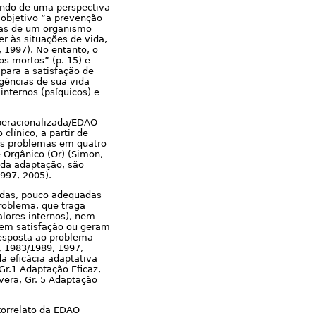
indo de uma perspectiva
 objetivo “a prevenção
stas de um organismo
r às situações de vida,
 1997). No entanto, o
s mortos” (p. 15) e
 para a satisfação de
gências de sua vida
 internos (psíquicos) e
Operacionalizada/EDAO
clínico, a partir de
os problemas em quatro
e Orgânico (Or) (Simon,
 da adaptação, são
997, 2005).
adas, pouco adequadas
roblema, que traga
alores internos), nem
azem satisfação ou geram
resposta ao problema
, 1983/1989, 1997,
a eficácia adaptativa
Gr.1 Adaptação Eficaz,
vera, Gr. 5 Adaptação
utorrelato da EDAO