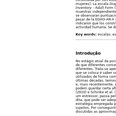
mujeres). La escala
Dia
Inventory - Adult Form
(
muestras independientes
se observaran puntuacio
pesar de la EDAO-AR-A y
indicaron que los const
actividad humana. Se di
Key words:
escalas; ev
Introdução
No estágio atual da psi
de que diferentes conc
diferentes. Trata-se ap
que se coloca é saber 
utilizados de forma c
últimas décadas, temos 
e, mais recentemente, 
podem guardar certa af
(2010) e Schinke et al
um estressor, passa pe
dita, que pode ser adeq
estratégia empregada pa
sujeitos. Por conseguin
discutidas as aproximaç