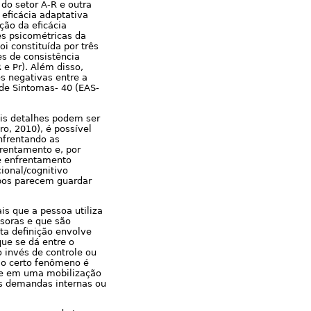
do setor A-R e outra
 eficácia adaptativa
ção da eficácia
es psicométricas da
i constituída por três
es de consistência
 e Pr). Além disso,
s negativas entre a
de Sintomas- 40 (EAS-
is detalhes podem ser
ro, 2010), é possível
nfrentando as
frentamento e, por
e enfrentamento
ional/cognitivo
mbos parecem guardar
is que a pessoa utiliza
ssoras e que são
ta definição envolve
ue se dá entre o
 invés de controle ou
o certo fenômeno é
se em uma mobilização
as demandas internas ou