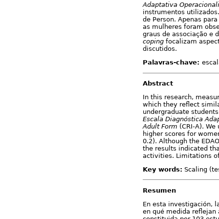
Adaptativa Operacional
instrumentos utilizados
de Person. Apenas para
as mulheres foram obse
graus de associação e d
coping
focalizam aspect
discutidos.
Palavras-chave:
escal
Abstract
In this research, measu
which they reflect simil
undergraduate students
Escala Diagnóstica Adap
Adult Form
(CRI-A). We u
higher scores for wome
0.2). Although the EDAO
the results indicated th
activities. Limitations 
Key words:
Scaling (te
Resumen
En esta investigación, 
en qué medida reflejan 
constituida por 103 est