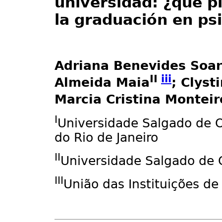
universidad: ¿qué p
la graduación en ps
Adriana Benevides Soa
II
iii
Almeida Maia
; Clys
Marcia Cristina Monteir
I
Universidade Salgado de O
do Rio de Janeiro
II
Universidade Salgado de O
III
União das Instituições de