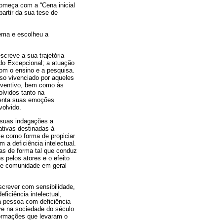
 começa com a “Cena inicial
partir da sua tese de
tema e escolheu a
creve a sua trajetória
 do Excepcional; a atuação
com o ensino e a pesquisa.
so vivenciado por aqueles
eventivo, bem como às
lvidos tanto na
esenta suas emoções
volvido.
a suas indagações a
ativas destinadas à
te como forma de propiciar
a deficiência intelectual.
tas de forma tal que conduz
s pelos atores e o efeito
 e comunidade em geral –
escrever com sensibilidade,
iciência intelectual,
a pessoa com deficiência
eve na sociedade do século
formações que levaram o