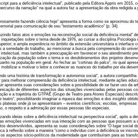
cript para a deficiência intelectual”, publicado pela Editora Appris em 2015,
percurso da narração” na qual a autora faz a apresentação da obra redigida a 
zerosamente fazendo ciência hoje” apresenta a forma como se aproximou do 
emorial para comunicação de seu “testamento acadêmico” (p. 34).
zindo fatos atos e emoções na reconstrução social da deficiência mental” des
inquietações sobre o tema desde de 1976, ao cursar a disciplina Psicologia
erior; e ampla experiência no âmbito da extensão universitária e interface 
as a seriedade do trabalho, ao mencionar a busca pela compreensão do univer
 intelectual, mas também a preocupação em favorecer o seu atendimento pr
tização da população sobre o tema e os desdobramentos dos projetos desenvo
uanto na população em geral. Ao fechar as “cortinas do palco”, no qual apr
 mobilizar e motivar o leitor a conhecer as nuances do trabalho por ela desen
ando uma história de transformação e autonomia social”, a autora compartilh
r para melhorar compreensão da deficiência intelectual, mediante ações educ
ir apresenta suas considerações sobre a possibilidade de se fazer uso da ar
nicação de diferentes aspectos das situações vivenciadas pelas pessoas com 
ção e a trajetória do GTPAÊ (Grupo de Teatro para Atores Especiais) descri
 de teatro”, possibilitando imaginar a riqueza das emoções e dos
insights
obtido
 plateias onde já se apresentaram – eventos científicos, escolas, empresas
, o respeito e a admiração por essas pessoas tão especiais.
zando ideias sobre a deficiência intelectual na perspectiva social”, após a d
antas emoções vivenciadas em sua interação com as pessoas que possuem a def
etos desenvolvidos, apresenta as suas considerações sobre “O lugar social d
voca à reflexão sobre a maneira “como o indivíduo com a deficiência se inscr
o os aspectos sócio-políticos da modernidade que contribuíram para as trans