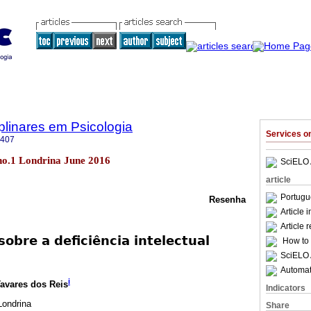
iplinares em Psicologia
Services 
6407
7 no.1 Londrina June 2016
SciELO 
article
Portugu
Resenha
Article 
Article 
obre a deficiência intelectual
How to c
SciELO 
Automati
i
Tavares dos Reis
Indicators
Londrina
Share