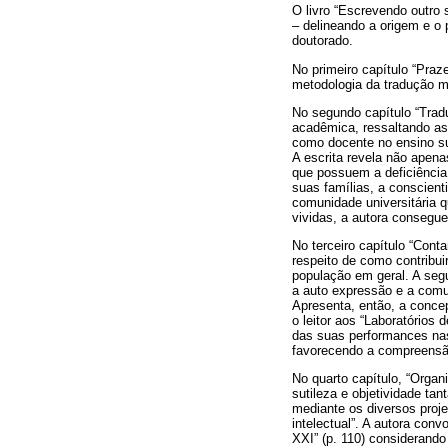
O livro “Escrevendo outro s
– delineando a origem e o 
doutorado.
No primeiro capítulo “Pra
metodologia da tradução m
No segundo capítulo “Tradu
acadêmica, ressaltando as 
como docente no ensino sup
A escrita revela não apen
que possuem a deficiência
suas famílias, a conscien
comunidade universitária q
vividas, a autora consegue
No terceiro capítulo “Cont
respeito de como contribui
população em geral. A segu
a auto expressão e a comu
Apresenta, então, a concep
o leitor aos “Laboratórios
das suas performances nas
favorecendo a compreensão
No quarto capítulo, “Organi
sutileza e objetividade t
mediante os diversos proj
intelectual”. A autora con
XXI” (p. 110) considerand