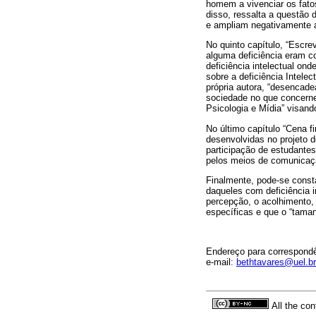
homem a vivenciar os fat
disso, ressalta a questão
e ampliam negativamente a
No quinto capítulo, “Esc
alguma deficiência eram c
deficiência intelectual on
sobre a deficiência Intele
própria autora, “desencade
sociedade no que concerne à
Psicologia e Mídia” visando
No último capítulo “Cena fi
desenvolvidas no projeto d
participação de estudantes
pelos meios de comunicaçã
Finalmente, pode-se const
daqueles com deficiência i
percepção, o acolhimento,
específicas e que o “tama
Endereço para correspond
e-mail:
bethtavares@uel.br
All the con