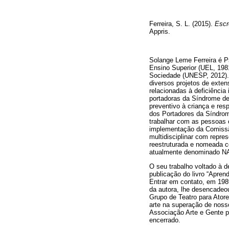
Ferreira, S. L. (2015).
Escr
Appris.
Solange Leme Ferreira é P
Ensino Superior (UEL, 198
Sociedade (UNESP, 2012). 
diversos projetos de exten
relacionadas à deficiência
portadoras da Síndrome d
preventivo à criança e re
dos Portadores da Síndrom
trabalhar com as pessoas 
implementação da Comissão
multidisciplinar com repre
reestruturada e nomeada
atualmente denominado NA
O seu trabalho voltado à d
publicação do livro “Apre
Entrar em contato, em 1989
da autora, lhe desencadeou
Grupo de Teatro para Atores
arte na superação de noss
Associação Arte e Gente pa
encerrado.