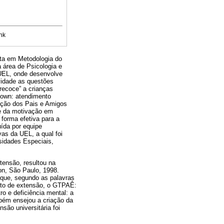
nk
sta em Metodologia do
 área de Psicologia e
 UEL, onde desenvolve
vidade as questões
precoce” a crianças
Down: atendimento
ação dos Pais e Amigos
 e da motivação em
forma efetiva para a
ída por equipe
vas da UEL, a qual foi
idades Especiais,
xtensão, resultou na
on, São Paulo, 1998.
o que, segundo as palavras
jeto de extensão, o GTPAÊ:
ro e deficiência mental: a
bém ensejou a criação da
são universitária foi