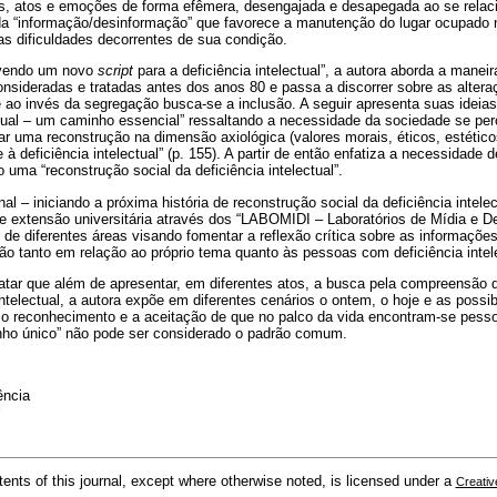
os, atos e emoções de forma efêmera, desengajada e desapegada ao se rela
 da “informação/desinformação” que favorece a manutenção do lugar ocupado 
s dificuldades decorrentes de sua condição
.
revendo um novo
script
para a deficiência intelectual”, a autora aborda a man
onsideradas e tratadas antes dos anos 80 e passa a discorrer sobre as alte
de ao invés da segregação busca-se a inclusão. A seguir apresenta suas ideias
ctual – um caminho essencial” ressaltando a necessidade da sociedade se per
ar uma reconstrução na dimensão axiológica (valores morais, éticos, estéticos
 deficiência intelectual” (p. 155). A partir de então enfatiza a necessidade 
 uma “reconstrução social da deficiência intelectual”.
nal – iniciando a próxima história de reconstrução social da deficiência intelec
e extensão universitária através dos “LABOMIDI – Laboratórios de Mídia e Def
 de diferentes áreas visando fomentar a reflexão crítica sobre as informações
o tanto em relação ao próprio tema quanto às pessoas com deficiência intele
atar que além de apresentar, em diferentes atos, a busca pela compreensão 
ntelectual, a autora expõe em diferentes cenários o ontem, o hoje e as possib
 o reconhecimento e a aceitação de que no palco da vida encontram-se pess
nho único” não pode ser considerado o padrão comum.
ência
tents of this journal, except where otherwise noted, is licensed under a
Creativ