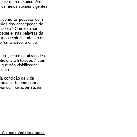
cionar com o mundo. Além
nos meios sociais vigentes
eira como as pessoas com
rações das concepções da
 sobre “ O novo olhar
ceber e, nas palavras da
) conceitual e afetiva da
de “uma parceria entre
tual”, relata as atividades
iciência Intelectual” com
 que são viabilizadas
ctual.
da condição de vida
ilidades futuras para a
oas com características
e Commons Attribution License