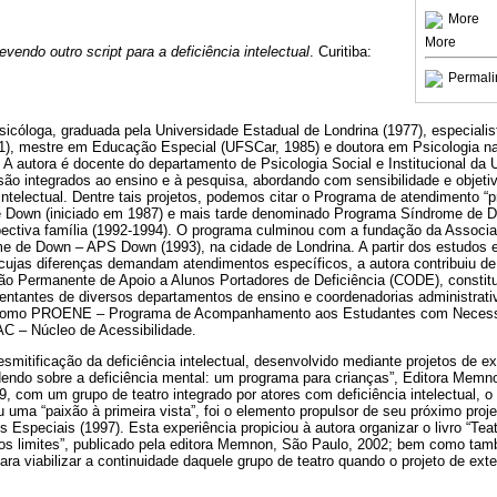
More
More
evendo outro script para a deficiência intelectual
. Curitiba:
Permali
sicóloga, graduada pela Universidade Estadual de Londrina (1977), especiali
1), mestre em Educação Especial (UFSCar, 1985) e doutora em Psicologia na
A autora é docente do departamento de Psicologia Social e Institucional da
são integrados ao ensino e à pesquisa, abordando com sensibilidade e objeti
 intelectual. Dentre tais projetos, podemos citar o Programa de atendimento “
e Down (iniciado em 1987) e mais tarde denominado Programa Síndrome de 
spectiva família (1992-1994). O programa culminou com a fundação da Associ
e de Down – APS Down (1993), na cidade de Londrina. A partir dos estudos
cujas diferenças demandam atendimentos específicos, a autora contribuiu de 
 Permanente de Apoio a Alunos Portadores de Deficiência (CODE), constitu
sentantes de diversos departamentos de ensino e coordenadorias administrati
 como PROENE – Programa de Acompanhamento aos Estudantes com Necess
C – Núcleo de Acessibilidade.
esmitificação da deficiência intelectual, desenvolvido mediante projetos de e
ndendo sobre a deficiência mental: um programa para crianças”, Editora Memn
, com um grupo de teatro integrado por atores com deficiência intelectual, 
 uma “paixão à primeira vista”, foi o elemento propulsor de seu próximo pro
 Especiais (1997). Esta experiência propiciou à autora organizar o livro “Teat
os limites”, publicado pela editora Memnon, São Paulo, 2002; bem como tam
ra viabilizar a continuidade daquele grupo de teatro quando o projeto de exten