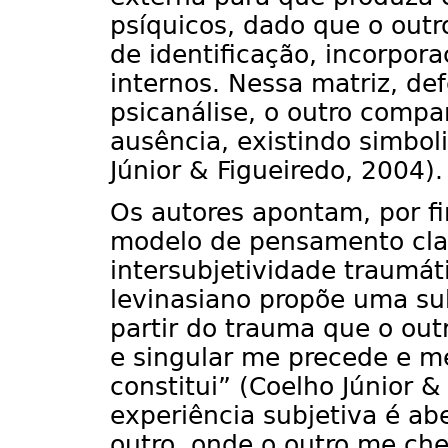
psíquicos, dado que o outr
de identificação, incorpor
internos. Nessa matriz, de
psicanálise, o outro comp
ausência, existindo simbo
Júnior & Figueiredo, 2004).
Os autores apontam, por f
modelo de pensamento clas
intersubjetividade traumát
levinasiano propõe uma sub
partir do trauma que o out
e singular me precede e m
constitui” (Coelho Júnior &
experiência subjetiva é ab
outro, onde o outro me ch