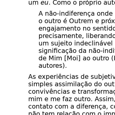
um
eu
. Como o próprio aut
A não-indiferença onde
o outro é Outrem e pró
engajamento no sentido
precisamente, liberand
um sujeito indeclinável
significação da não-ind
de Mim [Moi] ao outro (
autores).
As experiências de subjet
simples assimilação do out
convivências e transformaç
mim e me faz outro. Assim,
contato com a diferença, c
não tem relação com o imp