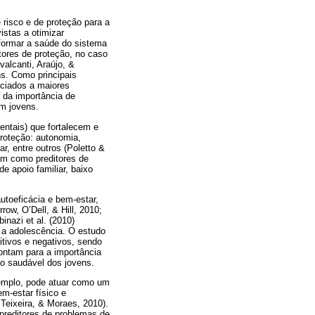
 risco e de proteção para a
stas a otimizar
formar a saúde do sistema
atores de proteção, no caso
valcanti, Araújo, &
s. Como principais
ociados a maiores
 da importância de
em jovens.
entais) que fortalecem e
proteção: autonomia,
r, entre outros (Poletto &
uam como preditores de
de apoio familiar, baixo
utoeficácia e bem-estar,
w, O’Dell, & Hill, 2010;
nazi et al. (2010)
e a adolescência. O estudo
itivos e negativos, sendo
pontam para a importância
to saudável dos jovens.
exemplo, pode atuar como um
m-estar físico e
 Teixeira, & Moraes, 2010).
preditores de problemas de