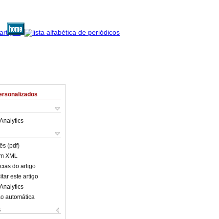
ersonalizados
Analytics
ês (pdf)
em XML
cias do artigo
tar este artigo
Analytics
o automática
s