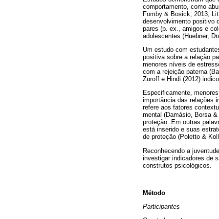
comportamento, como abuso
Fomby & Bosick; 2013; Litt
desenvolvimento positivo 
pares (p. ex., amigos e c
adolescentes (Huebner, Dr
Um estudo com estudantes 
positiva sobre a relação p
menores níveis de estresse
com a rejeição paterna (
Zuroff e Hindi (2012) indic
Especificamente, menores n
importância das relações i
refere aos fatores context
mental (Damásio, Borsa & K
proteção. Em outras palavr
está inserido e suas estra
de proteção (Poletto & Koll
Reconhecendo a juventude 
investigar indicadores de s
construtos psicológicos.
Método
Participantes