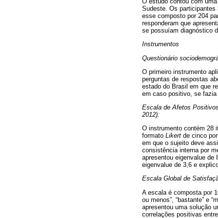
O estudo contou com uma am
Sudeste. Os participantes
esse composto por 204 par
responderam que apresenta
se possuíam diagnóstico 
Instrumentos
Questionário sociodemográ
O primeiro instrumento apl
perguntas de respostas abe
estado do Brasil em que re
em caso positivo, se fazia
Escala de Afetos Positivo
2012):
O instrumento contém 28 i
formato
Likert
de cinco pon
em que o sujeito deve ass
consistência interna por m
apresentou eigenvalue de 8
eigenvalue de 3,6 e explic
Escala Global de Satisfaç
A escala é composta por 1
ou menos”, “bastante” e “m
apresentou uma solução uni
correlações positivas ent