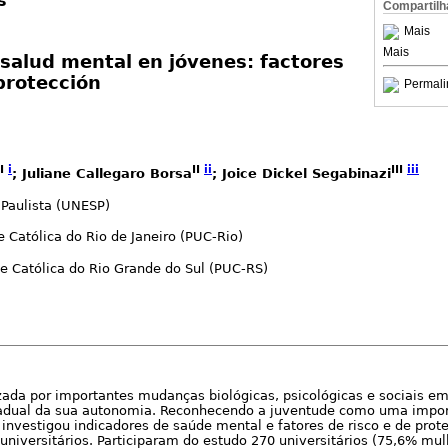
s
Compartilh
Mais
Mais
 salud mental en jóvenes: factores
protección
Permali
I
i
II
ii
III
iii
; Juliane Callegaro Borsa
; Joice Dickel Segabinazi
Paulista (UNESP)
e Católica do Rio de Janeiro (PUC-Rio)
de Católica do Rio Grande do Sul (PUC-RS)
zada por importantes mudanças biológicas, psicológicas e sociais em
radual da sua autonomia. Reconhecendo a juventude como uma import
 investigou indicadores de saúde mental e fatores de risco e de prote
universitários. Participaram do estudo 270 universitários (75,6% mu