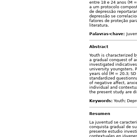
entre 18 e 24 anos (M =
a um protocolo compost
de depressão reportara
depressão se correlaci
fatores de proteção par
literatura.
Palavras-chave:
Juven
Abstract
Youth is characterized 
a gradual conquest of a
investigated indicatives
university youngsters.
years old (M = 20.3; SD
standardized questionnai
of negative affect, anx
individual and contextua
the present study are di
Keywords:
Youth; Depre
Resumen
La juventud se caracteri
conquista gradual de su
presente estudio invest
contextuales en jóvenes