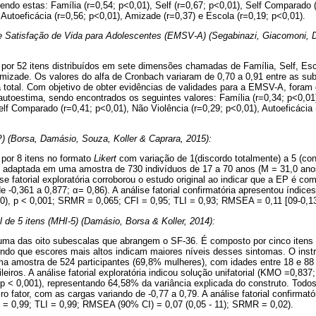
do estas: Família (r=0,54; p<0,01), Self (r=0,67; p<0,01), Self Comparado 
 Autoeficácia (r=0,56; p<0,01), Amizade (r=0,37) e Escola (r=0,19; p<0,01).
e Satisfação de Vida para Adolescentes (EMSV-A) (Segabinazi, Giacomoni, D
por 52 itens distribuídos em sete dimensões chamadas de Família, Self, Es
Amizade. Os valores do alfa de Cronbach variaram de 0,70 a 0,91 entre as sub
a total. Com objetivo de obter evidências de validades para a EMSV-A, foram
toestima, sendo encontrados os seguintes valores: Família (r=0,34; p<0,01),
elf Comparado (r=0,41; p<0,01), Não Violência (r=0,29; p<0,01), Autoeficácia 
) (Borsa, Damásio, Souza, Koller & Caprara, 2015):
por 8 itens no formato
Likert
com variação de 1(discordo totalmente) a 5 (con
a e adaptada em uma amostra de 730 indivíduos de 17 a 70 anos (M = 31,0 ano
ise fatorial exploratória corroborou o estudo original ao indicar que a EP é co
de -0,361 a 0,877; α= 0,86). A análise fatorial confirmatória apresentou índic
20), p < 0,001; SRMR = 0,065; CFI = 0,95; TLI = 0,93; RMSEA = 0,11 [09-0,13
 de 5 itens (MHI-5) (Damásio, Borsa & Koller, 2014):
 uma das oito subescalas que abrangem o SF-36. É composto por cinco itens
ndo que escores mais altos indicam maiores níveis desses sintomas. O inst
uma amostra de 524 participantes (69,8% mulheres), com idades entre 18 e 8
leiros. A análise fatorial exploratória indicou solução unifatorial (KMO =0,837
, p < 0,001), representando 64,58% da variância explicada do construto. Todo
ro fator, com as cargas variando de -0,77 a 0,79. A análise fatorial confirmat
= 0,99; TLI = 0,99; RMSEA (90% CI) = 0,07 (0,05 - 11); SRMR = 0,02).