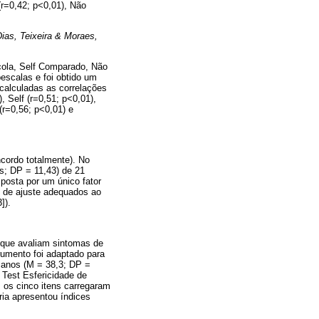
(r=0,42; p<0,01), Não
ias, Teixeira & Moraes,
cola, Self Comparado, Não
escalas e foi obtido um
 calculadas as correlações
 Self (r=0,51; p<0,01),
(r=0,56; p<0,01) e
cordo totalmente). No
s; DP = 11,43) de 21
mposta por um único fator
es de ajuste adequados ao
]).
 que avaliam sintomas de
rumento foi adaptado para
8 anos (M = 38,3; DP =
; Test Esfericidade de
s os cinco itens carregaram
ória apresentou índices