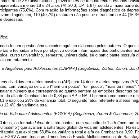
ostra de 270 universitários, provenientes de três diferentes estados brasile
 apresentavam entre 18 e 24 anos (M=20,3; DP=1,87), sendo a maior parte do
ticipantes (75,6%). Com relação às informações sobre diagnóstico de depre
vam diagnóstico, 110 (40,7%) relataram não possuir o transtorno e 44 (16,
de depressão.
fico:
icado foi um questionário sociodemográfico elaborado pelos autores. O questi
rtas e fechadas e teve por objetivo coletar informações dos participantes ac
side, curso universitário, semestre, universidade, se o participante possuía 
 algum tratamento.
s e Negativos para Adolescentes (EAPN-A) (Segabinazi, Zortea, Zanon, Band
tens divididos em afetos positivos (AP) com 14 itens e afetos negativos (A
tos, com variação de 1 a 5 (“nem um pouco”, “um pouco”, “mais ou menos”, “
inalar o número que corresponde ao quanto sentem as emoções descritas pelo
eio do alfa de Cronbach foi de 0,88 para AP e NA. O primeiro componente refe
,1 e explicou 29% da variância total. O segundo fator, referente a afetos neg
ou 12,4% da variância total.
ão de Vida para Adolescentes (EGSV-A) (Segabinazi, Zortea & Giacomoni, 20
0 itens, no formato
Likert
de cinto pontos, com variação de 1 a 5 (“nem um p
uitíssimo”) que avaliam a satisfação global de vida em adolescentes. No es
fatorial que explicou 53,8% da variância total e alfa de Cronbach de 0,90. 
re a EGSV-A com todas as dimensões da Escala Multidimensional de Satisfaç