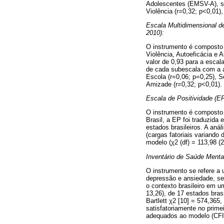
Adolescentes (EMSV-A), sen
Violência (r=0,32; p<0,01),
Escala Multidimensional d
2010):
O instrumento é composto 
Violência, Autoeficácia e 
valor de 0,93 para a escal
de cada subescala com a au
Escola (r=0,06; p=0,25), S
Amizade (r=0,32; p<0,01).
Escala de Positividade (EP
O instrumento é composto 
Brasil, a EP foi traduzid
estados brasileiros. A anál
(cargas fatoriais variando 
modelo (χ2 (df) = 113,98 (
Inventário de Saúde Mental
O instrumento se refere a
depressão e ansiedade, se
o contexto brasileiro em 
13,26), de 17 estados brasi
Bartlett χ2 [10] = 574,365
satisfatoriamente no primei
adequados ao modelo (CFI 