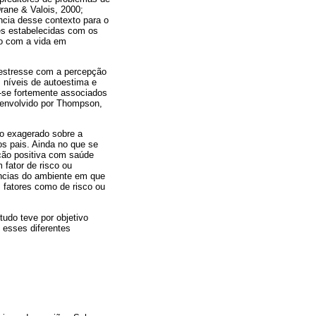
rane & Valois, 2000;
ância desse contexto para o
es estabelecidas com os
ão com a vida em
 estresse com a percepção
s níveis de autoestima e
m-se fortemente associados
senvolvido por Thompson,
co exagerado sobre a
os pais. Ainda no que se
ação positiva com saúde
 fator de risco ou
ências do ambiente em que
s fatores como de risco ou
udo teve por objetivo
e esses diferentes