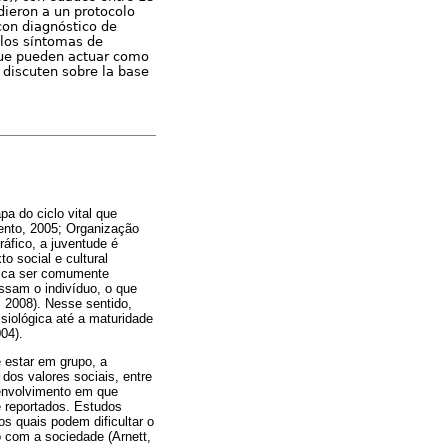
dieron a un protocolo
con diagnóstico de
 los síntomas de
que pueden actuar como
 discuten sobre la base
pa do ciclo vital que
mento, 2005; Organização
áfico, a juventude é
o social e cultural
ógica ser comumente
assam o indivíduo, o que
, 2008). Nesse sentido,
siológica até a maturidade
04).
 estar em grupo, a
dos valores sociais, entre
senvolvimento em que
e reportados. Estudos
 quais podem dificultar o
o com a sociedade (Arnett,