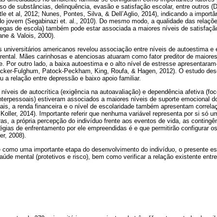
 de substâncias, delinquência, evasão e satisfação escolar, entre outros (D
le et al, 2012; Nunes, Pontes, Silva, & Dell’Aglio, 2014), indicando a import
do jovem (Segabinazi et. al., 2010). Do mesmo modo, a qualidade das relaçõ
olegas de escola) também pode estar associada a maiores níveis de satisfaç
ane & Valois, 2000).
universitários americanos revelou associação entre níveis de autoestima e
arental. Mães carinhosas e atenciosas atuaram como fator preditor de maiore
. Por outro lado, a baixa autoestima e o alto nível de estresse apresentara
Backer-Fulghum, Patock-Peckham, King, Roufa, & Hagen, 2012). O estudo de
ou a relação entre depressão e baixo apoio familiar.
íveis de autocrítica (exigência na autoavaliação) e dependência afetiva (fo
nterpessoais) estiveram associados a maiores níveis de suporte emocional d
uais, a renda financeira e o nível de escolaridade também apresentam correl
oller, 2014). Importante referir que nenhuma variável representa por si só um
as, a própria percepção do indivíduo frente aos eventos de vida, as conting
tégias de enfrentamento por ele empreendidas é e que permitirão configurar o
er, 2008).
como uma importante etapa do desenvolvimento do indivíduo, o presente est
aúde mental (protetivos e risco), bem como verificar a relação existente entr