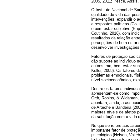
2005, 2011; Pesce, Assis, 
O Instituto Nacional de Sa
qualidade de vida das pes
intervenções, expandir o 
e respostas políticas (Col
o bem-estar subjetivo (Bap
Coutinho, 2016), com indi
resultados da relação ent
percepções de bem-estar s
desenvolver investigações
Fatores de proteção são ca
dão suporte ao indivíduo n
autoestima, bem-estar subj
Koller, 2008). Os fatores 
problemas emocionais, físic
nível socioeconômico, exper
Dentre os fatores individu
apresentam-se como import
Orth, Robins, & Widaman, 2
apontam, ainda, a associaç
de Arteche e Bandeira (200
maiores níveis de afetos p
da satisfação com a vida 
No que se refere aos aspec
importante fator de proteç
psicológico (Helsen, Volle
Estudos demonstram que as