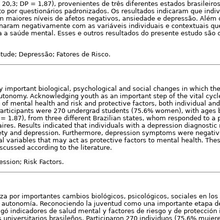
 20,3; DP = 1,87), provenientes de três diferentes estados brasileir
o por questionários padronizados. Os resultados indicaram que indi
m maiores níveis de afetos negativos, ansiedade e depressão. Além 
onaram negativamente com as variáveis individuais e contextuais 
a a saúde mental. Esses e outros resultados do presente estudo são
tude; Depressão; Fatores de Risco.
by important biological, psychological and social changes in which th
utonomy. Acknowledging youth as an important step of the vital cycl
 of mental health and risk and protective factors, both individual and
 Participants were 270 undergrad students (75.6% women), with ages
 = 1.87), from three different Brazilian states, whom responded to a
res. Results indicated that individuals with a depression diagnostic
iety and depression. Furthermore, depression symptoms were negativ
l variables that may act as protective factors to mental health. Thes
scussed according to the literature.
ssion; Risk Factors.
za por importantes cambios biológicos, psicológicos, sociales en los 
 autonomía. Reconociendo la juventud como una importante etapa del 
igó indicadores de salud mental y factores de riesgo y de protección 
 universitarios brasileños. Participaron 270 individuos (75,6% mujer