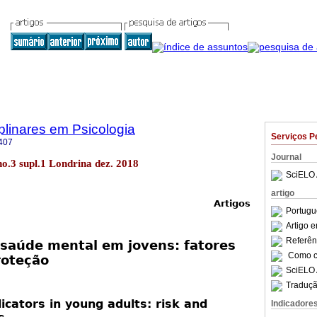
iplinares em Psicologia
Serviços P
407
Journal
9 no.3 supl.1 Londrina dez. 2018
SciELO 
artigo
Artigos
Portugu
Artigo 
Referên
 saúde mental em jovens: fatores
Como ci
roteção
SciELO 
Traduçã
icators in young adults: risk and
Indicadore