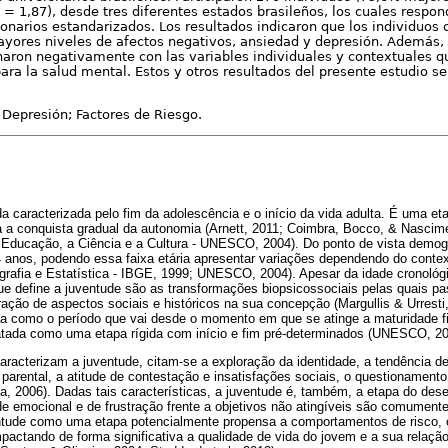
 = 1,87), desde tres diferentes estados brasileños, los cuales respon
onarios estandarizados. Los resultados indicaron que los individuos 
ayores niveles de afectos negativos, ansiedad y depresión. Además,
onaron negativamente con las variables individuales y contextuales 
ara la salud mental. Estos y otros resultados del presente estudio se
Depresión; Factores de Riesgo.
a caracterizada pelo fim da adolescência e o início da vida adulta. É uma eta
ra a conquista gradual da autonomia (Arnett, 2011; Coimbra, Bocco, & Nasci
Educação, a Ciência e a Cultura - UNESCO, 2004). Do ponto de vista demogr
4 anos, podendo essa faixa etária apresentar variações dependendo do context
eografia e Estatística - IBGE, 1999; UNESCO, 2004). Apesar da idade cronol
 que define a juventude são as transformações biopsicossociais pelas quais p
ração de aspectos sociais e históricos na sua concepção (Margullis & Urresti
ida como o período que vai desde o momento em que se atinge a maturidade fi
ratada como uma etapa rígida com início e fim pré-determinados (UNESCO, 20
racterizam a juventude, citam-se a exploração da identidade, a tendência de
arental, a atitude de contestação e insatisfações sociais, o questionamento 
sa, 2006). Dadas tais características, a juventude é, também, a etapa do de
de emocional e de frustração frente a objetivos não atingíveis são comument
tude como uma etapa potencialmente propensa a comportamentos de risco, os
pactando de forma significativa a qualidade de vida do jovem e a sua relaçã