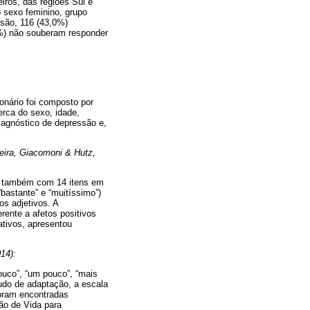
iros, das regiões Sul e
 sexo feminino, grupo
ssão, 116 (43,0%)
3%) não souberam responder
onário foi composto por
erca do sexo, idade,
diagnóstico de depressão e,
eira, Giacomoni & Hutz,
N) também com 14 itens em
bastante” e “muitíssimo”)
s adjetivos. A
rente a afetos positivos
ativos, apresentou
14):
ouco”, “um pouco”, “mais
tudo de adaptação, a escala
Foram encontradas
ão de Vida para