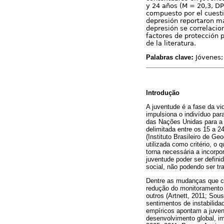
y 24 años (M = 20,3, DP
compuesto por el cuesti
depresión reportaron m
depresión se correlaci
factores de protección p
de la literatura.
Palabras clave
:
Jóvenes; 
Introdução
A juventude é a fase da vid
impulsiona o indivíduo pa
das Nações Unidas para a 
delimitada entre os 15 a 2
(Instituto Brasileiro de G
utilizada como critério, o
torna necessária a incorpo
juventude poder ser defin
social, não podendo ser t
Dentre as mudanças que ca
redução do monitoramento p
outros (Artnett, 2011; Sou
sentimentos de instabilida
empíricos apontam a juven
desenvolvimento global, im