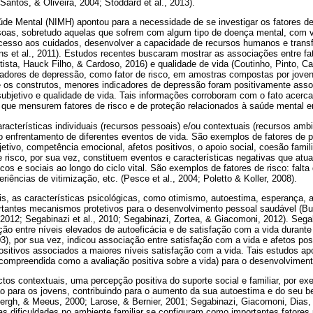
Santos, & Oliveira, 2004; Stoddard et al., 2013).
úde Mental (NIMH) apontou para a necessidade de se investigar os fatores de
soas, sobretudo aquelas que sofrem com algum tipo de doença mental, com vi
acesso aos cuidados, desenvolver a capacidade de recursos humanos e trans
lins et al., 2011). Estudos recentes buscaram mostrar as associações entre f
tista, Hauck Filho, & Cardoso, 2016) e qualidade de vida (Coutinho, Pinto, Ca
cadores de depressão, como fator de risco, em amostras compostas por joven
re os construtos, menores indicadores de depressão foram positivamente ass
ubjetivo e qualidade de vida. Tais informações corroboram com o fato acerca
 que mensurem fatores de risco e de proteção relacionados à saúde mental 
racterísticas individuais (recursos pessoais) e/ou contextuais (recursos ambi
o enfrentamento de diferentes eventos de vida. São exemplos de fatores de 
etivo, competência emocional, afetos positivos, o apoio social, coesão familia
de risco, por sua vez, constituem eventos e características negativas que at
os e sociais ao longo do ciclo vital. São exemplos de fatores de risco: falta 
iências de vitimização, etc. (Pesce et al., 2004; Poletto & Koller, 2008).
ais, as características psicológicas, como otimismo, autoestima, esperança, a
antes mecanismos protetivos para o desenvolvimento pessoal saudável (Burro
012; Segabinazi et al., 2010; Segabinazi, Zortea, & Giacomoni, 2012). Segabi
ão entre níveis elevados de autoeficácia e de satisfação com a vida durant
3), por sua vez, indicou associação entre satisfação com a vida e afetos pos
ositivos associados a maiores níveis satisfação com a vida. Tais estudos a
(compreendida como a avaliação positiva sobre a vida) para o desenvolvimen
tos contextuais, uma percepção positiva do suporte social e familiar, por 
ão para os jovens, contribuindo para o aumento da sua autoestima e do seu be
bergh, & Meeus, 2000; Larose, & Bernier, 2001; Segabinazi, Giacomoni, Dias,
 dificuldades no ambiente familiar se configuram como importantes fatores 