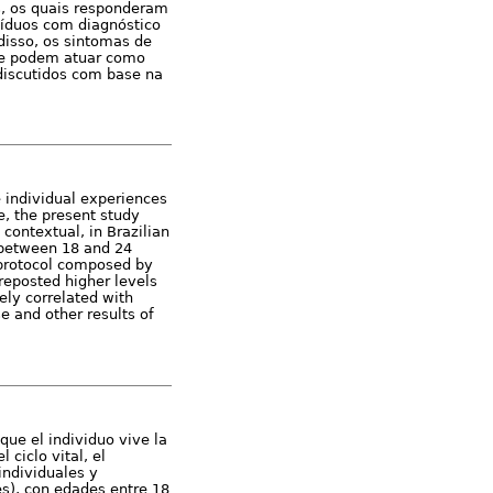
os, os quais responderam
víduos com diagnóstico
disso, os sintomas de
que podem atuar como
 discutidos com base na
e individual experiences
e, the present study
 contextual, in Brazilian
 between 18 and 24
 protocol composed by
 reposted higher levels
ely correlated with
e and other results of
que el individuo vive la
ciclo vital, el
individuales y
es), con edades entre 18