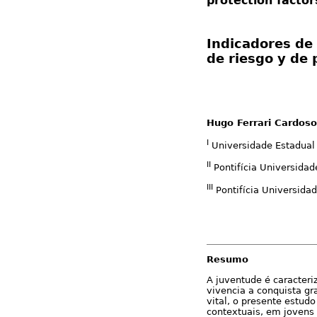
protection factor
Indicadores de
de riesgo y de 
Hugo Ferrari Cardoso
I
Universidade Estadual 
II
Pontifícia Universidad
III
Pontifícia Universida
Resumo
A juventude é caracteri
vivencia a conquista g
vital, o presente estudo
contextuais, em jovens 