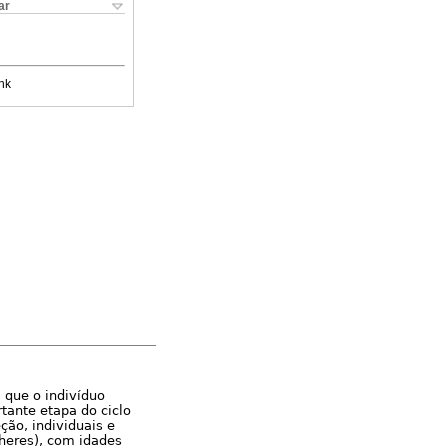
ar
nk
 que o indivíduo
ante etapa do ciclo
ção, individuais e
lheres), com idades