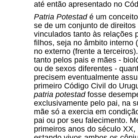
até então apresentado no Códi
Patria Potestad
é um conceito 
se de um conjunto de direitos
vinculados tanto às relações
filhos, seja no âmbito interno 
no externo (frente a terceiros)
tanto pelos pais e mães - bio
ou de sexos diferentes - qua
precisem eventualmente assum
primeiro Código Civil do Urug
patria potestad
fosse desemp
exclusivamente pelo pai, na s
mãe só a exercia em condição 
pai ou por seu falecimento. 
primeiros anos do século XX, o
estando vivos ambos os cônj