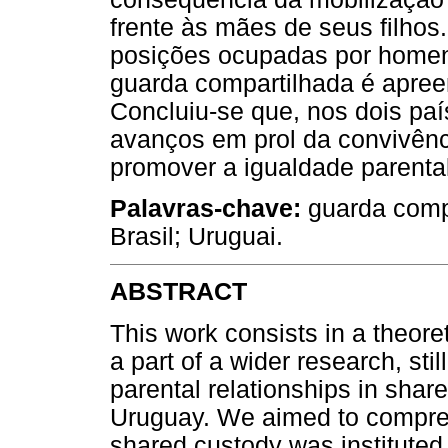
frente às mães de seus filho
posições ocupadas por homen
guarda compartilhada é apreen
Concluiu-se que, nos dois paí
avanços em prol da convivênci
promover a igualdade parental
Palavras-chave:
guarda compa
Brasil; Uruguai.
ABSTRACT
This work consists in a theor
a part of a wider research, stil
parental relationships in shar
Uruguay. We aimed to comprehe
shared custody was instituted