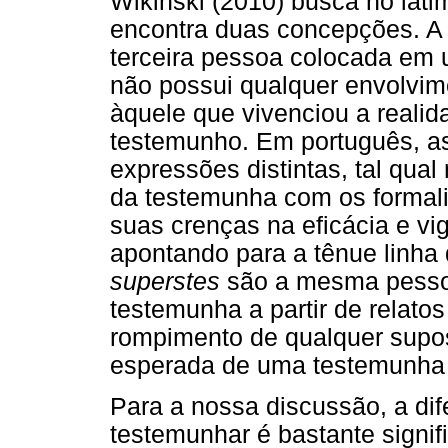
Wikinski (2010) busca no lat
encontra duas concepções. A 
terceira pessoa colocada em um
não possui qualquer envolvi
àquele que vivenciou a realid
testemunho. Em português, a
expressões distintas, tal qual
da testemunha com os formali
suas crenças na eficácia e vi
apontando para a tênue linh
superstes
são a mesma pesso
testemunha a partir de relato
rompimento de qualquer supos
esperada de uma testemunha 
Para a nossa discussão, a dif
testemunhar é bastante signif