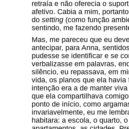
retraía e não oferecia o sup
afetivo. Cabia a mim, portanto
do
setting
(como função ambie
sentindo, me fazendo present
Mas, me pareceu que eu deve
antecipar, para Anna, sentido
pudesse se identificar e se c
verbalizasse em palavras, e
silêncio, eu repassava, em mi
vida, os planos que ela havia 
intenção era a de manter viva
que ela compartilhava comigo
ponto de início, como argama
invariavelmente, eu me lemb
habitara: a escola, o quarto, o
apartamentos, as cidades. P