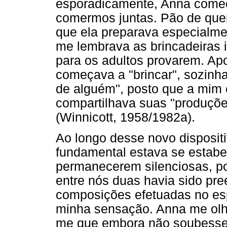
esporadicamente, Anna começo
comermos juntas. Pão de quei
que ela preparava especialme
me lembrava as brincadeiras i
para os adultos provarem. Ap
começava a "brincar", sozinh
de alguém", posto que a mim 
compartilhava suas "produçõe
(Winnicott, 1958/1982a).
Ao longo desse novo dispositi
fundamental estava se estab
permanecerem silenciosas, pod
entre nós duas havia sido pr
composições efetuadas no esp
minha sensação. Anna me olh
me que embora não soubesse 