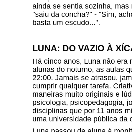
ainda se sentia sozinha, mas
"saiu da concha?" - "Sim, ac
basta um escudo...".
LUNA: DO VAZIO À XÍ
Há cinco anos, Luna não era 
alunas do noturno, as aulas q
22:00. Jamais se atrasou, jam
cumprir qualquer tarefa. Criati
maneiras muito originais e lú
psicologia, psicopedagogia, jo
disciplinas que por 11 anos 
uma universidade pública da c
Luna passou de aluna à monit