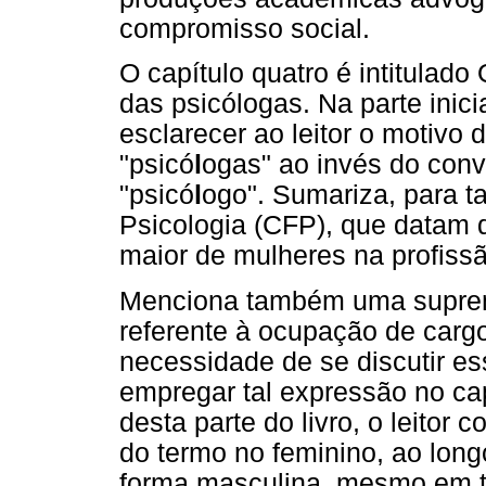
compromisso social.
O capítulo quatro é intitula
das psicólogas. Na parte inici
esclarecer ao leitor o motivo
"psicó
l
ogas" ao invés do con
"psicó
l
ogo". Sumariza, para t
Psicologia (CFP), que datam 
maior de mulheres na profissã
Menciona também uma suprem
referente à ocupação de cargo
necessidade de se discutir e
empregar tal expressão no capít
desta parte do livro, o leitor 
do termo no feminino, ao long
forma masculina, mesmo em t