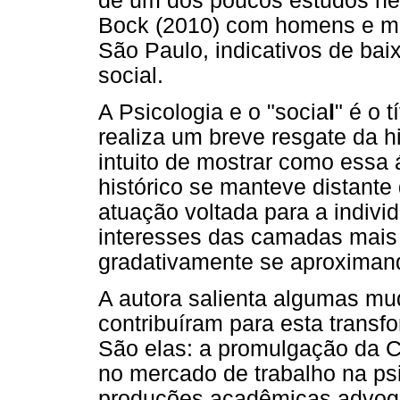
de um dos poucos estudos nes
Bock (2010) com homens e mul
São Paulo, indicativos de bai
social.
A Psicologia e o "socia
l
" é o 
realiza um breve resgate da hi
intuito de mostrar como essa á
histórico se manteve distante
atuação voltada para a indivi
interesses das camadas mais 
gradativamente se aproximand
A autora salienta algumas mu
contribuíram para esta transf
São elas: a promulgação da C
no mercado de trabalho na ps
produções acadêmicas advoga