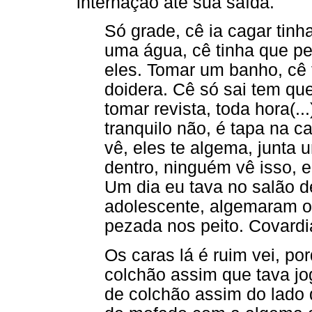
internação até sua saída.
Só grade, cê ia cagar tinh
uma água, cê tinha que ped
eles. Tomar um banho, cê t
doidera. Cê só sai tem que
tomar revista, toda hora(..
tranquilo não, é tapa na 
vê, eles te algema, junta 
dentro, ninguém vê isso, el
Um dia eu tava no salão d
adolescente, algemaram o 
pezada nos peito. Covard
Os caras lá é ruim vei, po
colchão assim que tava jo
de colchão assim do lado d