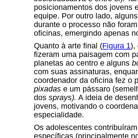
posicionamentos dos jovens 
equipe. Por outro lado, algu
durante o processo não foram
oficinas, emergindo apenas no
Quanto à arte final (
Figura 1
),
fizeram uma paisagem com pá
planetas ao centro e alguns
b
com suas assinaturas, enquan
coordenador da oficina fez o 
pixadas
e um pássaro (semelha
dos
sprays).
A ideia de desen
jovens, motivando o coorden
especialidade.
Os adolescentes contribuíra
específicas (principalmente 