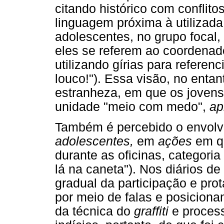
citando histórico com conflito
linguagem próxima à utilizada
adolescentes, no grupo focal
eles se referem ao coordenad
utilizando gírias para referen
louco!"). Essa visão, no ent
estranheza, em que os joven
unidade "meio com medo",
ap
Também é percebido o envolv
adolescentes,
em
ações
em q
durante as oficinas, categori
lá na caneta"). Nos diários d
gradual da participação e pro
por meio de falas e posicion
da técnica do
graffiti
e proces