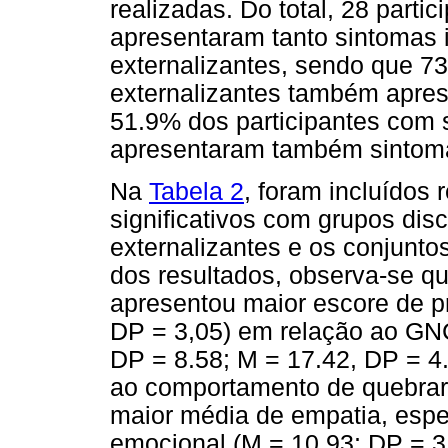
realizadas. Do total, 28 parti
apresentaram tanto sintomas i
externalizantes, sendo que 7
externalizantes também apres
51.9% dos participantes com s
apresentaram também sintoma
Na
Tabela 2
, foram incluídos 
significativos com grupos di
externalizantes e os conjunto
dos resultados, observa-se q
apresentou maior escore de p
DP = 3,05) em relação ao GNC
DP = 8.58; M = 17.42, DP = 4
ao comportamento de quebrar
maior média de empatia, espe
emocional (M = 10.93; DP =