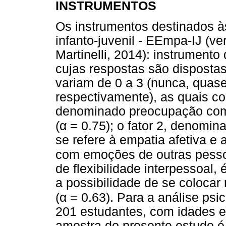
INSTRUMENTOS
Os instrumentos destinados à
infanto-juvenil - EEmpa-IJ (v
Martinelli, 2014): instrumento
cujas respostas são disposta
variam de 0 a 3 (nunca, quas
respectivamente), as quais co
denominado preocupação com o
α
(
= 0.75); o fator 2, denomi
se refere à empatia afetiva e 
com emoções de outras pesso
de flexibilidade interpessoal, 
a possibilidade de se colocar
α
(
= 0.63). Para a análise psi
201 estudantes, com idades e
amostra do presente estudo é 