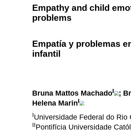
Empathy and child emot
problems
Empatía y problemas e
infantil
I
Bruna Mattos Machado
; B
I
Helena Marin
I
Universidade Federal do Rio
II
Pontifícia Universidade Cató