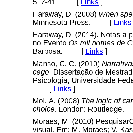
5, 7-41. [
Links
]
Haraway, D. (2008)
When spe
Minnesota Press. [
Links
Haraway, D. (2014). Notas a p
no Evento
Os mil nomes de G
Barbosa. [
Links
]
Manso, C. C. (2010)
Narrativa
cego
. Dissertação de Mestra
Psicologia, Universidade Fede
[
Links
]
Mol, A. (2008)
The logic of ca
choice
. London: Routledg
Moraes, M. (2010) PesquisarCO
visual. Em: M. Moraes; V. Kas