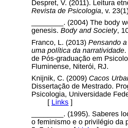
Despret, V. (2011). Leitura e
Revista de Psicologia
, v. 23
________. (2004) The body we 
genesis.
Body and Society
, 
Franco, L. (2013)
Pensando a 
uma política da narratividade
.
de Pós-graduação em Psicolog
Fluminense, Niterói, RJ.
Knijnik, C. (2009)
Cacos Urban
Dissertação de Mestrado. Pr
Psicologia, Universidade Fede
[
Links
]
________. (1995). Saberes loc
o feminismo e o privilégio da 