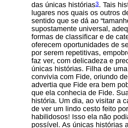
3
das únicas histórias
. Tais h
lugares nos quais os outros 
sentido que se dá ao “taman
supostamente universal, adeq
formas de classificar e de cat
oferecem oportunidades de se 
por serem repetitivas, empob
faz ver, com delicadeza e pr
únicas histórias. Filha de uma
convivia com Fide, oriundo d
advertia que Fide era bem pob
que ela conhecia de Fide. Su
história. Um dia, ao visitar a
de ver um lindo cesto feito por
habilidosos! Isso ela não pod
possível. As únicas história