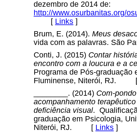
dezembro de 2014 de:
http://www.osurbanitas.org/o
[
Links
]
Brum, E. (2014).
Meus desaco
vida com as palavras. São 
Conti, J. (2015)
Contar histór
encontro com a loucura e a c
Programa de Pós-graduação e
Fluminense, Niterói, RJ. 
________. (2014)
Com-pondo f
acompanhamento terapêutico 
deficiência visual
. Qualificaç
graduação em Psicologia, Uni
Niterói, RJ. [
Links
]