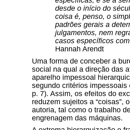
específicas; e se a sér
desde o início do séc
coisa é, penso, o simp
padrões gerais a deter
julgamentos, nem regra
casos específicos com
Hannah Arendt
Uma forma de conceber a buroc
social na qual a direção das a
aparelho impessoal hierarqui
segundo critérios impessoais
p. 7). Assim, os efeitos do ex
reduzem sujeitos a “coisas”, 
autoria, tal como o trabalho 
engrenagem das máquinas.
A extrema hierarquização e f