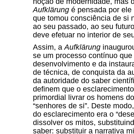
noção de modernidade, mas 
Aufklärung
é pensada por ele 
que tomou consciência de si 
ao seu passado, ao seu futur
deve efetuar no interior de se
Assim, a
Aufklärung
inaugurou
se um processo contínuo que c
desenvolvimento e da instaur
de técnica, de conquista da a
da autoridade do saber cientí
definem que o esclareciment
primordial livrar os homens 
“senhores de si”. Deste modo
do esclarecimento era o “des
dissolver os mitos, substituin
saber: substituir a narrativa mi