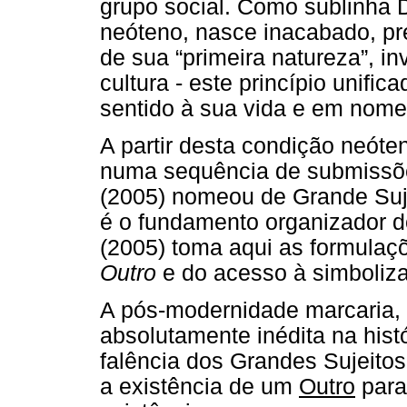
grupo social. Como sublinha 
neóteno, nasce inacabado, pre
de sua “primeira natureza”, i
cultura - este princípio unific
sentido à sua vida e em nom
A partir desta condição neóte
numa sequência de submissões
(2005) nomeou de Grande Suje
é o fundamento organizador do
(2005) toma aqui as formulaç
Outro
e do acesso à simboliz
A pós-modernidade marcaria, 
absolutamente inédita na hist
falência dos Grandes Sujeitos
a existência de um
Outro
para 