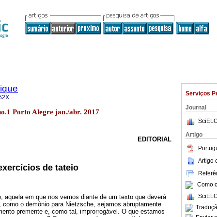
sique
Serviços P
52X
Journal
no.1 Porto Alegre jan./abr. 2017
SciELO
Artigo
EDITORIAL
Portug
Artigo
xercícios de tateio
Referên
Como ci
SciELO
, aquela em que nos vemos diante de um texto que deverá
ue, como o demônio para Nietzsche, sejamos abruptamente
Traduçã
ento premente e, como tal, improrrogável. O que estamos