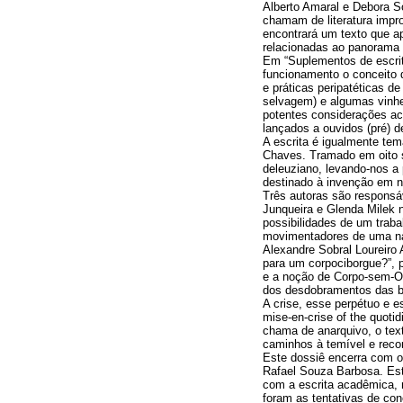
Alberto Amaral e Debora S
chamam de literatura impror
encontrará um texto que ap
relacionadas ao panorama 
Em “Suplementos de escritu
funcionamento o conceito 
e práticas peripatéticas d
selvagem) e algumas vinhet
potentes considerações ac
lançados a ouvidos (pré) d
A escrita é igualmente tema
Chaves. Tramado em oito se
deleuziano, levando-nos a
destinado à invenção em 
Três autoras são responsáve
Junqueira e Glenda Milek 
possibilidades de um traba
movimentadores de uma na
Alexandre Sobral Loureiro
para um corpociborgue?”, p
e a noção de Corpo-sem-Or
dos desdobramentos das bi
A crise, esse perpétuo e e
mise-en-crise of the quotid
chama de anarquivo, o tex
caminhos à temível e recor
Este dossiê encerra com o 
Rafael Souza Barbosa. Este
com a escrita acadêmica, 
foram as tentativas de co