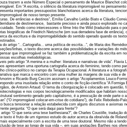
ouza trazem a este Número Especial o pensamento de Maurice Blanchot colo
rogável. Em “A escrita, o silêncio da literatura improrrogável no pensamento 
resenta importantes pressupostos blanchotianos acerca da literatura, tencio
improrrogável de nosso tempo presente.
ras. De errâncias e destinos”, Emília Carvalho Leitão Biato e Cláudio Corre
derridiano de destinerrance, bastante precioso e ainda pouco explorado no c
e cuidado. Tendo como intercessores o filme Into the Wild (traduzido para o 
as biográficas de Friedrich Nietzsche (em sua derradeira fase de errância),
erca da escritura e da improrrogabilidade do sentido operado quando os tex
estinados.
 do artigo “...Cartografia... uma política de escrita...”, de Maria dos Remédio
ções/linhas, o texto discorre acerca das possibilidades e variações do mét
 pensar que improrrogável se faz também a problematização da escrita em no
nossas escolhas metodológicas.
is pelo artigo “A menina e a mulher: literatura e narrativas de vida”. Flavia 
nos apresentam uma oportuna cartografia acerca do feminino, tendo como pa
lho clínico-político no campo da Terapia Ocupacional. A literatura e a fotogr
rrativa que marca o encontro com uma mulher às margens de sua vida e de
 Amorim e Ricardo Burg Ceccim assinam o artigo “Acoplamentos Louco-Formig
ropondo uma inusitada relação entre o conto de ficção-científica “A Formiga El
gãos, de Antonin Artaud. O tema da ciborguização é colocado em questão, fa
otecnologias e nos corpos tecnologicamente modificados que habitam nosso
strutural sentimento gerado pelo capitalismo, é a preocução de onde parte o a
ian” (“O improrrogável colocar-em-crise do cotidiano”), de Felix Rebolledo-Pa
to busca tensionar a relação estabelecida com alguns discursos e axiomas ne
rente pergunta: “O que será daqui para frente”?
artigo “O que seria uma tese barthesiana?”, de Charles Coustille, tradução do
 texto é fruto de um rigoroso estudo do autor acerca da obra/vida de Roland
mais especialmente com a escrita de uma tese doutoral. Mesmo não a tendo 
nclusão de tese ao longo de sua vida –, em suas anotações Barthes nos ofer