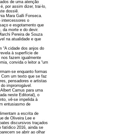
tados de uma atenção
 por assim dizer, trai-lo,
ste dossiê.
nia Mara Galli Fonseca.
 intercessores o
nsaço e esgotamento que
, da morte e do devir.
Marchi Pereira de Souza
el na atualidade e que
em “A cidade dos anjos do
evela à superfície de
, nos fazem igualmente
mia, convida o leitor a “um
afirmam-se enquanto formas
o. Com um texto que se faz
res, pensadores e artistas
 do improrrogável.
e Albert Camus para uma
da neste Editorial), o
nto, vê-se impelida à
com entusiasmo de
limentam a escrita de
ue de Oliveira Lee e
bates discursivos traçados
fatídico 2016, ainda se
parecem se abrir ao olhar