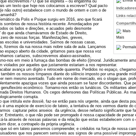
Enviar e
que escrevemos? O que se espreita – ou engatinha ou
ais um texto que hoje nos colocamos a escrever? Qual pacto
Indicadore
o (e não outro) estabelece com o mundo de ontem e com o de
e amanhã?
Links rela
emático da Polis e Psique surgiu em 2016, ano que ficará
Compartilh
 sombrios de nossa história recente. Amordaçados por
odos os lados e direções, e acuados pelo desmonte
Mais
o‟ do que ainda chamávamos de Estado de Direito,
zero de nossas forças. Manifestações, greves,
Mais
as escolas e universidades. Saímos de nossas casas,
, fizemos da rua nossa mais nobre sala de aula. Lançamos
Permali
o espaço aberto da cidade, gritamos para que nossa voz
nhamos cartazes, subscrevemos abaixo-assinados,
mo-nos em meio à fumaça das bombas de efeito (i)moral. Juridicamente am
m violados por aqueles que justamente estariam a nos representar.
acabar avança um dígito e retrocede quarenta. Perdidos no espaço, chegamos
também os nossos tímpanos diante do silêncio imposto por uma grande mídia
 ser nem mesmo aventado. Tudo em nome do mercado, eis o slogan que, profe
violentamente apazigua vozes que ainda possam se fazer discordantes. Que
l genuflexório econômico. Tornamo-nos então os lunáticos. Os militantes ali
ada Direitos Humanos. Os cegos defensores das Políticas Públicas. As ma
ologicamente corrupta.
o que intitula este dossiê, faz-se então para nós urgente, ainda que desta 
 é uma espécie de exercício de tateio, a tentativa de nos vermos diante do 
armos capturar pelos anseios da urgência, desse nefasto significante que f
tor. Entretanto, o que não pode ser prorrogado é nossa capacidade de pensar
ocá-la através de nossas palavras e da relação que estas estabelecem com o 
sim dizer, a contrapelo da própria urgência.
o que só em tateio parecemos compreender, e crédulos na força de nossa ca
uisadores que nos parecem sensíveis aos signos de uma possível improrroga