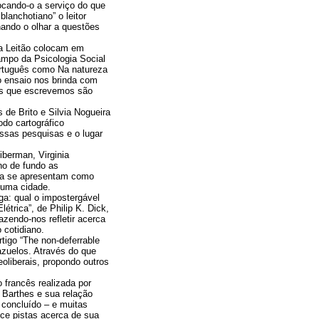
cando-o a serviço do que
blanchotiano” o leitor
nando o olhar a questões
ia Leitão colocam em
ampo da Psicologia Social
português como Na natureza
 o ensaio nos brinda com
tos que escrevemos são
s de Brito e Silvia Nogueira
odo cartográfico
ssas pesquisas e o lugar
Liberman, Virginia
no de fundo as
afia se apresentam como
 uma cidade.
a: qual o impostergável
étrica”, de Philip K. Dick,
zendo-nos refletir acerca
 cotidiano.
rtigo “The non-deferrable
lazuelos. Através do que
oliberais, propondo outros
 francês realizada por
 Barthes e sua relação
concluído – e muitas
ece pistas acerca de sua