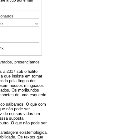
ste artigo por email
s
cionados
ar
nk
arrados, presenciamos
 a 2017 sob o hálito
 que insiste em tornar
rido pela língua dos
 pesem nossos minguados
enados. Os moribundos
rionetes de uma esquerda
pouco saibamos. O que com
que não pode ser
az de nossas vidas um
 essa suposta
outro. O que não pode ser
maradagem epistemológica,
bilidade. Os textos que