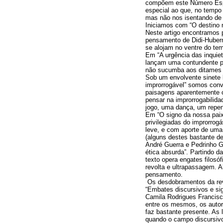
compõem este Número Espe
especial ao que, no tempo 
mas não nos isentando de d
Iniciamos com “O destino n
Neste artigo encontramos p
pensamento de Didi-Huberm
se alojam no ventre do tem
Em “A urgência das inquie
lançam uma contundente pr
não sucumba aos ditames d
Sob um envolvente sinete l
improrrogável” somos convi
paisagens aparentemente c
pensar na improrrogabilida
jogo, uma dança, um repent
Em “O signo da nossa paixã
privilegiadas do improrrog
leve, e com aporte de uma 
(alguns destes bastante de
André Guerra e Pedrinho G
ética absurda”. Partindo d
texto opera engates filosó
revolta e ultrapassagem. 
pensamento.
Os desdobramentos da revo
“Embates discursivos e sig
Camila Rodrigues Francisc
entre os mesmos, os autor
faz bastante presente. As 
quando o campo discursiv