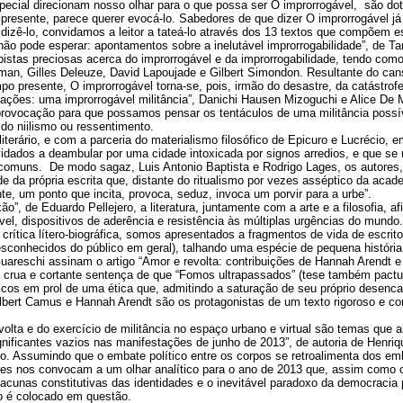
cial direcionam nosso olhar para o que possa ser O improrrogável, são do
presente, parece querer evocá-lo. Sabedores de que dizer O improrrogável já é,
izê-lo, convidamos a leitor a tateá-lo através dos 13 textos que compõem e
ão pode esperar: apontamentos sobre a inelutável improrrogabilidade”, de Ta
istas preciosas acerca do improrrogável e da improrrogabilidade, tendo como
an, Gilles Deleuze, David Lapoujade e Gilbert Simondon. Resultante do ca
po presente, O improrrogável torna-se, pois, irmão do desastre, da catástrofe
tações: uma improrrogável militância”, Danichi Hausen Mizoguchi e Alice De 
ovocação para que possamos pensar os tentáculos de uma militância possív
o niilismo ou ressentimento.
iterário, e com a parceria do materialismo filosófico de Epicuro e Lucrécio, 
dados a deambular por uma cidade intoxicada por signos arredios, e que se r
omuns. De modo sagaz, Luis Antonio Baptista e Rodrigo Lages, os autores
de da própria escrita que, distante do ritualismo por vezes asséptico da acade
e, um ponto que incita, provoca, seduz, invoca um porvir para a urbe”.
o”, de Eduardo Pellejero, a literatura, juntamente com a arte e a filosofia, 
ável, dispositivos de aderência e resistência às múltiplas urgências do mund
crítica lítero-biográfica, somos apresentados a fragmentos de vida de escrito
sconhecidos do público em geral), talhando uma espécie de pequena história
uareschi assinam o artigo “Amor e revolta: contribuições de Hannah Arendt 
a crua e cortante sentença de que “Fomos ultrapassados” (tese também pactua
ficos em prol de uma ética que, admitindo a saturação de seu próprio desenca
Albert Camus e Hannah Arendt são os protagonistas de um texto rigoroso e 
lta e do exercício de militância no espaço urbano e virtual são temas que a
nificantes vazios nas manifestações de junho de 2013”, de autoria de Henriq
o. Assumindo que o embate político entre os corpos se retroalimenta dos em
es nos convocam a um olhar analítico para o ano de 2013 que, assim como o 
lacunas constitutivas das identidades e o inevitável paradoxo da democracia 
o é colocado em questão.