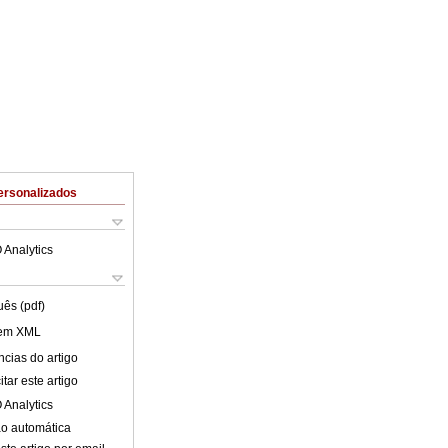
ersonalizados
 Analytics
uês (pdf)
 em XML
cias do artigo
tar este artigo
 Analytics
o automática