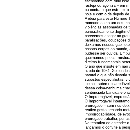
escrevendo com tudo isso 
rasteja ou agoniza – em m
ou contrato que este text
hoje e com o de depois d
A ideia para este Número T
marcado como um dos mais
violências assomadas de t
burocraticamente „legítim
parecemos chegar ao grau 
paralisações, ocupações d
deixamos nossos gabinetes
nossos corpos ao mundo, a
pudesse ser ouvida. Empu
queimamos pneus, mistura
direitos fundamentais sere
O ano que insiste em não 
azedo de 1964. Golpeados 
natural o que não deveria
supostos especialistas, 
joelhos sobre o inarredáve
dessa coisa-nenhuma cham
sentenciada bandida e ont
O Improrrogável, expressã
O Improrrogável intentamos
prorrogado – sem nos deix
reativo gesto sensório-mo
improrrogabilidade, de ev
prorrogado trabalha, por as
Na tentativa de entender 
lançamos o convite a pesq