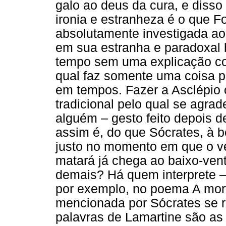
galo ao deus da cura, e disso
ironia e estranheza é o que F
absolutamente investigada ao 
em sua estranha e paradoxal 
tempo sem uma explicação co
qual faz somente uma coisa p
em tempos. Fazer a Asclépio o
tradicional pelo qual se agra
alguém – gesto feito depois d
assim é, do que Sócrates, à b
justo no momento em que o v
matará já chega ao baixo-vent
demais? Há quem interprete –
por exemplo, no poema A mort
mencionada por Sócrates se re
palavras de Lamartine são as 