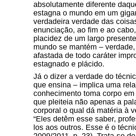
absolutamente diferente daque
estagna o mundo em um gigante
verdadeira verdade das coisa
enunciação, ao fim e ao cab
placidez de um largo present
mundo se mantém – verdade, p
afastada de todo caráter imp
estagnado e plácido.
Já o dizer a verdade do técni
que ensina – implica uma rela
conhecimento toma corpo em 
que pleiteia não apenas a pa
corporal o qual dá matéria à 
“Eles detêm esse saber, prof
los aos outros. Esse é o técn
2009/2011, p. 23). Trata-se d