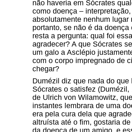
não haveria em Sócrates qualq
como doença – interpretação,
absolutamente nenhum lugar n
portanto, se não é da doença
resta a pergunta: qual foi es
agradecer? A que Sócrates se 
um galo a Asclépio justament
com o corpo impregnado de ci
chegar?
Dumézil diz que nada do que l
Sócrates o satisfez (Dumézil, 
de Ulrich von Wilamowitz, qu
instantes lembrara de uma do
era pela cura dela que agrade
altruísta até o fim, gostaria 
da doença de um amigo, e ess