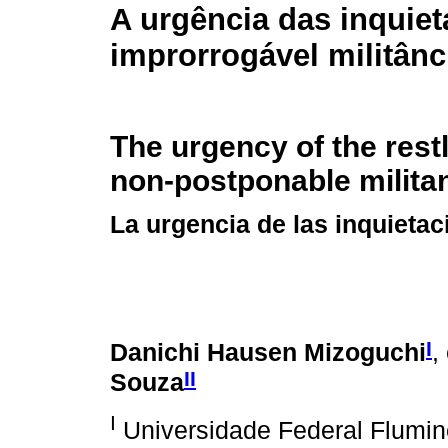
A urgência das inquie
improrrogável militânc
The urgency of the rest
non-postponable milita
La urgencia de las inquietac
I
Danichi Hausen Mizoguchi
,
II
Souza
I
Universidade Federal Fluminen