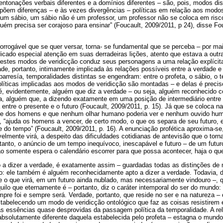
entonações verbais diferentes e a domínios diferentes – são, pois, modos dis
põem diferenças – e às vezes divergências – políticas em relação aos modo
 um sábio, um sábio não é um professor, um professor não se coloca em risc
guém precisa ser corajoso para ensinar” (Foucault, 2009/2011, p 24), disse Fou
rrogável que se quer versar, torna- se fundamental que se perceba – por ma
icado especial atenção em suas derradeiras lições, atento que estava a outra
estes modos de veridicção conduz seus personagens a uma relação explícit
e, portanto, intimamente implicada às relações possíveis entre a verdade e 
parresía, temporalidades distintas se engendram: entre o profeta, o sábio, o t
olíticas implicadas aos modos de veridicção são montadas – e delas é preciso
é, evidentemente, alguém que diz a verdade – ou seja, alguém reconhecido c
a, alguém que, a dizendo exatamente em uma posição de intermediário entre 
a entre o presente e o futuro (Foucault, 2009/2011, p. 15). Já que se coloca n
de dos homens e que nenhum olhar humano poderia ver e nenhum ouvido huma
e, “ajuda os homens a vencer, de certo modo, o que os separa de seu futuro, 
 do tempo” (Foucault, 2009/2011, p. 16). A enunciação profética aproxima-se,
tavelmente virá, a despeito das dificuldades cotidianas de antevisão que o to
rtanto, o anúncio de um tempo inequívoco, inescapável e futuro – de um fut
ão somente espera o calendário escorrer para que possa acontecer, haja o qu
o a dizer a verdade, é exatamente assim – guardadas todas as distinções de
: ele também é alguém reconhecidamente apto a dizer a verdade. Todavia, d
e o que virá, em um futuro ainda nublado, mas necessariamente vindouro –, 
uilo que eternamente é – portanto, diz o caráter intemporal do ser do mundo:
mpre foi e sempre será. Verdade, portanto, que reside no ser e na natureza –
abelecendo um modo de veridicção ontológico que faz as coisas resistirem 
as essências quase desprovidas da passagem política da temporalidade. A re
bsolutamente diferente daquela estabelecida pelo profeta – estagna o mun