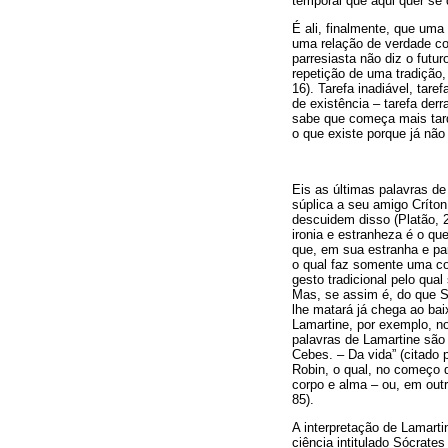
temporal que aqui quer se 
É ali, finalmente, que uma
uma relação de verdade com
parresiasta não diz o futu
repetição de uma tradição,
16). Tarefa inadiável, tar
de existência – tarefa derr
sabe que começa mais tard
o que existe porque já não
Eis as últimas palavras de
súplica a seu amigo Críton
descuidem disso (Platão, 2
ironia e estranheza é o qu
que, em sua estranha e pa
o qual faz somente uma co
gesto tradicional pelo qua
Mas, se assim é, do que S
lhe matará já chega ao ba
Lamartine, por exemplo, n
palavras de Lamartine são 
Cebes. – Da vida” (citado p
Robin, o qual, no começo d
corpo e alma – ou, em outr
85).
A interpretação de Lamarti
ciência intitulado Sócrate