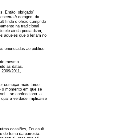
s. Então, obrigado”
t encerra A coragem da
lt finda o ofício cumprido
samento na tradicional
o ele ainda podia dizer,
os aqueles que o leriam no
ras enunciadas ao público
ente mesmo.
ado as datas.
 2009/2011,
or começar mais tarde,
re o momento em que se
vel – se confecciona: a
 qual a verdade implica-se
utras ocasiões, Foucault
o do tema da parresía.