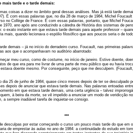
 o mais tarde e o tarde demais:
mas coisas a dizer no âmbito geral dessas análises. Mas já está tarde demai
297). É com essas palavras que, no dia 28 de março de 1984, Michel Foucaul
rso no Collège de France. É com essas palavras, portanto, que Michel Foucau
de 1970, ano após ano conduzindo a cátedra de História dos sistemas de pen
tin: o exato instante em que estava tarde demais para aquele professor – quand
ia mais, quando lecionava o espólio filosófico que aos poucos seria o de tod
arde demais – já no início do derradeiro curso. Foucault, nas primeiras palav
as aos que o acompanhavam no auditório abarrotado:
eçar meu curso, como de costume, no início de janeiro. Estive doente, do
tos de que era para me livrar de uma parte de meu público que eu havia troc
 estava doente mesmo. Por conseguinte, peço que me desculpem. (Foucault,
no dia 25 de junho de 1984, quase cinco meses depois de ter se desculpado p
es depois de anunciar que estava tarde demais. Nas palavras entoadas ent
 momento em que estava tarde demais, uma certa urgência – talvez improrrogá
quem, à beira da morte, se vê impelido a enunciar um modo de veridicção no
, a sempre inadiável tarefa de inquietar-se consigo.
***
 de desculpas por estar começando o curso um pouco mais tarde do que em o
aria de emprestar às aulas no ano de 1984: a continuidade do estudo em torn