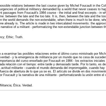
 possible relations between the last course given by Michel Foucault in the Co
 urgencies of political militancy demanded by a world that never ceases to ha
nt passages from Foucault's 1984 course - the initial and final excerpts - in 
ime: between the late and the too late. It is, then, between the late and the too 
hen the world demands the non-extendable, when there is much to be done, w
one already is. The article is made in two intercalated movements: the approx
narrative of a militant - performatizing the non-extendable junction between t
ncy; Ethic; Truth.
o a examinar las posibles relaciones entre el último curso ministrado por Mich
a verdad - y la emergencia de militancia por un mundo que no cesa de suceder.
mportancia del curso enseñado por Foucault en 1984 - los extractos iniciales y
ada relación con el tiempo: entre tarde y demasiado tarde. Por lo tanto, es d
a actitud militante - cuando el mundo demanda del improrrogable, cuando ha
 fuerza de abertura de lo que ya se es. El artículo se divide en dos movimient
 Foucault y la narrativa de una militante - performatizando la unión entre el c
ilitancia; Ética. Verdad.