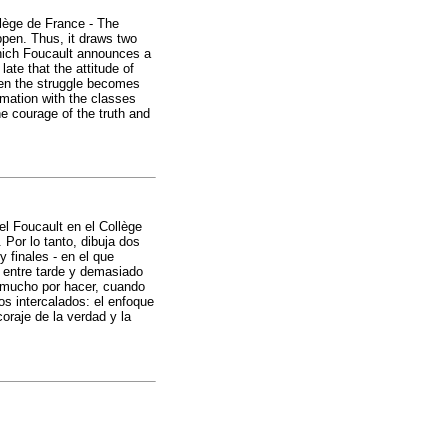
llège de France - The
ppen. Thus, it draws two
which Foucault announces a
late that the attitude of
hen the struggle becomes
imation with the classes
he courage of the truth and
el Foucault en el Collège
 Por lo tanto, dibuja dos
 finales - en el que
e entre tarde y demasiado
y mucho por hacer, cuando
os intercalados: el enfoque
oraje de la verdad y la