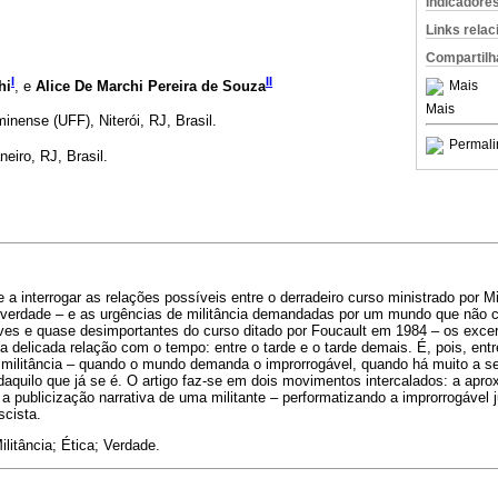
Indicadore
Links rela
Compartilh
I
II
hi
, e
Alice De Marchi Pereira de Souza
Mais
Mais
inense (UFF), Niterói, RJ, Brasil.
Permali
eiro, RJ, Brasil.
e a interrogar as relações possíveis entre o derradeiro curso ministrado por M
verdade – e as urgências de militância demandadas por um mundo que não c
es e quase desimportantes do curso ditado por Foucault em 1984 – os excertos
 delicada relação com o tempo: entre o tarde e o tarde demais. É, pois, entr
 militância – quando o mundo demanda o improrrogável, quando há muito a ser
 daquilo que já se é. O artigo faz-se em dois movimentos intercalados: a ap
 a publicização narrativa de uma militante – performatizando a improrrogável
scista.
ilitância; Ética; Verdade.