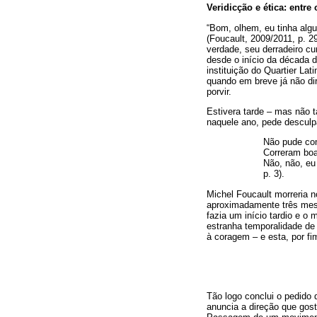
Veridicção e ética: entre
“Bom, olhem, eu tinha algu
(Foucault, 2009/2011, p. 
verdade, seu derradeiro cu
desde o início da década 
instituição do Quartier La
quando em breve já não dir
porvir.
Estivera tarde – mas não t
naquele ano, pede desculp
Não pude com
Correram boa
Não, não, eu
p. 3).
Michel Foucault morreria 
aproximadamente três mes
fazia um início tardio e o
estranha temporalidade de 
à coragem – e esta, por fim
Tão logo conclui o pedido
anuncia a direção que gost