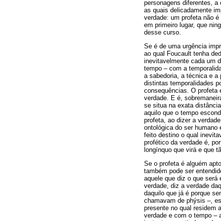
personagens diferentes, a 
as quais delicadamente im
verdade: um profeta não é
em primeiro lugar, que nin
desse curso.
Se é de uma urgência impro
ao qual Foucault tenha ded
inevitavelmente cada um d
tempo – com a temporalidad
a sabedoria, a técnica e a 
distintas temporalidades p
consequências. O profeta 
verdade. E é, sobremaneir
se situa na exata distânci
aquilo que o tempo escon
profeta, ao dizer a verdad
ontológica do ser humano e
feito destino o qual inevi
profético da verdade é, po
longínquo que virá e que t
Se o profeta é alguém apt
também pode ser entendido
aquele que diz o que será 
verdade, diz a verdade daq
daquilo que já é porque se
chamavam de phýsis –, est
presente no qual residem 
verdade e com o tempo – a