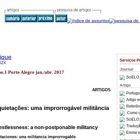
sique
Serviços P
52X
Journal
no.1 Porto Alegre jan./abr. 2017
SciELO 
Artigo
ARTIGOS
Portugu
Artigo 
Referên
quietações: uma improrrogável militância
Como ci
SciELO 
Traduçã
restlessness: a non-postponable militancy
Enviar e
etaciones: una militancia improrrogable