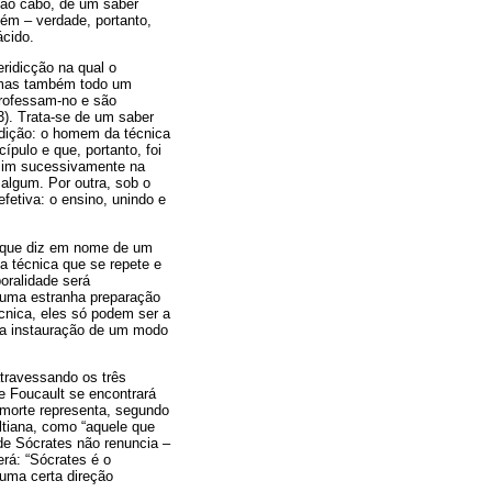
e ao cabo, de um saber
ém – verdade, portanto,
ácido.
ridicção na qual o
, mas também todo um
professam-no e são
3). Trata-se de um saber
radição: o homem da técnica
ípulo e que, portanto, foi
ssim sucessivamente na
algum. Por outra, sob o
etiva: o ensino, unindo e
e que diz em nome de um
a técnica que se repete e
oralidade será
 uma estranha preparação
écnica, eles só podem ser a
 a instauração de um modo
atravessando os três
e Foucault se encontrará
 morte representa, segundo
ltiana, como “aquele que
ade Sócrates não renuncia –
rá: “Sócrates é o
 uma certa direção