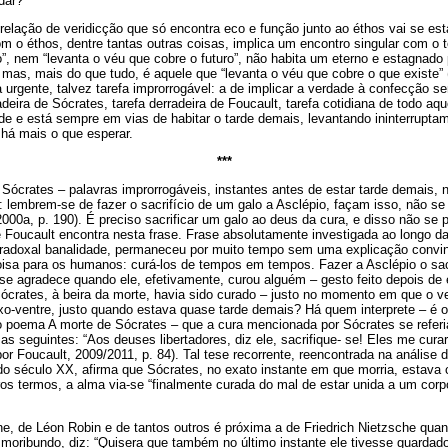
dar?
 relação de veridicção que só encontra eco e função junto ao éthos vai se est
 o éthos, dentre tantas outras coisas, implica um encontro singular com o 
ro”, nem “levanta o véu que cobre o futuro”, não habita um eterno e estagnado
 mas, mais do que tudo, é aquele que “levanta o véu que cobre o que existe” 
efa urgente, talvez tarefa improrrogável: a de implicar a verdade à confecção
adeira de Sócrates, tarefa derradeira de Foucault, tarefa cotidiana de todo aqu
e e está sempre em vias de habitar o tarde demais, levantando ininterrupta
 há mais o que esperar.
***
 Sócrates – palavras improrrogáveis, instantes antes de estar tarde demais,
: lembrem-se de fazer o sacrifício de um galo a Asclépio, façam isso, não s
000a, p. 190). É preciso sacrificar um galo ao deus da cura, e disso não se p
e Foucault encontra nesta frase. Frase absolutamente investigada ao longo da
radoxal banalidade, permaneceu por muito tempo sem uma explicação convi
isa para os humanos: curá-los de tempos em tempos. Fazer a Asclépio o sacr
l se agradece quando ele, efetivamente, curou alguém – gesto feito depois de 
ócrates, à beira da morte, havia sido curado – justo no momento em que o v
ixo-ventre, justo quando estava quase tarde demais? Há quem interprete – é 
o poema A morte de Sócrates – que a cura mencionada por Sócrates se referi
as seguintes: “Aos deuses libertadores, diz ele, sacrifique- se! Eles me cur
or Foucault, 2009/2011, p. 84). Tal tese recorrente, reencontrada na análise d
o século XX, afirma que Sócrates, no exato instante em que morria, estava 
os termos, a alma via-se “finalmente curada do mal de estar unida a um corp
ne, de Léon Robin e de tantos outros é próxima a de Friedrich Nietzsche quan
s moribundo, diz: “Quisera que também no último instante ele tivesse guardad