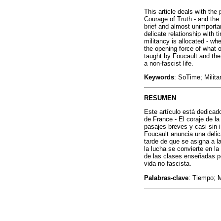
This article deals with the
Courage of Truth - and the
brief and almost unimporta
delicate relationship with t
militancy is allocated - w
the opening force of what 
taught by Foucault and the 
a non-fascist life.
Keywords
: SoTime; Milita
RESUMEN
Este artículo está dedicad
de France - El coraje de l
pasajes breves y casi sin i
Foucault anuncia una delic
tarde de que se asigna a l
la lucha se convierte en la
de las clases enseñadas por
vida no fascista.
Palabras-clave
: Tiempo; M