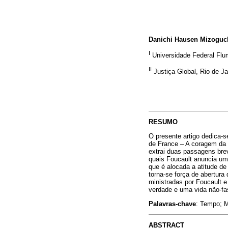
Danichi Hausen Mizoguc
I
Universidade Federal Flum
II
Justiça Global, Rio de Jan
RESUMO
O presente artigo dedica-s
de France – A coragem da 
extrai duas passagens brev
quais Foucault anuncia uma
que é alocada a atitude de
torna-se força de abertura
ministradas por Foucault e
verdade e uma vida não-fa
Palavras-chave
: Tempo; M
ABSTRACT