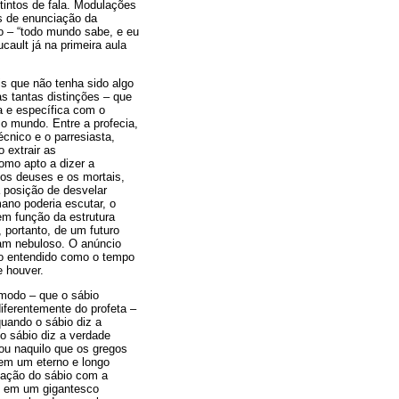
tintos de fala. Modulações
s de enunciação da
o – “todo mundo sabe, e eu
cault já na primeira aula
is que não tenha sido algo
s tantas distinções – que
a e específica com o
o mundo. Entre a profecia,
écnico e o parresiasta,
 extrair as
omo apto a dizer a
os deuses e os mortais,
a posição de desvelar
no poderia escutar, o
em função da estrutura
 portanto, de um futuro
rnam nebuloso. O anúncio
uro entendido como o tempo
e houver.
 modo – que o sábio
iferentemente do profeta –
quando o sábio diz a
 o sábio diz a verdade
 ou naquilo que os gregos
em um eterno e longo
lação do sábio com a
do em um gigantesco