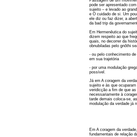
Passagem de um movimento 
pode ser apresentado com 
sujeito – e levado ao gra
e O cuidado de si. Um pouc
ele diz ou faz dizer, a abe
da bad trip da governament
Em Hermenêutica do sujeito
dizem respeito ao que fre
quais, no decorrer da hist
obnubiladas pelo gnôthi se
- ou pelo conhecimento de
em sua trajetória
- por uma modulação grega 
possível.
Já em A coragem da verda
sujeito e às que ocuparam
veridicção a fim de que as
necessariamente à coragem
tarde demais coloca-se, a
modulação da verdade já n
Em A coragem da verdade, 
fundamentais de relação da