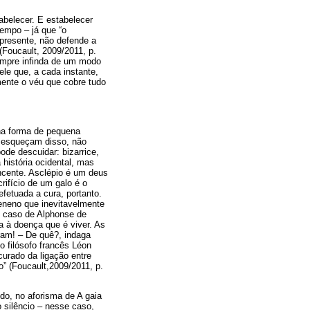
abelecer. E estabelecer
tempo – já que “o
 presente, não defende a
(Foucault, 2009/2011, p.
 sempre infinda de um modo
ele que, a cada instante,
mente o véu que cobre tudo
 na forma de pequena
e esqueçam disso, não
ode descuidar: bizarrice,
 história ocidental, mas
ncente. Asclépio é um deus
ifício de um galo é o
efetuada a cura, portanto.
eneno que inevitavelmente
o caso de Alphonse de
a à doença que é viver. As
aram! – De quê?, indaga
o filósofo francês Léon
curado da ligação entre
o” (Foucault,2009/2011, p.
do, no aforisma de A gaia
o silêncio – nesse caso,