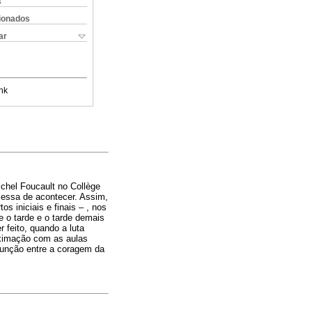
s
cionados
ar
nk
ichel Foucault no Collège
essa de acontecer. Assim,
 iniciais e finais – , nos
e o tarde e o tarde demais
 feito, quando a luta
roximação com as aulas
 junção entre a coragem da