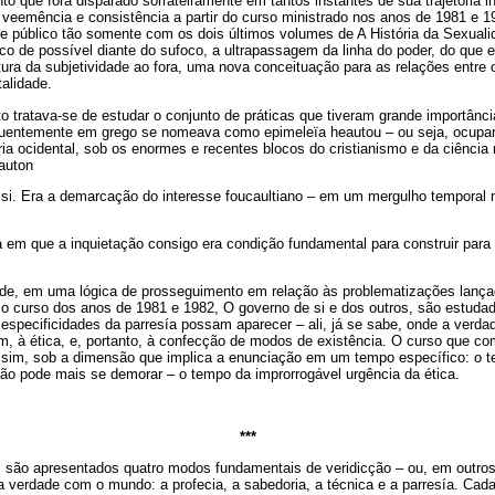
que fora disparado sorrateiramente em tantos instantes de sua trajetória in
veemência e consistência a partir do curso ministrado nos anos de 1981 e 1
nde público tão somente com os dois últimos volumes de A História da Sexual
o de possível diante do sufoco, a ultrapassagem da linha do poder, do que el
rtura da subjetividade ao fora, uma nova conceituação para as relações entre o
alidade.
 tratava-se de estudar o conjunto de práticas que tiveram grande importânci
quentemente em grego se nomeava como epimeleïa heautou – ou seja, ocupar-
ória ocidental, sob os enormes e recentes blocos do cristianismo e da ciênci
auton
 si. Era a demarcação do interesse foucaultiano – em um mergulho temporal 
em que a inquietação consigo era condição fundamental para construir para 
de, em uma lógica de prosseguimento em relação às problematizações lanç
 o curso dos anos de 1981 e 1982, O governo de si e dos outros, são estuda
 especificidades da parresía possam aparecer – ali, já se sabe, onde a verda
, à ética, e, portanto, à confecção de modos de existência. O curso que co
ssim, sob a dimensão que implica a enunciação em um tempo específico: o
ão pode mais se demorar – o tempo da improrrogável urgência da ética.
***
são apresentados quatro modos fundamentais de veridicção – ou, em outro
 verdade com o mundo: a profecia, a sabedoria, a técnica e a parresía. Cada