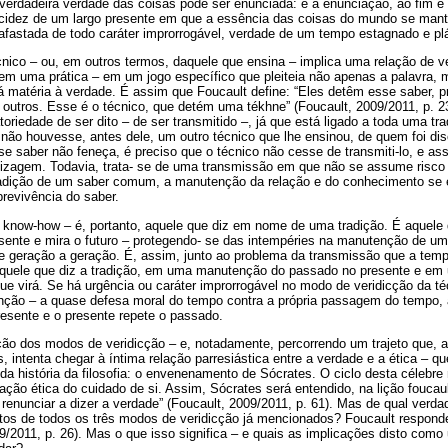
 a verdadeira verdade das coisas pode ser enunciada: é a enunciação, ao fim 
idez de um largo presente em que a essência das coisas do mundo se mant
 afastada de todo caráter improrrogável, verdade de um tempo estagnado e pl
cnico – ou, em outros termos, daquele que ensina – implica uma relação de ve
em uma prática – em um jogo específico que pleiteia não apenas a palavra
dá matéria à verdade. É assim que Foucault define: “Eles detêm esse saber, 
outros. Esse é o técnico, que detém uma tékhne” (Foucault, 2009/2011, p. 2
toriedade de ser dito – de ser transmitido –, já que está ligado a toda uma t
não houvesse, antes dele, um outro técnico que lhe ensinou, de quem foi disc
se saber não feneça, é preciso que o técnico não cesse de transmiti-lo, e a
dizagem. Todavia, trata- se de uma transmissão em que não se assume risco 
radição de um saber comum, a manutenção da relação e do conhecimento se ef
revivência do saber.
 know-how – é, portanto, aquele que diz em nome de uma tradição. É aquel
sente e mira o futuro – protegendo- se das intempéries na manutenção de um
de geração a geração. É, assim, junto ao problema da transmissão que a temp
aquele que diz a tradição, em uma manutenção do passado no presente e em
que virá. Se há urgência ou caráter improrrogável no modo de veridicção da t
nção – a quase defesa moral do tempo contra a própria passagem do tempo,
presente e o presente repete o passado.
ação dos modos de veridicção – e, notadamente, percorrendo um trajeto que, 
intenta chegar à íntima relação parresiástica entre a verdade e a ética – qu
a história da filosofia: o envenenamento de Sócrates. O ciclo desta célebre
ação ética do cuidado de si. Assim, Sócrates será entendido, na lição foucau
a renunciar a dizer a verdade” (Foucault, 2009/2011, p. 61). Mas de qual verd
tos de todos os três modos de veridicção já mencionados? Foucault responde
09/2011, p. 26). Mas o que isso significa – e quais as implicações disto como