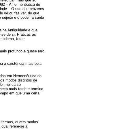
telectual, mas que só
982 – A hermenêutica do
idade – O uso dos prazeres
e vê ou faz ver, do que
 sujeito e o poder, a saída
a na Antiguidade e que
se de si. Práticas as
a moderna, foram
mais profundo e quase raro
si a existência mais bela
adas em Hermenêutica do
dos modos distintos de
de implica-se
meça mais tarde e termina
 tempo em que uma certa
s termos, quatro modos
 qual refere-se a