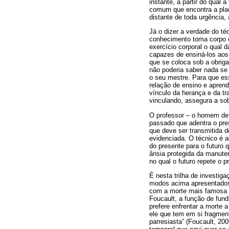
instante, a partir do qual
comum que encontra a plac
distante de toda urgência,
Já o dizer a verdade do té
conhecimento toma corpo 
exercício corporal o qual 
capazes de ensiná-los aos 
que se coloca sob a obriga
não poderia saber nada se 
o seu mestre. Para que es
relação de ensino e apren
vínculo da herança e da t
vinculando, assegura a sob
O professor – o homem de
passado que adentra o pre
que deve ser transmitida 
evidenciada. O técnico é 
do presente para o futuro 
ânsia protegida da manute
no qual o futuro repete o 
É nesta trilha de investig
modos acima apresentados, 
com a morte mais famosa d
Foucault, a função de fund
prefere enfrentar a morte 
ele que tem em si fragmen
parresiasta” (Foucault, 20