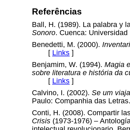
Referências
Ball, H. (1989). La palabra y 
Sonoro
. Cuenca: Universida
Benedetti, M. (2000).
Inventar
[
Links
]
Benjamim, W. (1994).
Magia e 
sobre literatura e história da c
[
Links
]
Calvino, I. (2002).
Se um viaja
Paulo: Companhia das Let
Conti, H. (2008). Compartir la
Crisis
(1973-1976) – Antología
intelectual revolucionario. Be