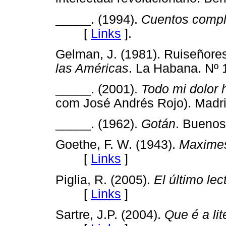
_____. (1994).
Cuentos compl
[
Links
]
.
Gelman, J. (1981). Ruiseñore
las Américas
. La Habana. N
_____. (2001).
Todo mi dolor h
com José Andrés Rojo). Mad
_____. (1962).
Gotán
. Bueno
Goethe, F. W. (1943).
Maximes
[
Links
]
Piglia, R. (2005).
El último lec
[
Links
]
Sartre, J.P. (2004).
Que é a lit