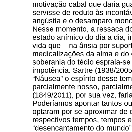
motivação cabal que daria gu
servisse de reduto às incontáv
angústia e o desamparo monop
Nesse momento, a ressaca do 
estado anímico do dia a dia, in
vida que – na ânsia por supor
medicalizações da alma e do 
soberania do tédio espraia-s
impotência. Sartre (1938/2005)
“Náusea” o espírito desse te
parcialmente nosso, parcialm
(1849/2011), por sua vez, fari
Poderíamos apontar tantos o
optaram por se aproximar de 
respectivos tempos, tempos e
“desencantamento do mundo” 