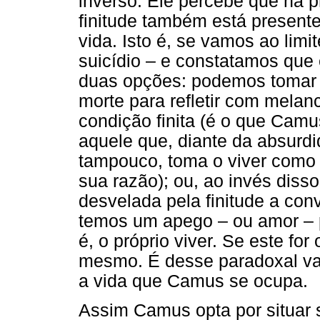
inverso. Ele percebe que na p
finitude também está present
vida. Isto é, se vamos ao limi
suicídio – e constatamos que 
duas opções: podemos tomar 
morte para refletir com melan
condição finita (é o que Ca
aquele que, diante da absurdi
tampouco, toma o viver como p
sua razão); ou, ao invés diss
desvelada pela finitude a con
temos um apego – ou amor – p
é, o próprio viver. Se este for
mesmo. É desse paradoxal va
a vida que Camus se ocupa.
Assim Camus opta por situar 