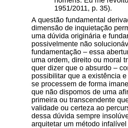
homens. Eu me revolto
1951/2011, p. 35).
A questão fundamental deriva
dimensão de inquietação perma
uma dúvida originária e fund
possivelmente não solucionáv
fundamentação – essa abertur
uma ordem, direito ou moral t
quer dizer que o absurdo – c
possibilitar que a existência
se processem de forma imanen
que não dispomos de uma afi
primeira ou transcendente que 
validade ou certeza ao percur
dessa dúvida sempre insolúv
arquitetar um método infalíve