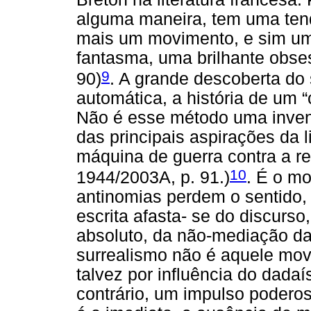
alguma maneira, tem uma tend
mais um movimento, e sim um 
fantasma, uma brilhante obse
9
90)
. A grande descoberta do 
automática, a história de um “
Não é esse método uma inven
das principais aspirações da l
máquina de guerra contra a re
10
1944/2003A, p. 91.)
. É o m
antinomias perdem o sentido, a
escrita afasta- se do discurs
absoluto, da não-mediação da
surrealismo não é aquele movi
talvez por influência do dadaí
contrário, um impulso podero