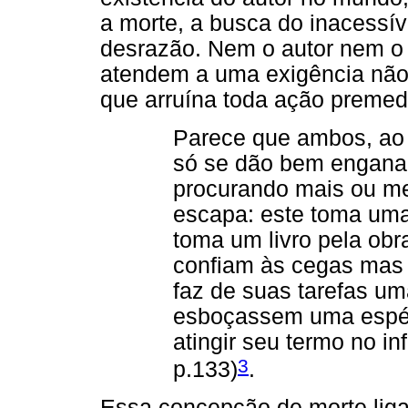
a morte, a busca do inacessíve
desrazão. Nem o autor nem o
atendem a uma exigência não-
que arruína toda ação premed
Parece que ambos, ao 
só se dão bem engana
procurando mais ou m
escapa: este toma uma
toma um livro pela obr
confiam às cegas mas
faz de suas tarefas u
esboçassem uma espéc
atingir seu termo no in
3
p.133)
.
Essa concepção de morte liga-