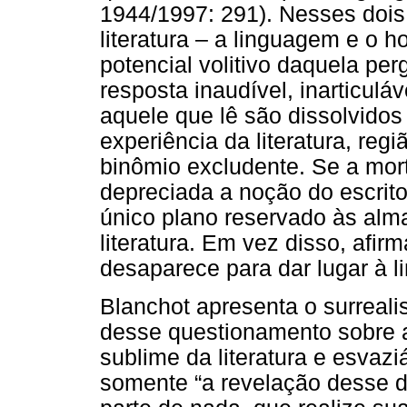
1944/1997: 291). Nesses dois
literatura – a linguagem e o
potencial volitivo daquela pe
resposta inaudível, inarticulá
aquele que lê são dissolvido
experiência da literatura, reg
binômio excludente. Se a mort
depreciada a noção do escrit
único plano reservado às alma
literatura. Em vez disso, afi
desaparece para dar lugar à 
Blanchot apresenta o surrea
desse questionamento sobre a 
sublime da literatura e esvazi
somente “a revelação desse de