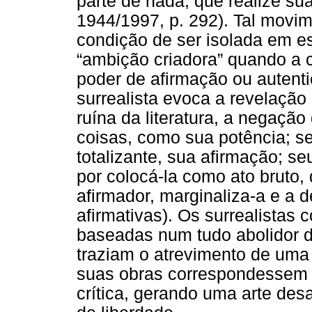
parte de nada, que realize sua
1944/1997, p. 292). Tal movime
condição de ser isolada em es
“ambição criadora” quando a c
poder de afirmação ou auten
surrealista evoca a revelação 
ruína da literatura, a negaçã
coisas, como sua potência; s
totalizante, sua afirmação; se
por colocá-la como ato bruto, 
afirmador, marginaliza-a e a 
afirmativas). Os surrealistas 
baseadas num tudo abolidor do
traziam o atrevimento de uma
suas obras correspondessem
crítica, gerando uma arte des