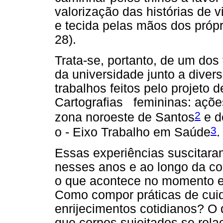
valorização das histórias de 
e tecida pelas mãos dos própr
28).
Trata-se, portanto, de um do
da universidade junto a diver
trabalhos feitos pelo projeto d
Cartografias femininas: ações 
2
zona noroeste de Santos
e d
3
o - Eixo Trabalho em Saúde
.
Essas experiências suscitar
nesses anos e ao longo da co
o que acontece no momento 
Como compor práticas de cui
enrijecimentos cotidianos? O 
que corpos sujeitados se rel