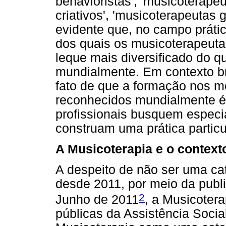
behavioristas', 'musicoterapeu
criativos', 'musicoterapeutas ge
evidente que, no campo prátic
dos quais os musicoterapeut
leque mais diversificado do q
mundialmente. Em contexto bra
fato de que a formação nos m
reconhecidos mundialmente é 
profissionais busquem especi
construam uma prática particu
A Musicoterapia e o context
A despeito de não ser uma cat
desde 2011, por meio da publ
2
Junho de 2011
, a Musicotera
públicas da Assistência Socia