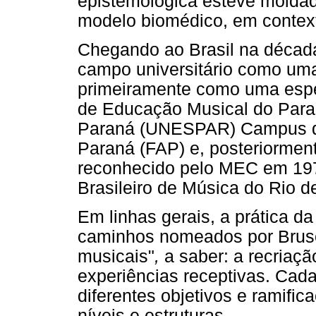
epistemológica esteve moldada
modelo biomédico, em context
Chegando ao Brasil na década
campo universitário como uma
primeiramente como uma espe
de Educação Musical do Paran
Paraná (UNESPAR) Campus de 
Paraná (FAP) e, posteriormen
reconhecido pelo MEC em 1978
Brasileiro de Música do Rio d
Em linhas gerais, a prática da
caminhos nomeados por Brusc
musicais"
,
a saber: a recriaç
experiências receptivas. Cada
diferentes objetivos e ramific
níveis e estruturas.