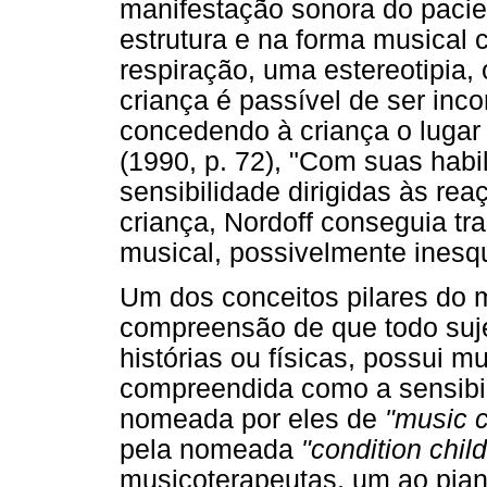
manifestação sonora do pacie
estrutura e na forma musical
respiração, uma estereotipia,
criança é passível de ser inc
concedendo à criança o lugar
(1990, p. 72), "Com suas hab
sensibilidade dirigidas às re
criança, Nordoff conseguia tr
musical, possivelmente inesqu
Um dos conceitos pilares do 
compreensão de que todo suje
histórias ou físicas, possui m
compreendida como a sensibil
nomeada por eles de
"music c
pela nomeada
"condition chil
musicoterapeutas, um ao pian