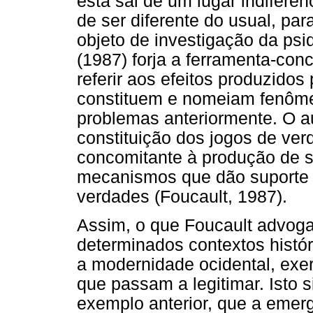
esta sai de um lugar indifer
de ser diferente do usual, pa
objeto de investigação da psiq
(1987) forja a ferramenta-con
referir aos efeitos produzidos
constituem e nomeiam fenôm
problemas anteriormente. O au
constituição dos jogos de ver
concomitante à produção de sa
mecanismos que dão suporte 
verdades (Foucault, 1987).
Assim, o que Foucault advog
determinados contextos histór
a modernidade ocidental, exe
que passam a legitimar. Isto s
exemplo anterior, que a emerg