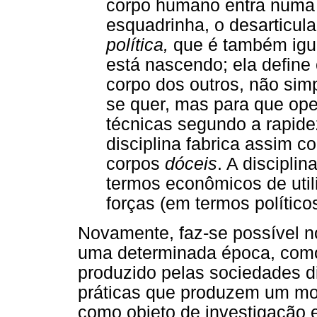
corpo humano entra numa 
esquadrinha, o desarticu
política,
que é também ig
está nascendo; ela define
corpo dos outros, não si
se quer, mas para que op
técnicas segundo a rapidez
disciplina fabrica assim c
corpos
dóceis
. A discipli
termos econômicos de uti
forças (em termos político
Novamente, faz-se possível n
uma determinada época, como
produzido pelas sociedades di
práticas que produzem um mod
como objeto de investigação 