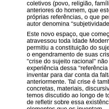
coletivos (povo, religião, famí
anteriores do homem, que este
próprias referências, o que p
autor denomina "subjetividade
Este novo espaço, que começo
atravessou toda Idade Modern
permitiu a constituição do su
o engendramento de suas cris
"crise do sujeito racional" n
experiência dessa "referênci
inventar para dar conta da fal
anteriormente. Tal crise é t
concretas, materiais, discursi
temos discutido ao longo de t
de refletir sobre essa existê
elementos que os inventam.