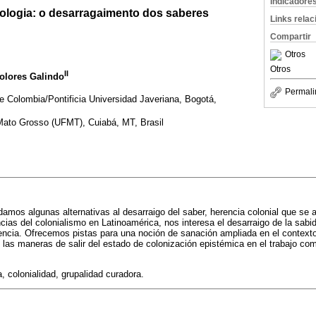
Indicadore
cologia: o desarragaimento dos saberes
Links rela
Compartir
Otros
Otros
II
Dolores Galindo
Permali
e Colombia/Pontificia Universidad Javeriana, Bogotá,
Mato Grosso (UFMT), Cuiabá, MT, Brasil
damos algunas alternativas al desarraigo del saber, herencia colonial que se a
cias del colonialismo en Latinoamérica, nos interesa el desarraigo de la sab
iencia. Ofrecemos pistas para una noción de sanación ampliada en el context
s maneras de salir del estado de colonización epistémica en el trabajo comu
, colonialidad, grupalidad curadora.