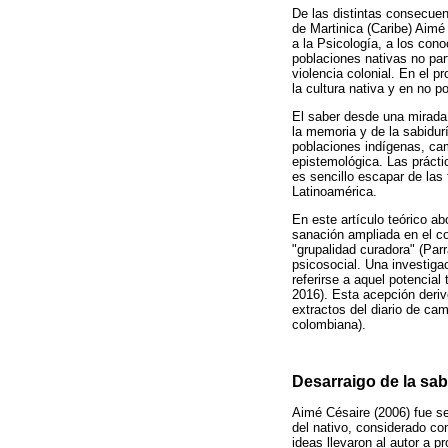
De las distintas consecuen
de Martinica (Caribe) Aimé 
a la Psicología, a los con
poblaciones nativas no part
violencia colonial. En el 
la cultura nativa y en no 
El saber desde una mirada c
la memoria y de la sabidur
poblaciones indígenas, cam
epistemológica. Las prácti
es sencillo escapar de las
Latinoamérica.
En este artículo teórico a
sanación ampliada en el co
"grupalidad curadora" (Par
psicosocial. Una investiga
referirse a aquel potencia
2016). Esta acepción deri
extractos del diario de ca
colombiana).
Desarraigo de la sab
Aimé Césaire (2006) fue se
del nativo, considerado co
ideas llevaron al autor a p