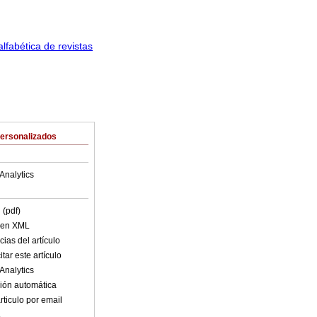
Personalizados
Analytics
 (pdf)
o en XML
ias del artículo
tar este artículo
Analytics
ión automática
rticulo por email