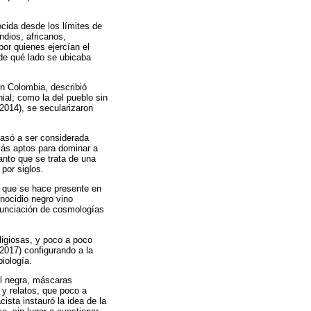
cida desde los límites de
ndios, africanos,
or quienes ejercían el
 de qué lado se ubicaba
n Colombia, describió
ial; como la del pueblo sin
2014), se secularizaron
 pasó a ser considerada
 más aptos para dominar a
uanto que se trata de una
por siglos.
a que se hace presente en
enocidio negro vino
enunciación de cosmologías
eligiosas, y poco a poco
 2017) configurando a la
biología.
el negra, máscaras
 y relatos, que poco a
ista instauró la idea de la