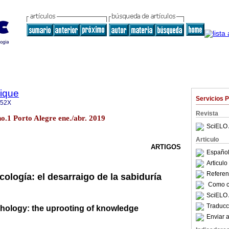
sique
Servicios 
152X
Revista
no.1 Porto Alegre ene./abr. 2019
SciELO 
Articulo
ARTIGOS
Español
Articul
Referenc
cología: el desarraigo de la sabiduría
Como ci
SciELO 
Traducc
chology: the uprooting of knowledge
Enviar a