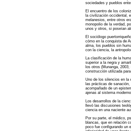
sociedades y pueblos enter
El encuentro de los colon
la civilización occidental,
melanesios, entre otros e
monopolio de la verdad, po
unos y otros, si poseían a
El sociólogo puertorriqueñ
cómo en la conquista de Am
alma, los pueblos sin huma
con la ciencia, la antropol
La clasificación de la huma
superior a la negra y amari
los otros (Munanga, 2003; 5
construcción utilizada para
Uno de los silencios en la
las prácticas de sanación, 
acompañado de un epistemic
ajenas al sistema moderno/
Los desarrollos de la cienc
llevó las discusiones teol
ciencia en una naciente aut
Por su parte, el médico, p
blancas, que en relación c
poco fue configurando un e