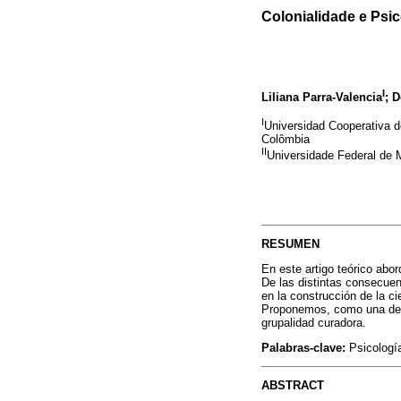
Colonialidade e Psi
I
Liliana Parra-Valencia
; 
I
Universidad Cooperativa d
Colômbia
II
Universidade Federal de 
RESUMEN
En este artigo teórico abor
De las distintas consecuen
en la construcción de la c
Proponemos, como una de la
grupalidad curadora.
Palabras-clave:
Psicología
ABSTRACT