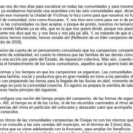
as nos dio tres días para socializar en todas las comunidades y para nosotros 
s ya estábamos haciendo una asamblea con las seis comunidades aquí, dicien
 en ese momento la Unidad de Víctimas lo hizo como para que nosotros no f
el de comunidad, sino como Asocares. Y, nos hizo eso como para ver si de pr
si las comunidades no iban aceptar, o porque de pronto, nosotros no teníam
 venido fallando ya es ella, que es la que nos quiere dividir, porque nos plan
ente nos dice que no, y nos lleva y nos jala pa' allá. Y, es tratando de que e
otros hemos insistido, hemos estado ahí (Reflexión de un líder campesino de
lio de 2016).
mpesino da cuenta de un pensamiento comunitario que los campesinos comparte
ento de solidaridad, en cuanto le interesa que las familias de las demás co
e una acción por parte del Estado, de reparación colectiva. Más aún, cuando 
 el fortalecimiento de los lazos comunitarios, aquellos que la guerra trató de 
formas y los tiempos en que los campesinos se organizan. Las comunidades
ana familiar, social y productiva gira en gran medida en torno a los periodos 
se van preparando las tierras para la llegada de las lluvias en abril, momento 
 luego en junio la comunidad cosecha. En agosto se prepara la siembra de tab
ces hasta principio del siguiente.
nfigura una noción del tiempo propia del campesino, de las formas de organi
 Allí, el tiempo es el de los ciclos, el de los recorridos caminados al ritmo d
encias del clima en particular del sofocante y abrazador calor que acompaña l
conocidos.
 los ritmos de las comunidades campesinas de Ovejas no son los mismos que 
 se consulte a las seis veredas del municipio, en el término de 3 (tres) días,
ctiva que se viene adelantando con la Asocares, para ampliar los beneficios. 