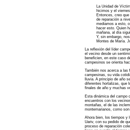
La Unidad de Víctim
hicimos y el vierne
Entonces, creo que
de reparación a niv
mediamos a esto, o 
hacer esto. Quien ha
mañana, al día sigui
Y, sin embargo, nos
Montes de María. Ju
La reflexión del líder ca
el vecino desde un sentimi
beneficien, en este caso d
campesinos se orienta hacia
También nos acerca a las 
campesinas, su vida cotidi
lluvia. A principio de año 
diferentes hortalizas, que
finales de año y muchas ve
Esta dinámica del campo co
encuentros con los vecinos.
montañas, el de las inclem
montemarianos, como son 
Ahora bien, los tiempos y
Uariv, con su pedido de que
proceso de reparación cole