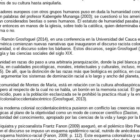
os de su cultura hasta aniquilarla.
izadores europeos con otros grupos humanos puso en duda la humanidad cono
 en palabras del profesor Kabengele Munanga (2003); se cuestionó si los ameri
ran considerados bestias o seres humanos. El estatuto de humanidad pasaba p
r entonces en manos de la iglesia, sobre todo la católica, quien determinaba
lma o no.
o Ramón Grosfoguel (2014), en una conferencia en la Universidad del Cauca e
érica comienzan nuevas narrativas que inauguraron el discurso racista colon
nidad, o el discurso sobre los bárbaros. Estos discursos, según Grosfoguel (
ogía y las ciencias sociales del siglo XIX.
nidad en razas dio paso a una arbitraria jerarquización, donde la piel blanca
lla, en cualidades psicológicas, morales, intelectuales y culturales, incluso,
). De allí, que la distinción de las razas más que biológica es política, en c
 argumentar los sistemas de dominación racial a lo largo y ancho del planeta, 
 comunidad de Montes de María, está en relación con la cultura afrodiaspóric
pero al respecto de la cual no se habla, un borrón en la memoria social. El g
idio, pues a la población esclavizada se le prohibió la practica ritual y la 
colonial/occidentalocéntrico (Grosfoguel, 2013).
ia moderna colonial occidentalocéntrica pusieron en conflicto las creencias r
ógicas al plano de la objetividad como un modo de conocer científico (Daston,
oridad del conocimiento, apropiado por las ciencias de la vida y luego por la 
siquiatra y psicoanalista Frantz Fanon (2009) aseguró, en el polémico libro Pi
on el discurso se impuso un esquema epidérmico racial, nutrido de anécdotas
squema histórico-racial (Fanon, 2009; p. 112). Este esquema colonialista y rac