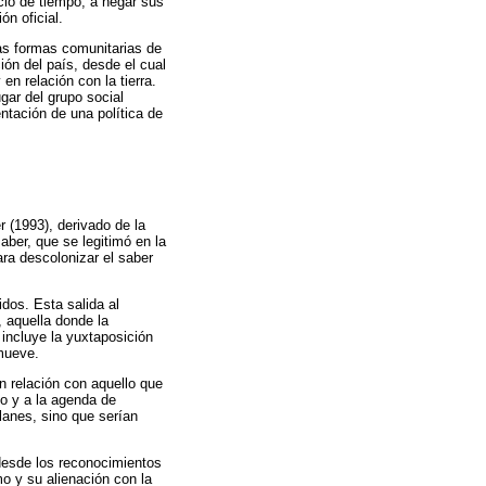
cio de tiempo, a negar sus
ón oficial.
as formas comunitarias de
ión del país, desde el cual
n relación con la tierra.
ugar del grupo social
ntación de una política de
 (1993), derivado de la
aber, que se legitimó en la
ra descolonizar el saber
idos. Esta salida al
 aquella donde la
incluye la yuxtaposición
omueve.
n relación con aquello que
o y a la agenda de
lanes, sino que serían
 desde los reconocimientos
o y su alienación con la