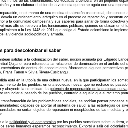
y los ritmos de las comunidades, convocadas a deliberar en un pequeño espa
sión y a no elaborar el dolor de la violencia que no se agota con una reparaci
 reparación, en el marco de una medida de atención psicosocial, desconoce l
 devela un ordenamiento jerárquico en el proceso de reparación y reconstrucc
erior a la comunidad campesina y sus saberes para sanar de forma colectiva y e
nivel más alto se reserva a los funcionarios públicos; quienes se ubican en el l
mplimiento a la Ley 1448 de 2011 que obliga al Estado colombiano la impleme
de la violencia socio-política y armada.
s para descolonizar el saber
antean salidas a la colonización del saber, noción acuñada por Edgardo Lander
níbal Quijano, para referirse a las relaciones de dominación en el ámbito del s
eurocéntricas de control del conocimiento. Abordamos algunas perspectivas pa
, Franz Fanon y Silvia Rivera-Cusicanqui.
lida está en la utopía de una cultura nueva, en la que participarían los somet
nacimiento de los pueblos, en una sociedad nueva, que no rechace su pasado,
n y ahuyente la esterilidad. La
potencia de regeneración de la sociedad nueva
no renunciar al pasado de los pueblos, contrario a aquello que el racismo pr
a transformación de las problemáticas sociales, se podrían pensar procesos e
nidades; capaces de aportar al sistema de salud, a las estrategias de alivi
munidades no serían objetos de reparación ni receptáculos de las medidas y p
o.
o a la
solidaridad y al compromiso
por los pueblos sometidos sobre la tierra,
los seres humanos esperamos reconocimiento. Exhortó a salir del colonialism