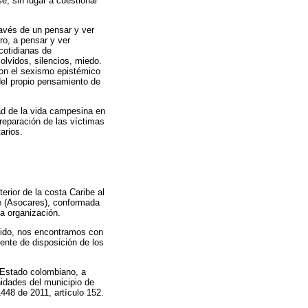
se, sin lugar a cuestionar
ravés de un pensar y ver
ro, a pensar y ver
cotidianas de
olvidos, silencios, miedo.
con el sexismo epistémico
 del propio pensamiento de
ad de la vida campesina en
reparación de las víctimas
arios.
erior de la costa Caribe al
e (Asocares), conformada
la organización.
jido, nos encontramos con
ente de disposición de los
 Estado colombiano, a
nidades del municipio de
448 de 2011, artículo 152.