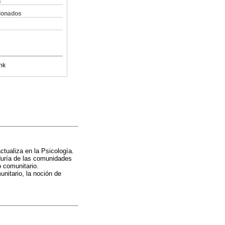
s
cionados
nk
ctualiza en la Psicología.
iduría de las comunidades
o comunitario.
nitario, la noción de