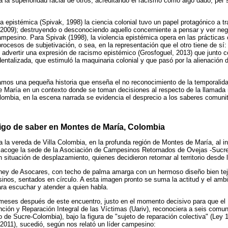
 a la superioridad racial de otros, acreditando el racismo como algo dado, per 
ia epistémica (Spivak, 1998) la ciencia colonial tuvo un papel protagónico a t
2009); destruyendo o desconociendo aquello concerniente a pensar y ver neg
ampesino. Para Spivak (1998), la violencia epistémica opera en las prácticas 
rocesos de subjetivación, o sea, en la representación que el otro tiene de sí: 
advertir una expresión de racismo epistémico (Grosfoguel, 2013) que junto 
dentalizada, que estimuló la maquinaria colonial y que pasó por la alienación
ramos una pequeña historia que enseña el no reconocimiento de la temporalid
 María en un contexto donde se toman decisiones al respecto de la llamada 
lombia, en la escena narrada se evidencia el desprecio a los saberes comunit
aigo de saber en Montes de María, Colombia
la vereda de Villa Colombia, en la profunda región de Montes de María, al int
se acoge la sede de la Asociación de Campesinos Retornados de Ovejas -Sucr
situación de desplazamiento, quienes decidieron retornar al territorio desde 
aney de Asocares, con techo de palma amarga con un hermoso diseño bien te
nos, sentados en círculo. A esta imagen pronto se suma la actitud y el ambi
ra escuchar y atender a quien habla.
 meses después de este encuentro, justo en el momento decisivo para que el
nción y Reparación Integral de las Víctimas (Uariv), reconociera a seis comu
 de Sucre-Colombia), bajo la figura de "sujeto de reparación colectiva" (Ley 1
2011), sucedió, según nos relató un líder campesino: