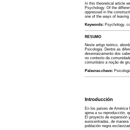
In this theoretical article
Psychology. Of the differe
oppressed in the construct
one of the ways of leaving 
Keywords:
Psychology, colo
RESUMO
Neste artigo teórico, abo
Psicologia. Dentre as dif
desenraizamento dos sabe
no contexto da comunidade
comunitário a noção de gru
Palavras-chave:
Psicologia
Introducción
En los países de América L
ajena a su reproducción, q
El proyecto de expansión y
eurocentradas, de manera v
población negra esclavizada