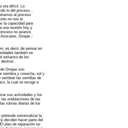
era difícil. Lo
do lo del proceso...
uéramos al proceso
onto no nos le
os la capacidad para
ta una reunión hoy y
l proceso no avance.
 Asocares, Ovejas -
n, es decir, de pensar en
munidades también se
el esfuerzo de los
destruir.
 de Ovejas son
de siembra y cosecha, sol y
de sembrar las semillas de
aco, la cual se recoge a
zar sus actividades y los
e las ondulaciones de las
as rutinas diarias de los
pretende universalizar la
 si deciden hacer parte del
El plan de reparación no