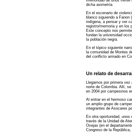
inferioridad de unos frente
dicha asimetría.
En el escenario de violenc
blanco siguiendo a Fanon (
indígena, a pensar y ver c
registro/memoria y en los p
Este concepto nos permite 
fundan la universidad occi
la población negra.
En el tópico siguiente nar
la comunidad de Montes de
del conflicto armado en Co
Un relato de desarr
Llegamos por primera vez a 
norte de Colombia. Allí, 
en 2004 por campesinos en 
Al entrar en el hermoso c
un amplio grupo de campesi
integrantes de Asocares pa
En otra oportunidad, unos
través de la Unidad de Ate
Ovejas (en el departamento
Congreso de la República, 