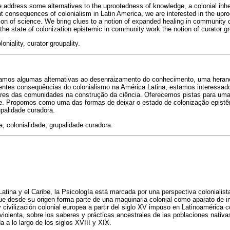
 we address some alternatives to the uprootedness of knowledge, a colonial inhe
nt consequences of colonialism in Latin America, we are interested in the upro
ion of science. We bring clues to a notion of expanded healing in community
the state of colonization epistemic in community work the notion of curator gr
niality, curator groupality.
rdamos algumas alternativas ao desenraizamento do conhecimento, uma heranç
erentes consequências do colonialismo na América Latina, estamos interessad
res das comunidades na construção da ciência. Oferecemos pistas para uma
. Propomos como uma das formas de deixar o estado de colonização epistê
palidade curadora.
, colonialidade, grupalidade curadora.
atina y el Caribe, la Psicología está marcada por una perspectiva colonialis
ue desde su origen forma parte de una maquinaria colonial como aparato de int
 civilización colonial europea a partir del siglo XV impuso en Latinoamérica 
iolenta, sobre los saberes y prácticas ancestrales de las poblaciones nativa
 a lo largo de los siglos XVIII y XIX.