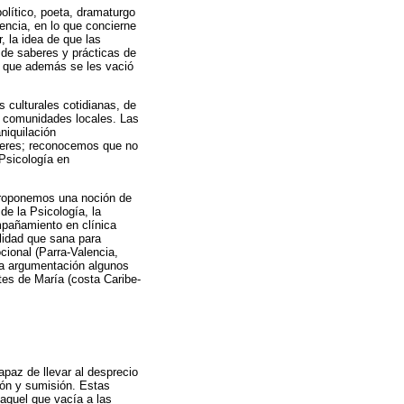
olítico, poeta, dramaturgo
iencia, en lo que concierne
, la idea de que las
a de saberes y prácticas de
no que además se les vació
s culturales cotidianas, de
as comunidades locales. Las
niquilación
aberes; reconocemos que no
 Psicología en
 Proponemos una noción de
de la Psicología, la
mpañamiento en clínica
lidad que sana para
cional (Parra-Valencia,
la argumentación algunos
tes de María (costa Caribe-
paz de llevar al desprecio
ción y sumisión. Estas
 aquel que vacía a las