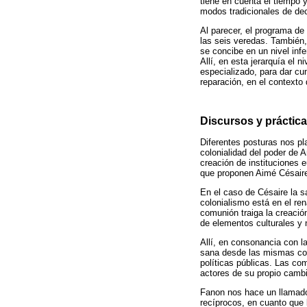
tiene en cuenta el tiempo 
modos tradicionales de deci
Al parecer, el programa de
las seis veredas. También,
se concibe en un nivel inf
Allí, en esta jerarquía el 
especializado, para dar cu
reparación, en el contexto 
Discursos y práctica
Diferentes posturas nos pl
colonialidad del poder de A
creación de instituciones 
que proponen Aimé Césaire
En el caso de Césaire la sa
colonialismo está en el re
comunión traiga la creació
de elementos culturales y 
Allí, en consonancia con l
sana desde las mismas comu
políticas públicas. Las co
actores de su propio cambi
Fanon nos hace un llamad
recíprocos, en cuanto que 