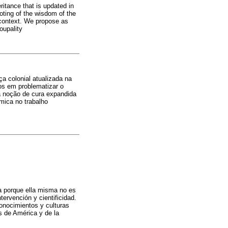
ritance that is updated in
oting of the wisdom of the
 context. We propose as
oupality
a colonial atualizada na
os em problematizar o
 noção de cura expandida
mica no trabalho
ta porque ella misma no es
ervención y cientificidad.
conocimientos y culturas
s de América y de la