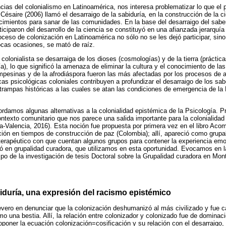
cias del colonialismo en Latinoamérica, nos interesa problematizar lo que el p
Césaire (2006) llamó el desarraigo de la sabiduría
,
en la construcción de la c
ocimientos para sanar de las comunidades. En la base del desarraigo del saber
iciparon del desarrollo de la ciencia se constituyó en una afianzada jerarquí
proceso de colonización en Latinoamérica no sólo no se les dejó participar, si
pocas ocasiones, se mató de raíz.
olonialista se desarraiga de los dioses (cosmologías) y de la tierra (práctica
ía), lo que significó la amenaza de eliminar la cultura y el conocimiento de l
pesinas y de la afrodiáspora fueron las más afectadas por los procesos de a
cas psicológicas coloniales contribuyen a profundizar el desarraigo de los s
 trampas históricas a las cuales se atan las condiciones de emergencia de la
bordamos algunas alternativas a la colonialidad epistémica de la Psicología.
ntexto comunitario que nos parece una salida importante para la colonialidad 
ra-Valencia, 2016). Esta noción fue propuesta por primera vez en el libro Aco
ción en tiempos de construcción de paz (Colombia); allí, apareció como grupa
l terapéutico con que cuentan algunos grupos para contener la experiencia emo
vó en grupalidad curadora, que utilizamos en esta oportunidad. Evocamos en 
mpo de la investigación de tesis Doctoral sobre la Grupalidad curadora en Mon
iduría, una expresión del racismo epistémico
vero en denunciar que la colonización deshumanizó al más civilizado y fue ca
mo una bestia. Allí, la relación entre colonizador y colonizado fue de domina
roponer la ecuación colonización=cosificación y su relación con el desarraigo,