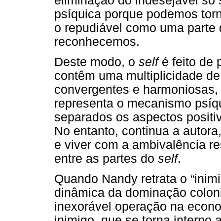
eliminação do indesejável só
psíquica porque podemos torn
o repudiável como uma parte
reconhecemos.
Deste modo, o
self
é feito de 
contêm uma multiplicidade de
convergentes e harmoniosas,
representa o mecanismo psíqu
separados os aspectos positiv
No entanto, continua a autora
e viver com a ambivalência re
entre as partes do
self
.
Quando Nandy retrata o “inimi
dinâmica da dominação coloni
inexorável operação na econo
inimigo, que se torna interno