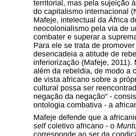
territorial, mas pela sujeição 
do capitalismo internacional 
Mafeje, intelectual da África
neocolonialismo pela via de 
combater e superar a supremac
Para ele se trata de promove
desencadeia a atitude de rebel
inferiorização (Mafeje, 2011).
além da rebeldia, de modo a 
de vista africano sobre a próp
cultural possa ser reencontra
negação da negação” - consis
ontologia combativa - a africa
Mafeje defende que a african
self
coletivo africano - o
Munt
corresponde ao ser da condiç