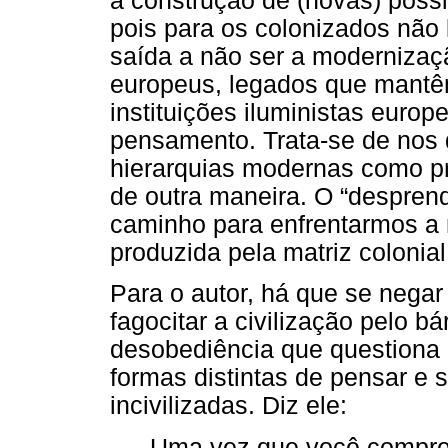
a construção de (novas) possi
pois para os colonizados não 
saída a não ser a modernizaçã
europeus, legados que mantêm
instituições iluministas europ
pensamento. Trata-se de nos
hierarquias modernas como pr
de outra maneira. O “despren
caminho para enfrentarmos a
produzida pela matriz colonia
Para o autor, há que se negar
fagocitar a civilização pelo b
desobediência que questiona 
formas distintas de pensar e 
incivilizadas. Diz ele:
Uma vez que você compree