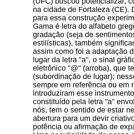
(UFC) buscou potencializar, 
na cidade de Fortaleza (CE
para essa construção experime
Gama é letra do alfabeto greg
gradação (seja de sentimento
estilísticas), também signifi
assim como foi a adaptação d
lugar da letra "a", o sinal gr
eletrônico "@" (arroba), que t
(subordinação de lugar); nes
sempre em referência ou em 
introduziram esse instrumento 
constituído pela letra "a" env
nós, tem o sentido de estar 
abertura para um devir criati
potência ou afirmação de exp