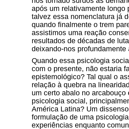
nos tornado surdos às deman
após um relativamente longo 
talvez essa nomenclatura já d
quando finalmente o trem pare
assistimos uma reação cons
resultados de décadas de lutas
deixando-nos profundamente
Quando essa psicologia soci
com o presente, não estaria f
epistemológico? Tal qual o a
relação à quebra na linearid
um certo abalo no arcabouço 
psicologia social, principalme
América Latina? Um dissenso e
formulação de uma psicologia s
experiências enquanto comuni