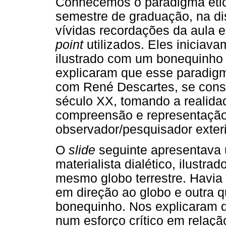
Conhecemos o paradigma ético-
semestre de graduação, na dis
vívidas recordações da aula 
point
utilizados. Eles iniciava
ilustrado com um bonequinho 
explicaram que esse paradig
com René Descartes, se conso
século XX, tomando a realida
compreensão e representação 
observador/pesquisador exteri
O
slide
seguinte apresentava
materialista dialético, ilust
mesmo globo terrestre. Havia
em direção ao globo e outra q
bonequinho. Nos explicaram q
num esforço crítico em relação