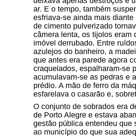
deixava apenas destroços e 
ar. E o tempo, também suspens
esfriava-se ainda mais diante
de cimento pulverizado torn
câmera lenta, os tijolos eram
imóvel derrubado. Entre ruíd
azulejos do banheiro, a madeir
que antes era parede agora c
craquelados, espalharam-se pe
acumulavam-se as pedras e a 
prédio. A mão de ferro da má
esfarelava o casarão e, sobre
O conjunto de sobrados era de
de Porto Alegre e estava ab
gestão pública entendeu que 
ao município do que sua adeq