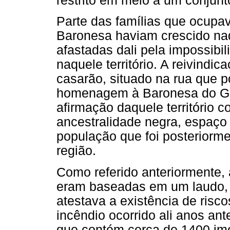
restrito em meio a um conjunt
Parte das famílias que ocup
Baronesa haviam crescido naq
afastadas dali pela impossibi
naquele território. A reivindic
casarão, situado na rua que 
homenagem à Baronesa do Gr
afirmação daquele território 
ancestralidade negra, espaço
população que foi posteriorm
região.
Como referido anteriormente,
eram baseadas em um laudo, fe
atestava a existência de risco
incêndio ocorrido ali anos ant
que contém cerca de 1400 imó