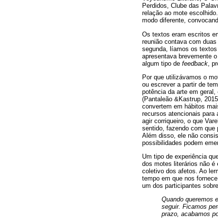
Perdidos, Clube das Palav
relação ao mote escolhido.
modo diferente, convocand
Os textos eram escritos em
reunião contava com duas e
segunda, líamos os textos 
apresentava brevemente o t
algum tipo de
feedback
, p
Por que utilizávamos o mot
ou escrever a partir de te
potência da arte em geral,
(Pantaleão &Kastrup, 2015)
convertem em hábitos mai
recursos atencionais para
agir corriqueiro, o que Va
sentido, fazendo com que 
Além disso, ele não consi
possibilidades podem emer
Um tipo de experiência que
dos motes literários não é
coletivo dos afetos. Ao l
tempo em que nos fornece 
um dos participantes sobr
Quando queremos esc
seguir. Ficamos pe
prazo, acabamos por