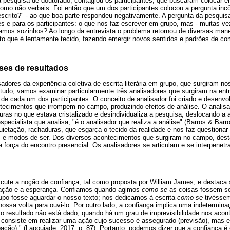
a pesquisa de doutorado, contagiou os participantes, que buscaram colocar e
como não verbais. Foi então que um dos participantes colocou a pergunta i
scrito?" - ao que boa parte respondeu negativamente. A pergunta da pesquisa
es e para os participantes: o que nos faz escrever em grupo, mas - muitas ve
stamos sozinhos? Ao longo da entrevista o problema retornou de diversas mane
o que é lentamente tecido, fazendo emergir novos sentidos e padrões de co
ises de resultados
sadores da experiência coletiva de escrita literária em grupo, que surgiram no
studo, vamos examinar particularmente três analisadores que surgiram na en
a de cada um dos participantes. O conceito de analisador foi criado e desenv
ntecimentos que irrompem no campo, produzindo efeitos de análise. O analis
ras no que estava cristalizado e desindividualiza a pesquisa, deslocando a a
specialista que analisa, "é o analisador que realiza a análise" (Barros & Bar
uietação, rachaduras, que esgarça o tecido da realidade e nos faz questiona
 e modos de ser. Dos diversos acontecimentos que surgiram no campo, dest
 a força do encontro presencial. Os analisadores se articulam e se interpenet
cute a noção de confiança, tal como proposta por William James, e destaca s
ipação e a esperança. Confiamos quando agimos
como se
as coisas fossem se
upo fosse aguardar o nosso texto; nos dedicamos à escrita
como se
tivéssem
ossa volta para ouvi-lo. Por outro lado, a confiança implica uma indetermin
 o resultado não está dado, quando há um grau de imprevisibilidade nos aco
o consiste em realizar uma ação cujo sucesso é assegurado (previsão), mas 
ipação)." (Lapoujade, 2017, p. 87). Portanto, podemos dizer que a confiança é