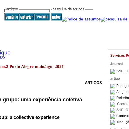
sique
Serviços P
52X
Journal
1 no.2 Porto Alegre maio/ago. 2021
SciELO 
artigo
ARTIGOS
Portugu
Artigo 
Referên
em grupo: uma experiência coletiva
Como ci
SciELO 
Curricu
roup: a collective experience
Traduçã