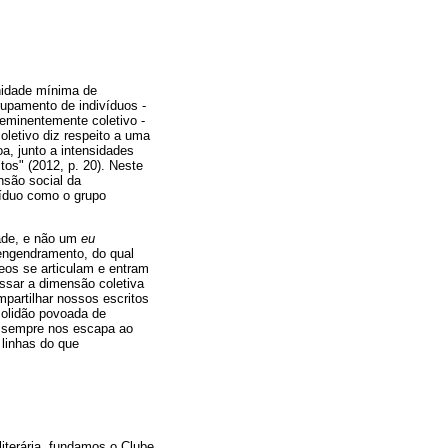
nidade mínima de
upamento de indivíduos -
eminentemente coletivo -
coletivo diz respeito a uma
, junto a intensidades
tos" (2012, p. 20). Neste
nsão social da
víduo como o grupo
dade, e não um
eu
oengendramento, do qual
eos se articulam e entram
ssar a dimensão coletiva
partilhar nossos escritos
solidão povoada de
ta sempre nos escapa ao
linhas do que
iterária, fundamos o Clube