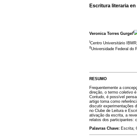
Escritura literaria e
I
Veronica Torres Gurgel
I
Centro Universitário IBMR,
II
Universidade Federal do R
RESUMO
Frequentemente a concepçã
direção, o termo
coletivo
é 
Contudo, é possível pensa
artigo toma como referênci
discutir experimentações d
no Clube de Leitura e Escr
ativação da escrita, a rev
relatos dos participantes:
Palavras Chave:
Escrita; 