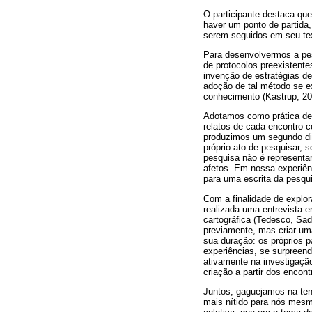
O participante destaca qu
haver um ponto de partida
serem seguidos em seu tex
Para desenvolvermos a pes
de protocolos preexistent
invenção de estratégias d
adoção de tal método se e
conhecimento (Kastrup, 20
Adotamos como prática de 
relatos de cada encontro c
produzimos um segundo di
próprio ato de pesquisar, 
pesquisa não é representar
afetos. Em nossa experiên
para uma escrita da pesqui
Com a finalidade de explor
realizada uma entrevista 
cartográfica (Tedesco, Sad
previamente, mas criar uma
sua duração: os próprios 
experiências, se surpreen
ativamente na investigaçã
criação a partir dos encon
Juntos, gaguejamos na tent
mais nítido para nós mesmo