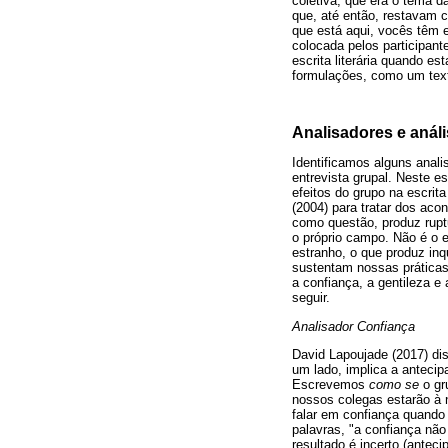
coletiva, que era o tema d
que, até então, restavam 
que está aqui, vocês têm e
colocada pelos participant
escrita literária quando e
formulações, como um text
Analisadores e anál
Identificamos alguns anali
entrevista grupal. Neste e
efeitos do grupo na escrit
(2004) para tratar dos aco
como questão, produz ruptu
o próprio campo. Não é o e
estranho, o que produz inq
sustentam nossas práticas
a confiança, a gentileza e
seguir.
Analisador Confiança
David Lapoujade (2017) dis
um lado, implica a antec
Escrevemos
como se
o gr
nossos colegas estarão à n
falar em confiança quando
palavras, "a confiança nã
resultado é incerto (antec