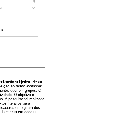
s
ar
nk
nização subjetiva. Nesta
osição ao termo
individual
.
mente, quer em grupos. O
ividade. O objetivo é
s. A pesquisa foi realizada
os literários para
alisadores emergiram dos
s da escrita em cada um.