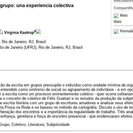
Indicadore
n grupo: una experiencia colectiva
Compartilh
Mais
Mais
Permali
II
; Virginia Kastrup
 Rio de Janeiro, RJ, Brasil
io de Janeiro (UFRJ), Rio de Janeiro, RJ, Brasil
o da escrita em grupos pressupõe o indivíduo como unidade mínima de orga
entendido como sinônimo de social ou agrupamento de indivíduos - e em op
r a escrita como um processo eminentemente coletivo - quer ocorra solitaria
a o conceito de coletivo de Félix Guattari e os estudos da produção da subjet
e escrita literária com um grupo de escritores amadores e analisar seus efeito
ita Prosa na Roda e se baseou no método da cartografia. Discute o uso de text
erberação dos encontros e a importância da regularidade do trabalho. Três an
 confiança, gentileza e força do encontro presencial - que evidenciaram efeito
Grupo; Coletivo; Literatura; Subjetividade