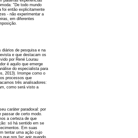
m palavras experiências
ncômoda: "De todo mundo
 foi então explicitamente
zes - não experimentar a
iras, em diferentes
mposição.
s diários de pesquisa e na
trevista e que destacam os
olvido por René Lourau
ador é aquilo que emerge
nálise do especialista para
ros, 2013). Irrompe como o
r os processos que
acamos três analisadores:
ram, como será visto a
eu caráter paradoxal: por
 passar de certo modo.
os a certeza de que
ação: só há sentido em se
ntecimentos. Em suas
em tentar uma ação cujo
 o que nos faz agir quando