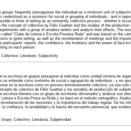
n groups frequently presupposes the individual as a minimum unit of subjective
s understood as a synonym for social or grouping of individuals - and in oppos
possible to think of writing as an eminently collective process - whether it occu
e the concept of collective by Félix Guattari and the studies of the production 
 experiments with a group of amateur writers and analyze their effects. The res
ub called "Clube de Leitura e Escrita Prosana Roda" and was based on the ca
 texts to ignite writing, as well as the reverberation of meetings and the impor
 participants' reports: the confidence, the kindness and the power of face-to
riting on each person.
Collective; Literature; Subjectivity
 la escritura en grupos presupone al individuo como unidad mínima de organ
vo se entiende como sinónimo de social o agrupación de individuos - y en oposi
nsar en la escritura como un proceso eminentemente colectivo, ya sea solo o
ncepto de colectivo de Félix Guattari y los estudios de producción de subjetiv
e escritura literaria con un grupo de escritores aficionados y analizar sus efe
 Leitura e Escrita Prosa na Roda y se basó en el método cartográfico. Analiza 
la reverberación de las reuniones y la importancia del trabajo regular. De los in
: la confianza, la amabilidad y la fuerza del encuentro presencial, que evidenc
 Grupo; Colectivo; Literatura; Subjetividad