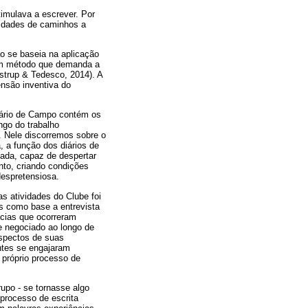
imulava a escrever. Por
lidades de caminhos a
o se baseia na aplicação
 um método que demanda a
trup & Tedesco, 2014). A
ensão inventiva do
iário de Campo contém os
ngo do trabalho
 Nele discorremos sobre o
, a função dos diários de
rnada, capaz de despertar
nto, criando condições
despretensiosa.
as atividades do Clube foi
s como base a entrevista
ncias que ocorreram
 e negociado ao longo de
aspectos de suas
ntes se engajaram
 próprio processo de
upo - se tornasse algo
 processo de escrita