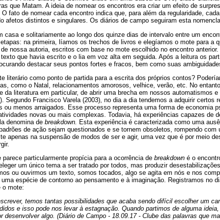
ras que Matam. A ideia de nomear os encontros era criar um efeito de surpre
 O fato de nomear cada encontro indica que, para além da regularidade, cada
o afetos distintos e singulares. Os diários de campo seguiram esta nomencla
 casa e solitariamente ao longo dos quinze dias de intervalo entre um encon
tapas: na primeira, líamos os trechos de livros e elegíamos o mote para a q
de nossa autoria, escritos com base no mote escolhido no encontro anterior.
exto que havia escrito e o lia em voz alta em seguida. Após a leitura os pa
rocurando destacar seus pontos fortes e fracos, bem como suas ambiguidades
e literário como ponto de partida para a escrita dos próprios contos? Poderí
mas, como o Natal, relacionamentos amorosos, velhice, verão, etc. No entan
 e da literatura em particular, de abrir uma brecha em nossos automatismos e 
. Segundo Francisco Varela (2003), no dia a dia tendemos a adquirir certos r
s ou menos arraigados. Esse processo representa uma forma de economia ps
 atividades novas ou mais complexas. Todavia, há experiências capazes de 
rela denomina de
breakdown.
Esta experiência é caracterizada como uma ausê
padrões de ação sejam questionados e se tornem obsoletos, rompendo com u
ste apenas na suspensão de modos de ser e agir, uma vez que é por meio d
gir.
 parece particularmente propícia para a ocorrência de
breakdown
é o encontro
 eleger um único tema a ser tratado por todos, mas produzir desestabilizaçõe
ermos ou ouvirmos um texto, somos tocados, algo se agita em nós e nos com
uma espécie de contorno ao pensamento e à imaginação. Registramos no diá
e o mote:
rever, temos tantas possibilidades que acaba sendo difícil escolher um ca
rdidos e isso pode nos levar à estagnação. Quando partimos de alguma idei
 desenvolver algo. (Diário de Campo - 18.09.17 - Clube das palavras que m