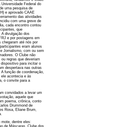
a Universidade Federal do
 de uma pesquisa de
FCH) e aprovado CAAE
cerramento das atividades
oincidiu com uma greve de
dia, cada encontro contou
icipantes, que
. A divulgação dos
UFRJ e por postagens em
s chegaram até nós por
participantes eram alunos
a e Jornalismo, com ou sem
madores. O Clube não
s ou regras que deveriam
ispositivo para incitar o
 um despertava nas outras
. A função de coordenação,
e ele acontecia e às
, o convite para a
ram convidados a levar um
r votação, aquele que
 um poema, crônica, conto
: Carlos Drummond de
es Rosa, Eliane Brum,
a.
 mote, dentre eles:
no de Máscaras, Clube dos