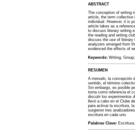
ABSTRACT
The conception of writing i
article, the term
collective
i
individual. However, it is 
article takes as a referenc
to discuss literary writing
the reading and writing cl
discuss the use of literary
analyzers emerged from the
evidenced the effects of w
Keywords:
Writing; Group; 
RESUMEN
A menudo, la concepción de
sentido, el término colecti
Sin embargo, es posible pe
toma como referencia el co
discutir los experimentos d
llevó a cabo en el Clube de
para activar la escritura, 
surgieron tres analizadores
escritura en cada uno.
Palabras Clave:
Escritura;