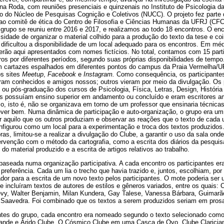
 na Roda, com reuniões presenciais e quinzenais no Instituto de Psicologia d
io do Núcleo de Pesquisas Cognição e Coletivos (NUCC). O projeto fez parte
 ao comitê de ética do Centro de Filosofia e Ciências Humanas da UFRJ (C
grupo se reuniu entre 2016 e 2017, e realizamos ao todo 18 encontros. O en
idade de organizar o material colhido para a produção do texto da tese e c
dificultou a disponibilidade de um local adequado para os encontros. Em mé
erão aqui apresentados com nomes fictícios. No total, contamos com 15 part
s por diferentes períodos, segundo suas próprias disponibilidades de tempo
om cartazes espalhados em diferentes pontos do campus da Praia Vermelha/
os sites
Meetup
,
Facebook
e
Instagram.
Como consequência, os participante
eram conhecidos e amigos nossos; outros vieram por meio da divulgação. Os 
 ou pós-graduação dos cursos de Psicologia, Física, Letras, Design, Históri
s possuíam ensino superior em andamento ou concluído e eram escritores a
o, isto é, não se organizava em torno de um professor que ensinaria técnica
ver bem. Numa dinâmica de participação e auto-organização, o grupo era um d
er aquilo que os outros produziam e observar as reações que o texto de cada
nfigurou como um local para a experimentação e troca dos textos produzidos
as, limitou-se a realizar a divulgação do Clube, a garantir o uso da sala ond
ervenção com o método da cartografia, como a escrita dos diários da pesquisa
e do material produzido e a escrita de artigos relativos ao trabalho.
 baseada numa organização participativa. A cada encontro os participantes e
 preferência. Cada um lia o trecho que havia trazido e, juntos, escolhiam, po
ador para a escrita de um novo texto pelos participantes. O mote poderia ser
 incluíram textos de autores de estilos e gêneros variados, entre os quais
vy, Walter Benjamin, Milan Kundera, Gay Talese, Vanessa Bárbara, Guimarã
Saavedra. Foi combinado que os textos a serem produzidos seriam em pros
antes do grupo, cada encontro era nomeado segundo o texto selecionado como
rande e Árido Clube, O Cósmico Clube em uma Casca de Ovo, Clube Claricia