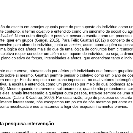
o da escrita em arranjos grupais parte do pressuposto do indivíduo como u
ste contexto, o termo
coletivo
é entendido como um sinônimo de social ou agr
dividual
. Numa outra direção, é possível pensar a escrita como um processo 
nte, quer em grupos (Gurgel, 2015). Para Félix Guattari (2012) o conceito de 
envolve para além do indivíduo, junto ao
socius
, assim como aquém da pessoa
uma lógica dos afetos mais do que de uma lógica de conjuntos bem circunscri
a coletiva requer conceber um além e um aquém do indivíduo, ou seja, a dime
plano coletivo de forças, intensidades e afetos, que engendram tanto o indi
nte que escreve, atravessado por afetos pré-individuais que formam grupali
hado sobre si mesmo. Guattari permite pensar o coletivo como um plano de c
m emergir. Ele diz respeito a um plano impessoal, no qual vetores heterogên
tiva, a escrita é entendida como um processo por meio do qual podemos ace
015). Mesmo quando escrevemos solitariamente, quando não pretendemos com
 eles jamais interessarão a qualquer outra pessoa, trata-se sempre de uma 
essoais (Cabral &Kastrup, 2009). Por essa razão, algo do processo de escri
ialmente interessante, nós escapamos um pouco de nós mesmos por entre as 
rita modificada e nos arriscamos a fugir dos esquadrinhamentos prévios.
da pesquisa-intervenção
rever, compartilhar e, ao mesmo tempo, avançar na investigação da escrita l