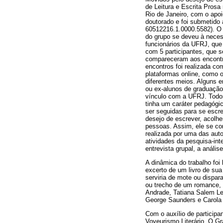
de Leitura e Escrita Prosa
Rio de Janeiro, com o apo
doutorado e foi submetido
60512216.1.0000.5582). O 
do grupo se deveu à necess
funcionários da UFRJ, que 
com 5 participantes, que s
compareceram aos encontro
encontros foi realizada c
plataformas online, como 
diferentes meios. Alguns 
ou ex-alunos de graduação
vínculo com a UFRJ. Todo
tinha um caráter pedagógic
ser seguidas para se escre
desejo de escrever, acolh
pessoas. Assim, ele se co
realizada por uma das autor
atividades da pesquisa-int
entrevista grupal, a anális
A dinâmica do trabalho foi
excerto de um livro de sua
serviria de mote ou dispar
ou trecho de um romance, e
Andrade, Tatiana Salem Le
George Saunders e Carola 
Com o auxílio de particip
Voyeurismo Literário, O G