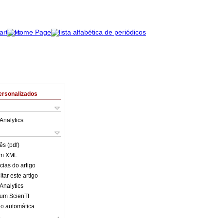
ersonalizados
Analytics
ês (pdf)
em XML
cias do artigo
tar este artigo
Analytics
lum ScienTI
o automática