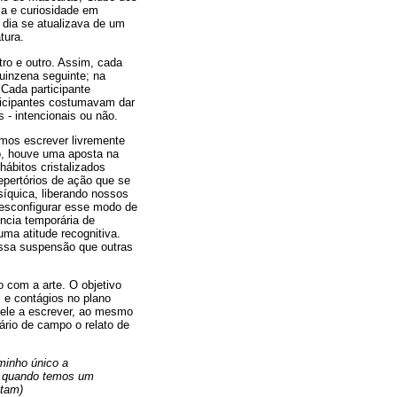
sa e curiosidade em
 dia se atualizava de um
tura.
tro e outro. Assim, cada
uinzena seguinte; na
 Cada participante
rticipantes costumavam dar
 - intencionais ou não.
amos escrever livremente
to, houve uma aposta na
hábitos cristalizados
epertórios de ação que se
íquica, liberando nossos
desconfigurar esse modo de
ncia temporária de
ma atitude recognitiva.
essa suspensão que outras
 com a arte. O objetivo
s e contágios no plano
pele a escrever, ao mesmo
rio de campo o relato de
minho único a
a, quando temos um
atam)