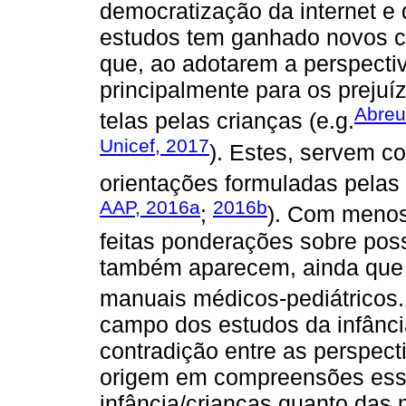
democratização da internet e 
estudos tem ganhado novos co
que, ao adotarem a perspectiv
principalmente para os prejuí
Abreu
telas pelas crianças (e.g.
Unicef, 2017
). Estes, servem 
orientações formuladas pelas 
AAP, 2016a
2016b
;
). Com menos
feitas ponderações sobre poss
também aparecem, ainda que 
manuais médicos-pediátricos
campo dos estudos da infânci
contradição entre as perspect
origem em compreensões essen
infância/crianças quanto das 