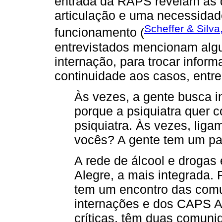
entrada da RAPS revelam as d
articulação e uma necessidade
Scheffer & Silva
funcionamento (
entrevistados mencionam algu
internação, para trocar inform
continuidade aos casos, entre
Às vezes, a gente busca i
porque a psiquiatra quer c
psiquiatra. Às vezes, liga
vocês? A gente tem um pac
A rede de álcool e drogas
Alegre, a mais integrada.
tem um encontro das comu
internações e dos CAPS AD
críticas, têm duas comun