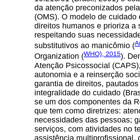
da atenção preconizados pel
(OMS). O modelo de cuidado 
direitos humanos e prioriza a
respeitando suas necessidade
A
substitutivos ao manicômio (
WHO), 2015
Organization (
). De
Atenção Psicossocial (CAPS),
autonomia e a reinserção soc
garantia de direitos, pautado
integralidade do cuidado (Bra
se um dos componentes da Re
que tem como diretrizes: ate
necessidades das pessoas; ga
serviços, com atividades no ter
assistência multiprofissional