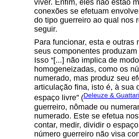
viver. Enfim, eles não estão
conexões se efetuam envolv
do tipo guerreiro ao qual nos
seguir.
Para funcionar, esta e outra
seus componentes produzam 
Isso “[...] não implica de mo
homogeneizadas, como os nú
numerado, mas produz seu efe
articulação fina, isto é, à su
Deleuze & Guattari
espaço livre” (
guerreiro, nômade ou numeran
numerado. Este se efetua nos
contar, medir, dividir o espaç
número guerreiro não visa con