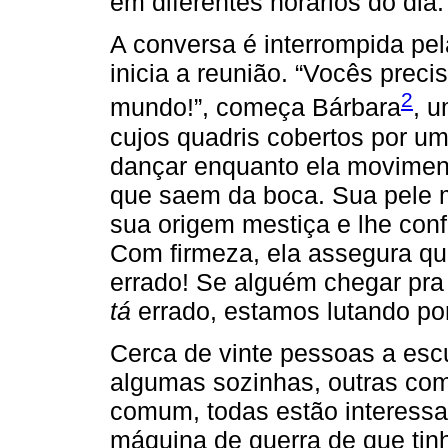
em diferentes horários do dia.
A conversa é interrompida p
inicia a reunião. “Vocês preci
2
mundo!”, começa Bárbara
, u
cujos quadris cobertos por u
dançar enquanto ela moviment
que saem da boca. Sua pele 
sua origem mestiça e lhe co
Com firmeza, ela assegura que
errado! Se alguém chegar pra 
tá
errado, estamos lutando por
Cerca de vinte pessoas a esc
algumas sozinhas, outras com
comum, todas estão interess
máquina de guerra de que tin