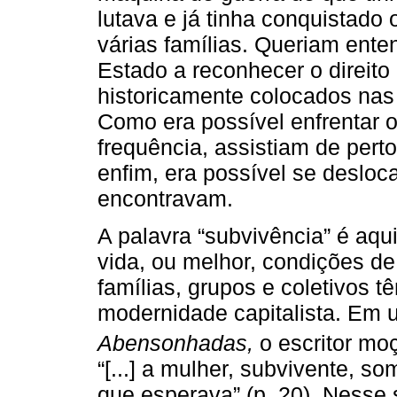
lutava e já tinha conquistado 
várias famílias. Queriam ente
Estado a reconhecer o direito
historicamente colocados nas
Como era possível enfrentar o
frequência, assistiam de per
enfim, era possível se desloc
encontravam.
A palavra “subvivência” é aqu
vida, ou melhor, condições de
famílias, grupos e coletivos 
modernidade capitalista. E
Abensonhadas,
o escritor m
“[...] a mulher, subvivente, 
que esperava” (p. 20). Nesse