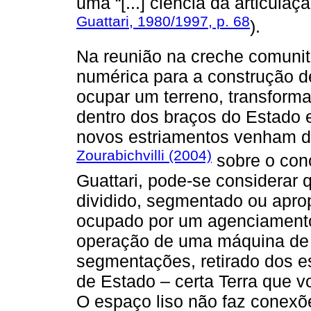
uma “[...] ciência da articula
Guattari, 1980/1997, p. 68
).
Na reunião na creche comunitá
numérica para a construção 
ocupar um terreno, transforma
dentro dos braços do Estado 
novos estriamentos venham dep
Zourabichvilli (2004)
sobre o conc
Guattari, pode-se considerar 
dividido, segmentado ou apro
ocupado por um agenciamento
operação de uma máquina de 
segmentações, retirado dos e
de Estado – certa Terra que vo
O espaço liso não faz conexõe