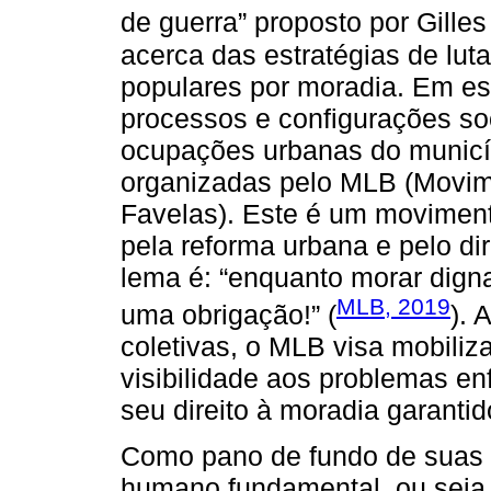
de guerra” proposto por Gille
acerca das estratégias de lut
populares por moradia. Em e
processos e configurações soc
ocupações urbanas do municíp
organizadas pelo MLB (Movime
Favelas). Este é um moviment
pela reforma urbana e pelo d
lema é: “enquanto morar digna
MLB, 2019
uma obrigação!” (
). 
coletivas, o MLB visa mobiliz
visibilidade aos problemas e
seu direito à moradia garantid
Como pano de fundo de suas l
humano fundamental, ou seja,