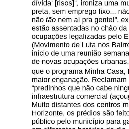
dívida’ [risos]”, ironiza uma m
preta, sem emprego fixo... n
não
tão
nem aí pra gente!”, e
estão assentadas no chão da
ocupações legalizadas pelo Es
(Movimento de Luta nos Bairr
início de uma reunião semana
de novas ocupações urbanas.
que o programa Minha Casa, 
maior enganação. Reclamam 
“predinhos que não cabe ning
infraestrutura comercial (aço
Muito distantes dos centros 
Horizonte, os prédios são feit
público pelo município para g