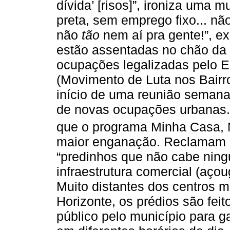
dívida’ [risos]”, ironiza uma m
preta, sem emprego fixo... n
não
tão
nem aí pra gente!”, e
estão assentadas no chão da
ocupações legalizadas pelo Es
(Movimento de Luta nos Bairr
início de uma reunião semana
de novas ocupações urbanas.
que o programa Minha Casa, 
maior enganação. Reclamam 
“predinhos que não cabe ning
infraestrutura comercial (aço
Muito distantes dos centros 
Horizonte, os prédios são feit
público pelo município para g