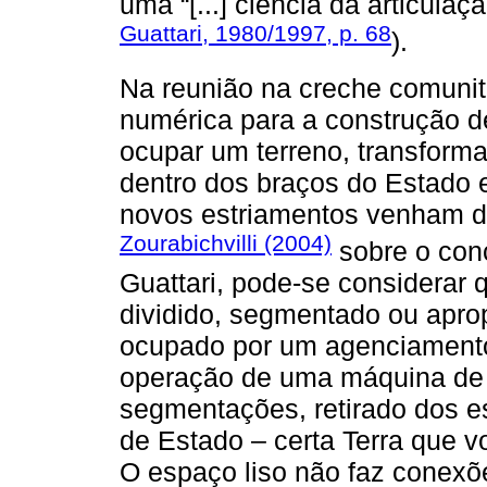
uma “[...] ciência da articula
Guattari, 1980/1997, p. 68
).
Na reunião na creche comunitá
numérica para a construção 
ocupar um terreno, transforma
dentro dos braços do Estado 
novos estriamentos venham dep
Zourabichvilli (2004)
sobre o conc
Guattari, pode-se considerar 
dividido, segmentado ou apro
ocupado por um agenciamento
operação de uma máquina de 
segmentações, retirado dos e
de Estado – certa Terra que vo
O espaço liso não faz conexõe