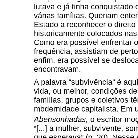
lutava e já tinha conquistado 
várias famílias. Queriam ente
Estado a reconhecer o direito
historicamente colocados nas
Como era possível enfrentar o
frequência, assistiam de per
enfim, era possível se desloc
encontravam.
A palavra “subvivência” é aqu
vida, ou melhor, condições de
famílias, grupos e coletivos 
modernidade capitalista. E
Abensonhadas,
o escritor m
“[...] a mulher, subvivente, 
que esperava” (p. 20). Nesse