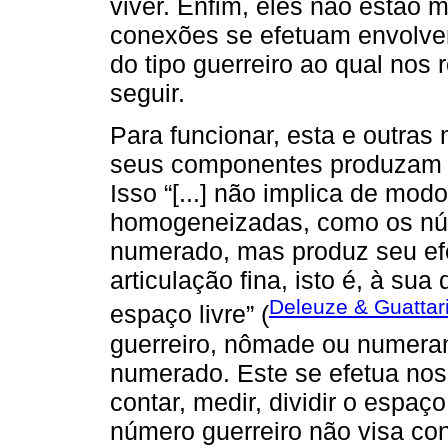
viver. Enfim, eles não estão
conexões se efetuam envolv
do tipo guerreiro ao qual nos
seguir.
Para funcionar, esta e outra
seus componentes produzam 
Isso “[...] não implica de mo
homogeneizadas, como os nú
numerado, mas produz seu efe
articulação fina, isto é, à su
Deleuze & Guattari
espaço livre” (
guerreiro, nômade ou numeran
numerado. Este se efetua nos
contar, medir, dividir o espaç
número guerreiro não visa con