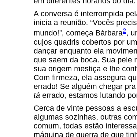
em diferentes horários do dia.
A conversa é interrompida p
inicia a reunião. “Vocês preci
2
mundo!”, começa Bárbara
, u
cujos quadris cobertos por u
dançar enquanto ela moviment
que saem da boca. Sua pele 
sua origem mestiça e lhe co
Com firmeza, ela assegura que
errado! Se alguém chegar pra 
tá
errado, estamos lutando por
Cerca de vinte pessoas a esc
algumas sozinhas, outras com
comum, todas estão interess
máquina de guerra de que tin