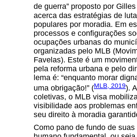
de guerra” proposto por Gille
acerca das estratégias de lut
populares por moradia. Em e
processos e configurações soc
ocupações urbanas do municíp
organizadas pelo MLB (Movime
Favelas). Este é um moviment
pela reforma urbana e pelo d
lema é: “enquanto morar digna
MLB, 2019
uma obrigação!” (
). 
coletivas, o MLB visa mobiliz
visibilidade aos problemas e
seu direito à moradia garantid
Como pano de fundo de suas l
humano fundamental, ou seja,