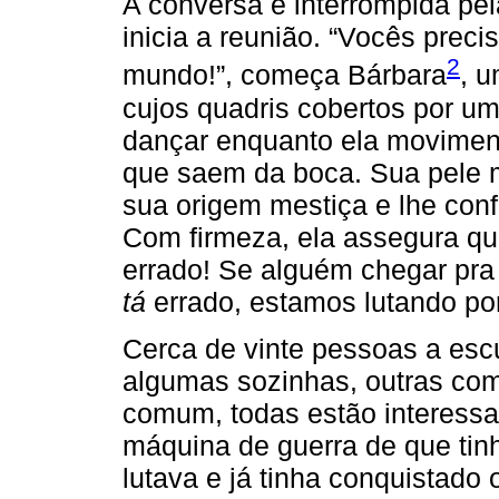
A conversa é interrompida p
inicia a reunião. “Vocês preci
2
mundo!”, começa Bárbara
, u
cujos quadris cobertos por u
dançar enquanto ela moviment
que saem da boca. Sua pele 
sua origem mestiça e lhe co
Com firmeza, ela assegura que
errado! Se alguém chegar pra 
tá
errado, estamos lutando por
Cerca de vinte pessoas a esc
algumas sozinhas, outras com
comum, todas estão interess
máquina de guerra de que tin
lutava e já tinha conquistado 