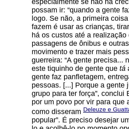
especialmente se não há crec
possam ir: “quando a gente f
logo. Se não, a primeira cois
fazem é usar as crianças, tira
há os custos até a realização
passagens de ônibus e outras 
movimento e trazer mais pes
guerreira: “A gente precisa..
este tiquinho de gente que
tá
a
gente faz panfletagem, entreg
pessoas. [...] Porque a gente 
grupo para ter força”, conclui 
por um povo por vir para que 
Deleuze e Guatta
como disseram
popular”. É preciso desejar um
lo e acolhê-lo no momento op