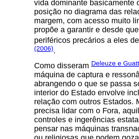
vida dominante basicamente c
posição no diagrama das rela
margem, com acesso muito lim
propõe a garantir e desde qu
periféricos precários a eles 
(2006)
.
Deleuze e Guatt
Como disseram
máquina de captura e ressonân
abrangendo o que se passa so
interior do Estado envolve inc
relação com outros Estados. 
precisa lidar com o Fora, aq
controles e ingerências estata
pensar nas máquinas transnaci
ou religiosas que podem goza