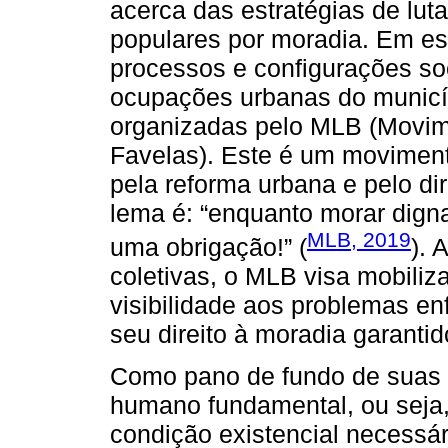
acerca das estratégias de lut
populares por moradia. Em e
processos e configurações soc
ocupações urbanas do municíp
organizadas pelo MLB (Movime
Favelas). Este é um moviment
pela reforma urbana e pelo d
lema é: “enquanto morar digna
MLB, 2019
uma obrigação!” (
). 
coletivas, o MLB visa mobiliz
visibilidade aos problemas e
seu direito à moradia garantid
Como pano de fundo de suas l
humano fundamental, ou seja,
condição existencial necessár