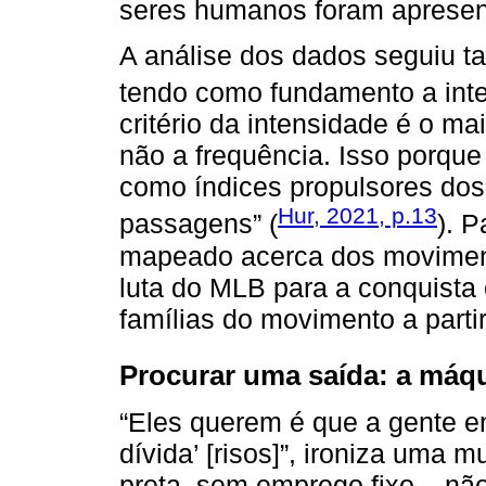
seres humanos foram apresen
A análise dos dados seguiu t
tendo como fundamento a int
critério da intensidade é o ma
não a frequência. Isso porque
como índices propulsores dos
Hur, 2021, p.13
passagens” (
). P
mapeado acerca dos movimento
luta do MLB para a conquista
famílias do movimento a parti
Procurar uma saída: a máqu
“Eles querem é que a gente e
dívida’ [risos]”, ironiza uma m
preta, sem emprego fixo... n