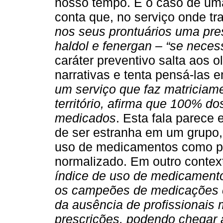
nosso tempo. É o caso de uma
conta que, no serviço onde tr
nos seus prontuários uma pres
haldol e fenergan – “se necess
caráter preventivo salta aos 
narrativas e tenta pensá-las
um serviço que faz matriciam
território, afirma que 100% d
medicados
. Esta fala parece 
de ser estranha em um grupo
uso de medicamentos como por
normalizado. Em outro conte
índice de uso de medicamento
os campeões de medicações co
da ausência de profissionais m
prescrições, podendo chegar 