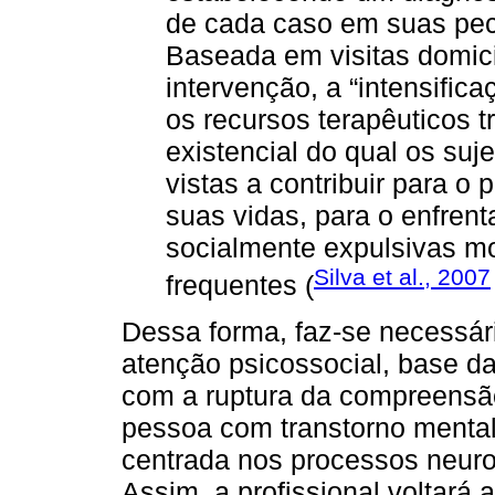
de cada caso em suas pecu
Baseada em visitas domici
intervenção, a “intensific
os recursos terapêuticos 
existencial do qual os suj
vistas a contribuir para o
suas vidas, para o enfren
socialmente expulsivas mo
Silva et al., 2007
frequentes (
Dessa forma, faz-se necessár
atenção psicossocial, base da
com a ruptura da compreensão
pessoa com transtorno mental
centrada nos processos neuro
Assim, a profissional voltará 