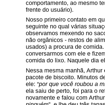
comportamento, ao mesmo te
frente do usuário).
Nosso primeiro contato em qu
seguinte no qual várias situ
observamos mexendo no saco 
não orgânicos - restos de ali
usados) a procura de comida
conversarmos com ele e fize
comida do lixo. Naquele dia e
Nessa mesma manhã, Arthur 
pacote de biscoito. Minutos d
ele: “
por que você roubou a m
ela saiu de perto, foi para o 
novamente e falou com Arthur:
ninguém
”, e lhe deu três tapa