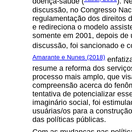
doença-saúde (
). N
discussão, no Congresso Nacio
regulamentação dos direitos 
e redireciona o modelo assis
somente em 2001, depois de 
discussão, foi sancionado e co
Amarante e Nunes (2018)
enfatiz
resume a reforma dos serviç
processo mais amplo, que vi
compreensão acerca do fenôm
tentativa de potencializar e
imaginário social, foi estimu
usuárias/os para a construçã
das políticas públicas.
Com as mudanças nas polític