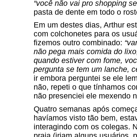
“você não vai pro shopping se
pasta de dente em todo o rost
Em um destes dias, Arthur es
com colchonetes para os usu
fizemos outro combinado:
“va
não pega mais comida do lix
quando estiver com fome, voc
pergunta se tem um lanche, c
ir embora perguntei se ele l
não, repeti o que tínhamos c
não presenciei ele mexendo no
Quatro semanas após começa
havíamos visto tão bem, esta
interagindo com os colegas. 
praia (iriam alguns usuários, 