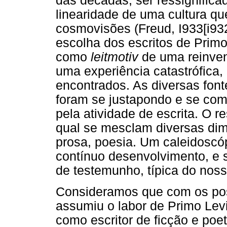
das décadas, ser ressignific
linearidade de uma cultura qu
cosmovisões (Freud, I933[i932
escolha dos escritos de Primo
como
leitmotiv
de uma reinven
uma experiência catastrófica, 
encontrados. As diversas font
foram se justapondo e se com
pela atividade de escrita. O 
qual se mesclam diversas dime
prosa, poesia. Um caleidoscó
contínuo desenvolvimento, e 
de testemunho, típica do nos
Consideramos que com os po
assumiu o labor de Primo Lev
como escritor de ficção e poe