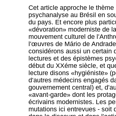
Cet article approche le thème 
psychanalyse au Brésil en sou
du pays. Et encore plus partic
«dévoration» moderniste de la
mouvement culturel de l'Anthr
l'
œ
uvres de Mário de Andrad
considérons aussi un certain
lectures et des épistèmes psy
début du XXéme siècle, et qu
lecture disons «hygiéniste» (
d'autres médecins engagés dan
gouvernement central) et, d'au
«avant-garde» dont les protago
écrivains modernistes. Les pe
mutations ici entrevues - soit