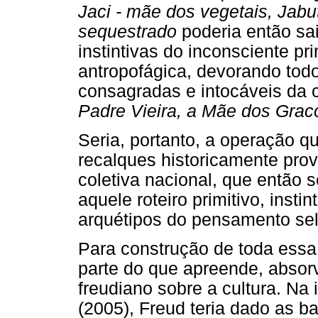
Jaci - mãe dos vegetais, Jabut
sequestrado
poderia então sa
instintivas do inconsciente pr
antropofágica, devorando to
consagradas e intocáveis da c
Padre Vieira, a Mãe dos Graco
Seria, portanto, a operação q
recalques historicamente pro
coletiva nacional, que então s
aquele roteiro primitivo, instin
arquétipos do pensamento se
Para construção de toda ess
parte do que apreende, absor
freudiano sobre a cultura. Na
(2005), Freud teria dado as b