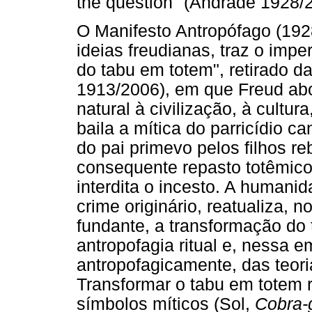
the question" (Andrade 1928/2
O Manifesto Antropófago (1928
ideias freudianas, traz o imp
do tabu em totem", retirado 
1913/2006), em que Freud ab
natural à civilização, à cultura
baila a mítica do parricídio c
do pai primevo pelos filhos re
consequente repasto totêmico
interdita o incesto. A humani
crime originário, reatualiza, no
fundante, a transformação do
antropofagia ritual e, nessa e
antropofagicamente, das teori
Transformar o tabu em totem 
símbolos míticos (Sol,
Cobra-