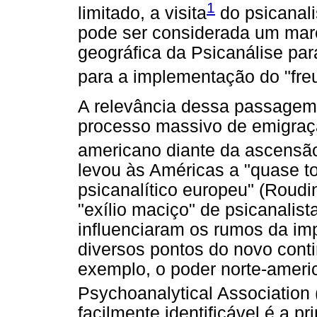
1
limitado, a visita
do psicanali
pode ser considerada um marc
geográfica da Psicanálise pa
para a implementação do "fre
A relevância dessa passagem
processo massivo de emigraçã
americano diante da ascensão 
levou às Américas a "quase t
psicanalítico europeu" (Roudi
"exílio maciço" de psicanalis
influenciaram os rumos da im
diversos pontos do novo conti
exemplo, o poder norte-americ
Psychoanalytical Association 
facilmente identificável é a p