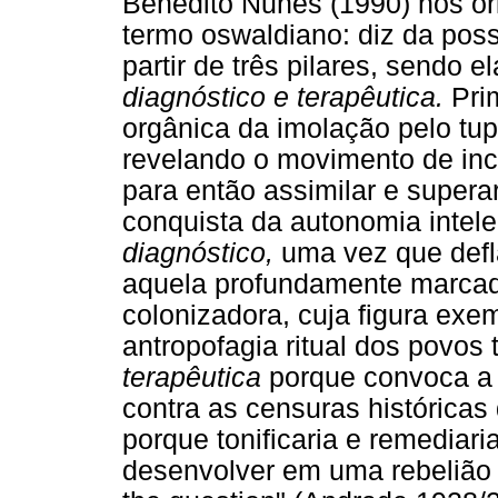
Benedito Nunes (1990) nos or
termo oswaldiano: diz da poss
partir de três pilares, sendo 
diagnóstico e terapêutica.
Pri
orgânica da imolação pelo tupi
revelando o movimento de in
para então assimilar e supera
conquista da autonomia intele
diagnóstico,
uma vez que defl
aquela profundamente marcad
colonizadora, cuja figura exem
antropofagia ritual dos povos t
terapêutica
porque convoca a
contra as censuras históricas
porque tonificaria e remediari
desenvolver em uma rebelião p