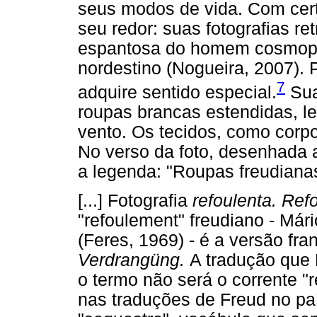
seus modos de vida. Com certo
seu redor: suas fotografias r
espantosa do homem cosmopoli
nordestino (Nogueira, 2007). 
7
adquire sentido especial.
Sua
roupas brancas estendidas, le
vento. Os tecidos, como corp
No verso da foto, desenhada a 
a legenda: "Roupas freudiana
[...] Fotografia
refoulenta. Re
"refoulement" freudiano - Már
(Feres, 1969) - é a versão fra
Verdrangüng.
A tradução que
o termo não será o corrente "r
nas traduções de Freud no pa