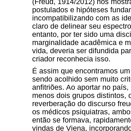
(Freud, 1914/2012) nos mostr
postulados e hipóteses fundam
incompatibilizando com as ide
claro de delinear seu espectr
entanto, por ter sido uma disc
marginalidade acadêmica e mé
vida, deveria ser difundida p
criador reconhecia isso.
É assim que encontramos u
sendo acolhido sem muito crité
anfitriões. Ao aportar no país, 
menos dois grupos distintos,
reverberação do discurso freu
os médicos psiquiatras, ambos
então se formava, rapidamente
vindas de Viena, incorporand