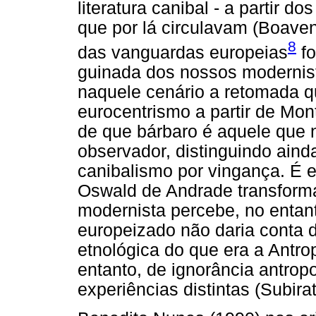
literatura canibal - a partir d
que por lá circulavam (Boavent
8
das vanguardas europeias
fo
guinada dos nossos modernista
naquele cenário a retomada qu
eurocentrismo a partir de Mo
de que bárbaro é aquele que 
observador, distinguindo aind
canibalismo por vingança. É 
Oswald de Andrade transforma
modernista percebe, no entan
europeizado não daria conta de
etnológica do que era a Antro
entanto, de ignorância antrop
experiências distintas (Subirat