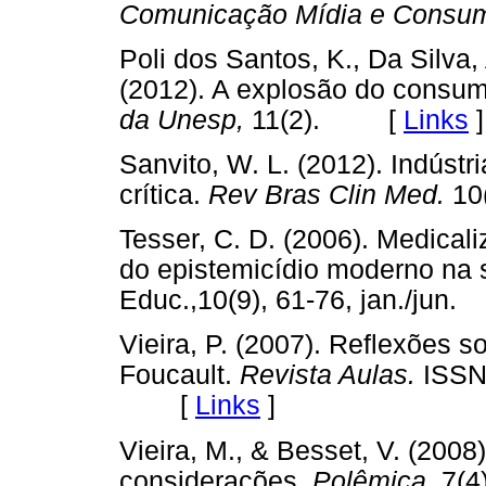
Comunicação Mídia e Consu
Poli dos Santos, K., Da Silva, 
(2012). A explosão do consum
da Unesp,
11(2). [
Links
]
Sanvito, W. L. (2012). Indúst
crítica.
Rev Bras Clin Med.
10
Tesser, C. D. (2006). Medicali
do epistemicídio moderno na
Educ.,10(9), 61-76, jan./ju
Vieira, P. (2007). Reflexões s
Foucault.
Revista Aulas.
ISSN
[
Links
]
Vieira, M., & Besset, V. (2008
considerações.
Polêmica,
7(