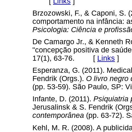
[
Links
]
Brzozowski, F., & Caponi, S. 
comportamento na infância: as
Psicologia: Ciência e profiss
De Camargo Jr., & Kenneth R
"concepção positiva de saúde
17(1), 63-76. [
Links
]
Esperanza, G. (2011). Medicali
Fendrik (Orgs.).
O livro negro
(pp. 53-59). São Paulo, SP:
Infante, D. (2011).
Psiquiatria
Jerusalinsk & S. Fendrik (Org
contemporânea
(pp. 63-72).
Kehl, M. R. (2008). A publici