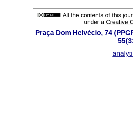
All the contents of this jo
under a
Creative 
Praça Dom Helvécio, 74 (PPGPSI
55(3
analyt