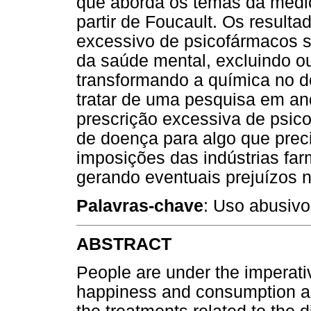
que aborda os temas da medic
partir de Foucault. Os result
excessivo de psicofármacos s
da saúde mental, excluindo ou
transformando a química no d
tratar de uma pesquisa em 
prescrição excessiva de psic
de doença para algo que preci
imposições das indústrias fa
gerando eventuais prejuízos n
Palavras-chave
: Uso abusivo
ABSTRACT
People are under the imperati
happiness and consumption an