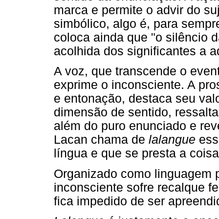
marca e permite o advir do s
simbólico, algo é, para sempre
coloca ainda que "o silêncio da
acolhida dos significantes a ad
A voz, que transcende o event
exprime o inconsciente. A pro
e entonação, destaca seu valo
dimensão de sentido, ressalt
além do puro enunciado e rev
Lacan chama de
lalangue
ess
língua e que se presta a cois
Organizado como linguagem pe
inconsciente sofre recalque fe
fica impedido de ser apreendi