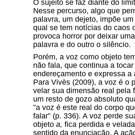
O sujeito se faz diante do limi
Nesse percurso, algo que per
palavra, um dejeto, impõe um 
qual se tem notícias do caos d
provoca horror por deixar um
palavra e do outro o silêncio.
Porém, a voz como objeto te
não fala, que continua a tocar
endereçamento e expressa a al
Para Vivès (2009), a voz é o 
velar sua dimensão real pela f
um resto de gozo absoluto qua
"a voz é este real do corpo qu
falar" (p. 336). A voz perde s
objeto
a,
fica perdida e velada
sentido da enunciação. A açã