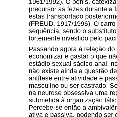
1961/1992). O pênis, catexiza
precursor as fezes durante a f
estas transportado posteriorm
(FREUD, 1917/1996). O carro
sequência, sendo o substituto
fortemente investido pelo paci
Passando agora à relação do 
economizar e gastar o que nã
estádio sexual sádico-anal, n
não existe ainda a questão d
antítese entre atividade e pas
masculino ou ser castrado. S
na neurose obsessiva uma regr
submetida à organização fálica
Percebe-se então a ambivalên
ativa e passiva, podendo ser 